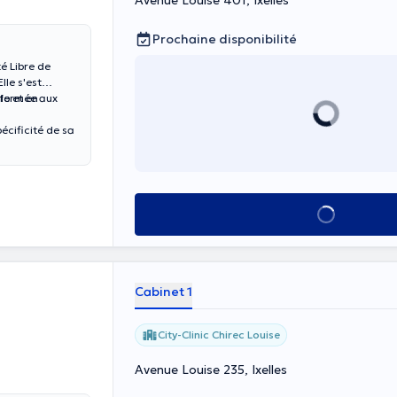
Avenue Louise 401, Ixelles
Prochaine disponibilité
é Libre de
lle s'est
le et en
s formée aux
écificité de sa
Voir tout
Cabinet 1
City-Clinic Chirec Louise
Avenue Louise 235, Ixelles