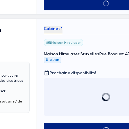
Voir tout
Cabinet 1
n
Maison Hirsulaser
Maison Hirsulaser Bruxelles
0,9 km
Prochaine disponibilité
particulier
des cicatrices
ser.
irsutisme / de
zones
duire la