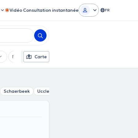
r
Vidéo Consultation instantanée
FR
Moyens de paiement
Carte
Filtres supplémentaires
Schaerbeek
Uccle
Anderlecht
Koekelberg
Forest