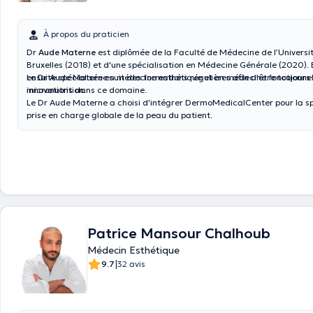
À propos du praticien
Dr
Aude Materne
est diplômée de la Faculté de Médecine de l’Universit
Bruxelles (2018) et d'une spécialisation en Médecine Générale (2020). E
ensuite spécialisée en médecine esthétique et en médecine fonctionnel
Le Dr Aude Materne suit des formations régulières afin d’être toujour
micronutrition.
innovations dans ce domaine.
Le Dr Aude Materne a choisi d'intégrer DermoMedicalCenter pour la sp
prise en charge globale de la peau du patient.
Patrice Mansour Chalhoub
Médecin Esthétique
|
9.7
32 avis