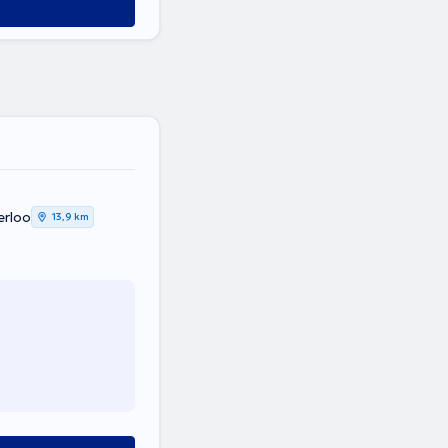
erloo
13,9 km