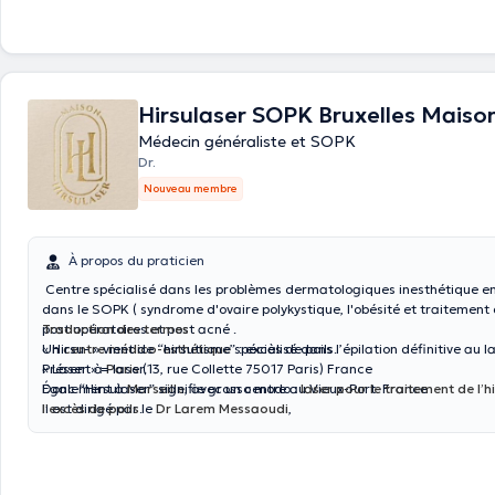
Hirsulaser SOPK Bruxelles Maiso
Médecin généraliste et SOPK
Dr.
Nouveau membre
À propos du praticien
Centre spécialisé dans les problèmes dermatologiques inesthétique en 
dans le SOPK ( syndrome d'ovaire polykystique, l'obésité et traitement 
post opératoires et post acné .
Traduction des termes :
Un
« Hirsu- » vient de “hirsutisme” : excès de poils.
centre médico-esthétique
spécialisé dans l’épilation définitive au la
Présent à
« Laser » = laser.
Paris
(13, rue Collette 75017 Paris) France
Également à
Donc “Hirsulaser” signifie grosso modo :
Marseille
, avec un centre au Vieux-Port. France
laser pour le traitement de l’h
Il est dirigé par le
l’excès de poils
.
Dr Larem Messaoudi
,
Ils traitent des cas de
pilosité pathologique
(par exemple hirsutisme, 
hormonodépendantes) via un “effet photo-acoustique” du laser, pour ré
pilosité.