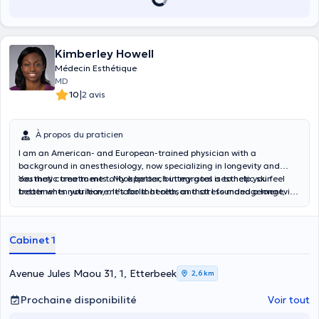
Kimberley Howell
Médecin Esthétique
MD
|
10
2 avis
À propos du praticien
I am an American- and European-trained physician with a
background in anesthesiology, now specializing in longevity and
aesthetic treatments . My approach integrates aesthetic skin
You may come to me to look better, but my goal is to help you feel
treatments nutrition, metabolic health, and stress management,
better when you leave. It’s for that reason that I founded a longevity
and to improve both appearance and overall wellbeing.
and aesthetic center dedicated to personalized, holistic care that
helps you look and feel better.
Cabinet 1
Avenue Jules Maou 31, 1, Etterbeek
2,6 km
Prochaine disponibilité
Voir tout