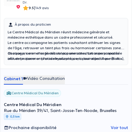
Dr.
|
9.5
149 avis
À propos du praticien
Le Centre Médical du Méridien réunit médecine générale et
médecine esthétique dans un cadre professionnel et sécurisé.
Le centre accompagne les patients souhaitant atténuer les signes
de l'âge, retrouver un teint plus frais ou harmoniser certaines zones
du visage, comme les lèvres ou les pommettes. Les soins proposés
Chaque prise en charge débute par une consultation personnalisée
incluent notamment l'acide hyaluronique, la toxine botulique (Botox),
afin de proposer un protocole adapté, avec pour objectif un résultat
les skinboosters, le PRP, le Dermapen et l'Hydrafacial.
naturel et progressif.
Vidéo Consultation
Cabinet 1
Centre Médical Du Méridien
Centre Médical Du Méridien
Rue du Méridien 39/41, Saint-Josse-Ten-Noode, Bruxelles
0,3 km
Prochaine disponibilité
Voir tout