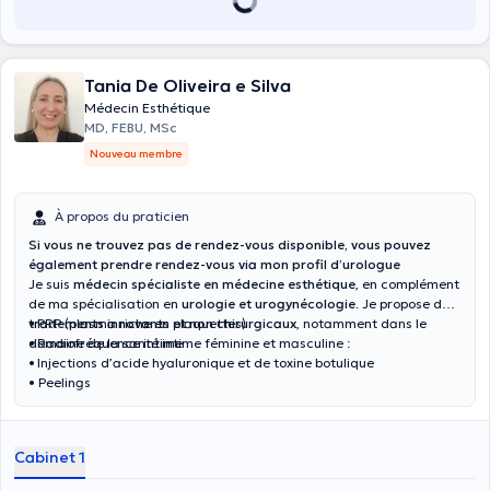
Tania De Oliveira e Silva
Médecin Esthétique
MD, FEBU, MSc
Nouveau membre
À propos du praticien
Si vous ne trouvez pas de rendez-vous disponible, vous pouvez
également prendre rendez-vous via mon profil d’urologue
Je suis
médecin spécialiste en médecine esthétique
, en complément
de ma spécialisation en
urologie et urogynécologie
. Je propose des
traitements innovants et non chirurgicaux
• PRP (plasma riche en plaquettes)
, notamment dans le
domaine de la santé intime féminine et masculine :
• Radiofréquence intime
• Injections d’acide hyaluronique et de toxine botulique
• Peelings
Cabinet 1