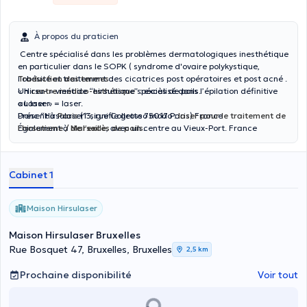
À propos du praticien
Centre spécialisé dans les problèmes dermatologiques inesthétique
en particulier dans le SOPK ( syndrome d'ovaire polykystique,
l'obésité et traitement des cicatrices post opératoires et post acné .
Traduction des termes :
Un
« Hirsu- » vient de “hirsutisme” : excès de poils.
centre médico-esthétique
spécialisé dans l’épilation définitive
au laser.
« Laser » = laser.
Présent à
Donc “Hirsulaser” signifie grosso modo :
Paris
(13, rue Collette 75017 Paris) France
laser pour le traitement de
Également à
l’hirsutisme / de l’excès de poils
Marseille
, avec un centre au Vieux-Port. France
.
Il est dirigé par le
Dr Larem Messaoudi
,
Ils traitent des cas de
pilosité pathologique
(par exemple
hirsutisme, zones hormonodépendantes) via un “effet photo-
Cabinet 1
acoustique” du laser, pour réduire la pilosité.
Maison Hirsulaser
Maison Hirsulaser Bruxelles
Rue Bosquet 47, Bruxelles, Bruxelles
2,5 km
Prochaine disponibilité
Voir tout