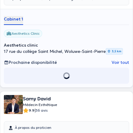
et à Auderghem. Désireuse de me former d’avantage, j’ai
commencé à étudier la médecine esthétique et anti âge en 2022,
tout particulièrement les injections de toxine botulique et d’acide
Cabinet 1
hyaluronique. Je continue toujours de me former et d’apprendre de
nouvelles techniques auprès du Dr Bailleux Fanny.
Aesthetics Clinic
Aesthetics clinic
17 rue du collège Saint Michel, Woluwe-Saint-Pierre
3,5 km
Prochaine disponibilité
Voir tout
Samy David
Médecin Esthétique
|
9.9
36 avis
À propos du praticien