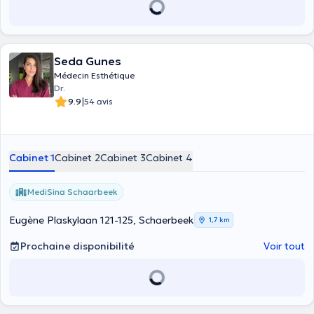
Seda Gunes
Médecin Esthétique
Dr.
|
9.9
54 avis
Cabinet 1
Cabinet 2
Cabinet 3
Cabinet 4
MediSina Schaarbeek
Eugène Plaskylaan 121-125, Schaerbeek
1,7 km
Prochaine disponibilité
Voir tout