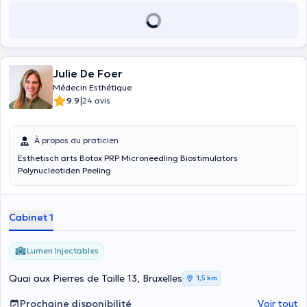
Julie De Foer
Médecin Esthétique
|
9.9
24 avis
À propos du praticien
Esthetisch arts Botox PRP Microneedling Biostimulators
Polynucleotiden Peeling
Cabinet 1
Lumen Injectables
Quai aux Pierres de Taille 13, Bruxelles
1,5 km
Prochaine disponibilité
Voir tout