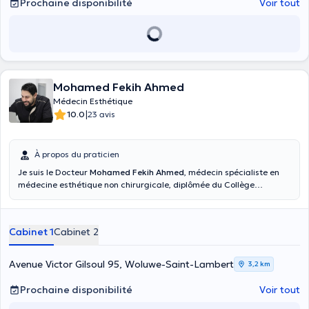
Prochaine disponibilité
Voir tout
Mohamed Fekih Ahmed
Médecin Esthétique
|
10.0
23 avis
À propos du praticien
Je suis le Docteur
Mohamed Fekih Ahmed
, médecin spécialiste en
médecine esthétique non chirurgicale, diplômée du Collège
International de Médecine Esthétique à Paris. Je suis inscrit à l’ordre
des Médecins et je suis membre de la Société Belge de Médecine
Esthétique, participant à des formations médicales continues,
Cabinet 1
Cabinet 2
workshops et des congrès qui me permettent d’évoluer et
perfectionner mes techniques.
Avenue Victor Gilsoul 95, Woluwe-Saint-Lambert
3,2 km
Prochaine disponibilité
Voir tout