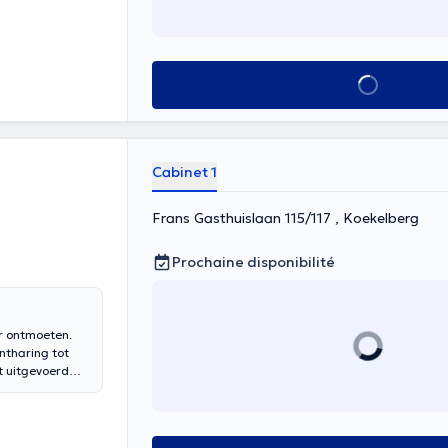
Voir tout
Cabinet 1
Frans Gasthuislaan 115/117 , Koekelberg
Prochaine disponibilité
ar ontmoeten.
ntharing tot
t uitgevoerd
nsen en uw
lijke