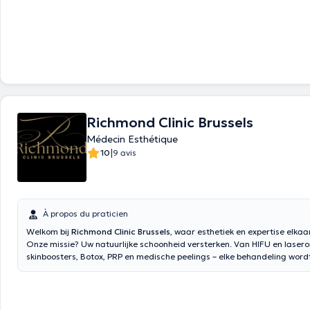
Richmond Clinic Brussels
Médecin Esthétique
|
10
9 avis
À propos du praticien
Welkom bij
Richmond Clinic Brussels
, waar esthetiek en expertise elka
Onze missie? Uw natuurlijke schoonheid versterken. Van HIFU en lasero
skinboosters, Botox, PRP en medische peelings – elke behandeling word
met precisie, expertise en zorg, volledig afgestemd op uw huid, uw we
unieke uitstraling. Elke klant staat bij ons centraal. Ontdek een persoon
benadering met zorg, aandacht en resultaat.