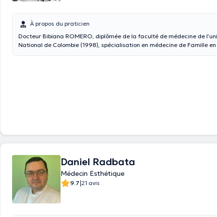
À propos du praticien
Docteur Bibiana ROMERO, diplômée de la faculté de médecine de l’uni
National de Colombie (1998), spécialisation en médecine de Famille e
(2007), Master de l’université des Îles Baléares en médecine esthétiqu
une attention particulière à l’utilisation des traitements efficaces, sûr
qualité, en respectant les demandes de chacun tout en privilégiant un 
naturel. Elle participe régulièrement à des formations pratiques et à 
médecine esthétique afin d’être formée aux dernières innovations.Ins
www
.instagram.com/dr.bibianaromero/?hl=fr
Daniel Radbata
Médecin Esthétique
|
9.7
21 avis