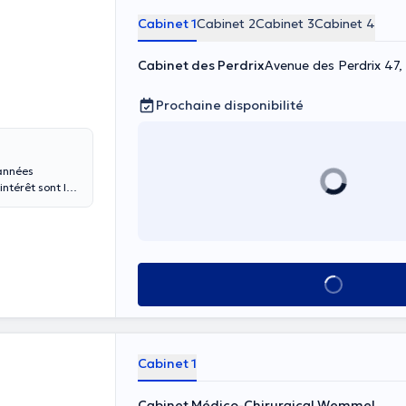
Cabinet 1
Cabinet 2
Cabinet 3
Cabinet 4
Cabinet des Perdrix
Avenue des Perdrix 47,
Prochaine disponibilité
 années
intérêt sont la
s du ventre. Il
thétique obtenu
ent. Si le
rloo au 02 354
Voir tout
Cabinet 1
Cabinet Médico-Chirurgical Wemmel