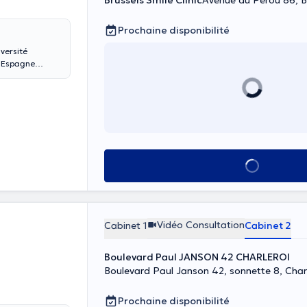
Brussels Smile Clinic
Avenue du Pérou 86, B
Prochaine disponibilité
versité
n Espagne
e (2006). Porte
s et de haute
résultat
des congrès de
tagram :
Voir tout
Vidéo Consultation
Cabinet 1
Cabinet 2
Boulevard Paul JANSON 42 CHARLEROI
Boulevard Paul Janson 42, sonnette 8, Char
Prochaine disponibilité