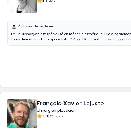
|
5
3 avis
À propos du praticien
Le Dr Rushanyan est spécialisé en médecin esthétique. Elle a égalemen
formation de médecin-spécialiste ORL à l'UCL Saint-Luc via un parcou
parcours de 2 ans comprenait l'ensemble des cours et examens théoriq
universitaires, un travail de fin d'études et 2 ans de formation pratiqu
qu'assistante. Son travail de fin d'études portait sur "l'évaluation de l
olfactive après chirurgie de l'atrésie choanale unilatérale". Ce travail q
également terminé avec Distinction a été réalisé à l'UCL Saint-Luc et 
avec la clinique universitaire Carl Gustav Carus à Dresden (Allemagne). Elle s'est p
ailleurs formée de façon continue dans différents pays (France, Espag
médecine esthétique anti-âge du visage (acide hyaluronique, botox, ...). Le 
Rushanyan est trilingue français/arménien/russe et maîtrise égalemen
néerlandais et l'anglais. N'hésitez pas à prendre rendez-vous en ligne avec elle au Kio
Medical Center à Uccle.
François-Xavier Lejuste
Chirurgien plasticien
|
9.8
326 avis