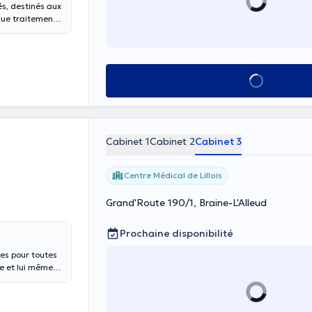
s, destinés aux
que traitement
d’une approche
Voir tout
Cabinet 1
Cabinet 2
Cabinet 3
Centre Médical de Lillois
Grand'Route 190/1, Braine-L'Alleud
Prochaine disponibilité
es pour toutes
pe et lui même