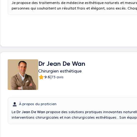
Je propose des traitements de médecine esthétique naturels et mesuré
personnes qui souhaitent un résultat frais et élégant, sans excès. Cha
est réalisé avec précision médicale, dans le respect de la sécurité et 
globale du vieillissement cutané.
Dr Jean De Wan
Chirurgien esthétique
|
9.6
73 avis
À propos du praticien
Le
Dr Jean De Wan
propose des solutions pratiques innovantes naturell
interventions chirurgicales et non chirurgicales esthétiques . Son équi
combinent des années d’expérience et de nouvelles technologies.