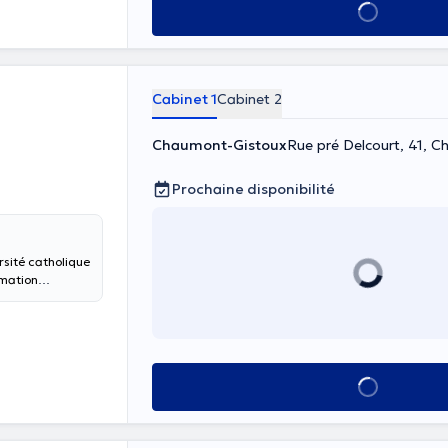
Voir tout
Cabinet 1
Cabinet 2
Chaumont-Gistoux
Rue pré Delcourt, 41, 
Prochaine disponibilité
rsité catholique
rmation
se en charge
étique.
Voir tout