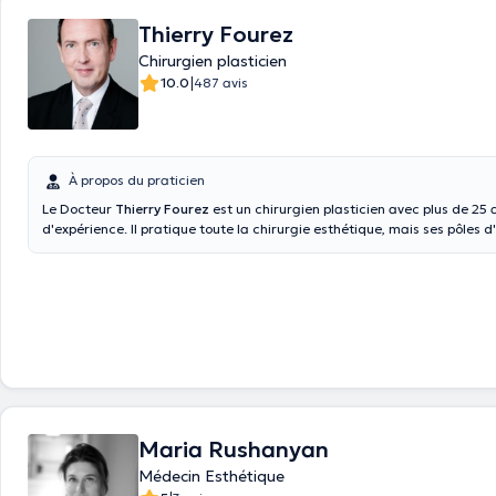
Thierry Fourez
Chirurgien plasticien
|
10.0
487 avis
À propos du praticien
Le Docteur
Thierry Fourez
est un chirurgien plasticien avec plus de 25
d'expérience. Il pratique toute la chirurgie esthétique, mais ses pôles d'
chirurgie mammaire en général, la chirurgie des paupières et les plastie
est titulaire d'un diplôme de chirurgie plastique, reconstructrice et es
en 1995. Doctoranytime vous donnera un RV avenue des Perdrix uniquem
délai vous paraît long, vous pouvez appeler le Centre Médical de Wate
05 52 ou la Clinique Claris au 02 789 69 00. Merci et à bientôt.
Maria Rushanyan
Médecin Esthétique