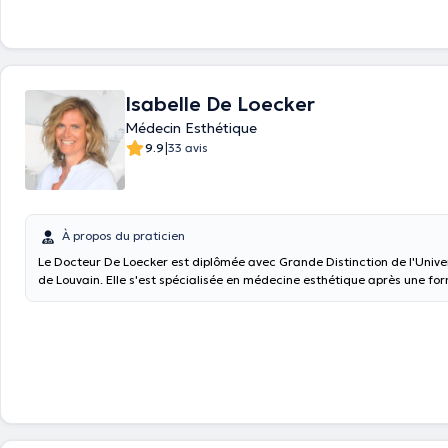
Isabelle De Loecker
Médecin Esthétique
|
9.9
33 avis
À propos du praticien
Le Docteur De Loecker est diplômée avec Grande Distinction de l'Unive
de Louvain. Elle s'est spécialisée en médecine esthétique après une fo
approfondie à l'Université Paris-Créteil. Son expertise garantit une pri
professionnelle, sécurisée et éthique à chaque étape du parcours esth