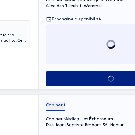
Allée des Tilleuls 1, Wemmel
Prochaine disponibilité
t fait sa
rs ad hoc. Ce
ues inter-
e en tant
a fonction
u'elle a
en collaboration
ar
Voir tout
ne) en
Dr
t le
Cabinet 1
Cabinet Médical Les Échasseurs
Rue Jean-Baptiste Brabant 56, Namur