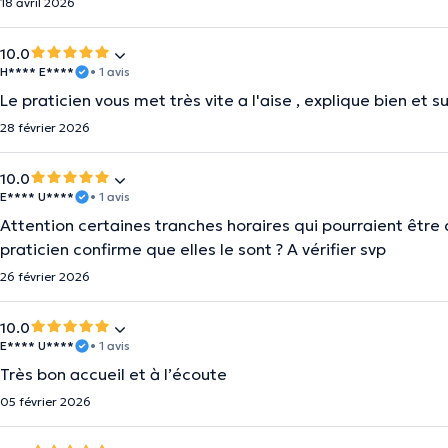
18 avril 2026
10.0
H**** E****
• 1 avis
Le praticien vous met très vite a l'aise , explique bien et s
28 février 2026
10.0
E**** U****
• 1 avis
Attention certaines tranches horaires qui pourraient être d
praticien confirme que elles le sont ? A vérifier svp
26 février 2026
10.0
E**** U****
• 1 avis
Très bon accueil et à l’écoute
05 février 2026