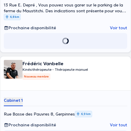
13 Rue E. Depré , Vous pouvez vous garer sur le parking de la
ferme du Maustitchi. Des indications sont présente pour vous
guider jusqu'au cabinet., Leernes
6,8 km
Prochaine disponibilité
Voir tout
Frédéric Vanbelle
Kinésithérapeute - Thérapeute manuel
Nouveau membre
Cabinet 1
Rue Basse des Pauvres 8, Gerpinnes
6,9 km
Prochaine disponibilité
Voir tout