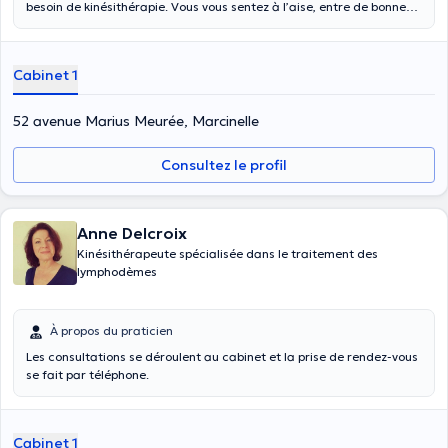
besoin de kinésithérapie. Vous vous sentez à l’aise, entre de bonnes
mains dans cet espace doté de tout le confort nécessaire.
Cependant, si vous avez du mal à vous déplacer, je viens vous
prodiguer mes soins professionnels à domicile. Si vous cherchez un
Cabinet 1
kinésithérapeute dans la région de Marcinelle, prenez contact dès
aujourd’hui avec Badiaâ Choukaïli, kinésithérapeute expérimentée.
52 avenue Marius Meurée, Marcinelle
Consultez le profil
Anne Delcroix
Kinésithérapeute spécialisée dans le traitement des
lymphodèmes
À propos du praticien
Les consultations se déroulent au cabinet et la prise de rendez-vous
se fait par téléphone.
Cabinet 1