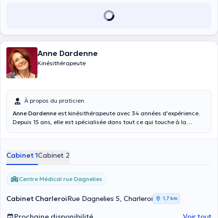
Anne Dardenne
Kinésithérapeute
À propos du praticien
Anne Dardenne
est kinésithérapeute avec 34 années d'expérience.
Depuis 15 ans, elle est spécialisée dans tout ce qui touche à la
sphère pelvienne et a suivi beaucoup de formations dans ce
domaine : Préparation à l’accouchement, post-partum,
gymnastique hypopressive, rééducation uro-gynécologie et ano-
Cabinet 1
Cabinet 2
rectale, thérapie manuelle spécifique et sexologie clinique. Elle est
également formée au drainage lymphatique manuel VODDER et
aux traitements post cancer du sein. Sans oublier la kiné classique :
Centre Médical rue Dagnelies
lombalgies , traumatologie .... Dans son cabinet la santé, le bien-être
physique et mental des patientes sont ses préoccupations
Cabinet Charleroi
Rue Dagnelies 5, Charleroi
1,7 km
principales. Enseigne la méthode Pilates .
Prochaine disponibilité
Voir tout