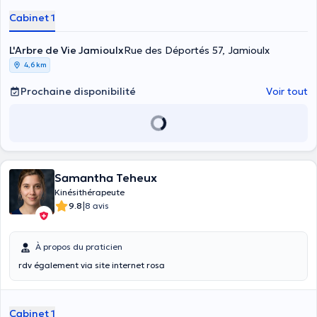
Cabinet 1
L'Arbre de Vie Jamioulx
Rue des Déportés 57, Jamioulx
4,6 km
Prochaine disponibilité
Voir tout
Samantha Teheux
Kinésithérapeute
|
9.8
8 avis
À propos du praticien
rdv également via site internet rosa
Cabinet 1