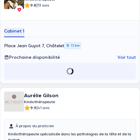
|
9.8
13 avis
Cabinet 1
Place Jean Guyot 7, Châtelet
7,1 km
Prochaine disponibilité
Voir tout
Aurélie Gilson
Kinésithérapeute
|
9.9
41 avis
À propos du praticien
Kinésithérapeute spécialisée dans les pathologies de la tête et de la
nuque.