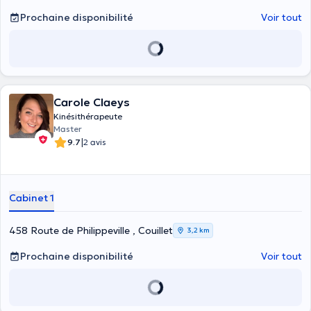
Prochaine disponibilité
Voir tout
Carole Claeys
Kinésithérapeute
Master
|
9.7
2 avis
Cabinet 1
458 Route de Philippeville , Couillet
3,2 km
Prochaine disponibilité
Voir tout