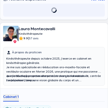
Laura Montecavalli
Kinésithérapeute
|
9.9
57 avis
À propos du praticien
Kinésithérapeute depuis octobre 2023, j’exerce en cabinet en
kinésithérapie générale.
Je me suis spécialisée en rééducation oro-maxillo-faciale et
vestibulo-oculaire en février 2026, une pratique qui me passionne et
que je développe continuellement à travers la formation et
Je m’attache à proposer une prise en charge individualisée, centrée
l’expérience clinique.
sur le patient, avec une vision globale du corps et un
accompagnement attentif à chaque étape de la rééducation.
Cabinet 1