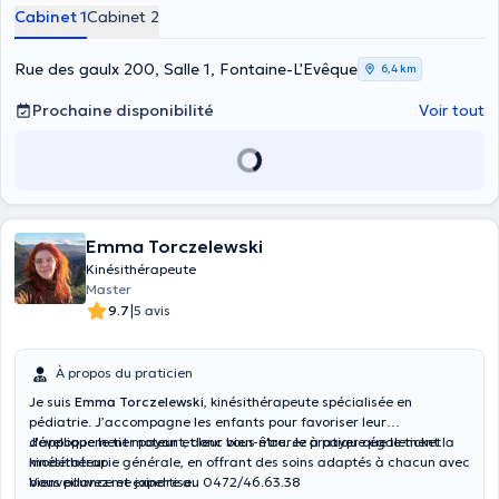
la santé et du bien-être.
Cabinet 1
Cabinet 2
Rue des gaulx 200, Salle 1, Fontaine-L'Evêque
6,4 km
Prochaine disponibilité
Voir tout
Emma Torczelewski
Kinésithérapeute
Master
|
9.7
5 avis
À propos du praticien
Je suis
Emma Torczelewski
, kinésithérapeute spécialisée en
pédiatrie. J’accompagne les enfants pour favoriser leur
développement moteur et leur bien-être. Je pratique également la
J'applique le tier payant, donc vous n'aurez à payer que le ticket
kinésithérapie générale, en offrant des soins adaptés à chacun avec
modérateur
bienveillance et expertise.
Vous pouvez me joindre au 0472/46.63.38