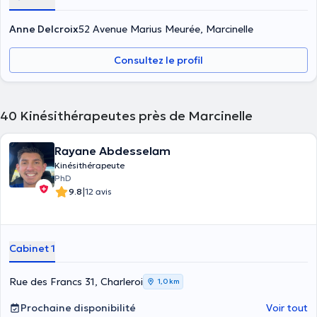
Anne Delcroix
52 Avenue Marius Meurée, Marcinelle
Consultez le profil
40
Kinésithérapeutes près de Marcinelle
Rayane Abdesselam
Kinésithérapeute
PhD
|
9.8
12 avis
Cabinet 1
Rue des Francs 31, Charleroi
1,0 km
Prochaine disponibilité
Voir tout