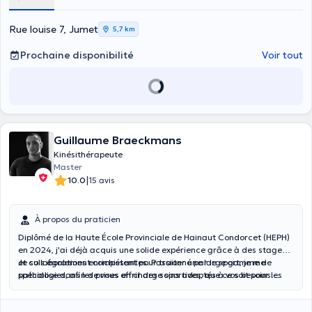
Rue louise 7, Jumet
5,7 km
Prochaine disponibilité
Voir tout
Guillaume Braeckmans
Kinésithérapeute
Master
|
10.0
15 avis
À propos du praticien
Diplômé de la Haute École Provinciale de Hainaut Condorcet (HEPH)
en 2024, j'ai déjà acquis une solide expérience grâce à des stages
et collaborations enrichissantes. Passionné par le sport, je me
Je suis également compétent pour traiter une large gamme de
spécialise dans les prises en charge sportives, que ce soit pour les
pathologies, afin de vous offrir des soins adaptés à vos besoins
athlètes ou pour toute personne cherchant à soigner ses blessures.
spécifiques. À travers mon approche personnalisée et
professionnelle, je m'engage à vous accompagner sur le chemin de