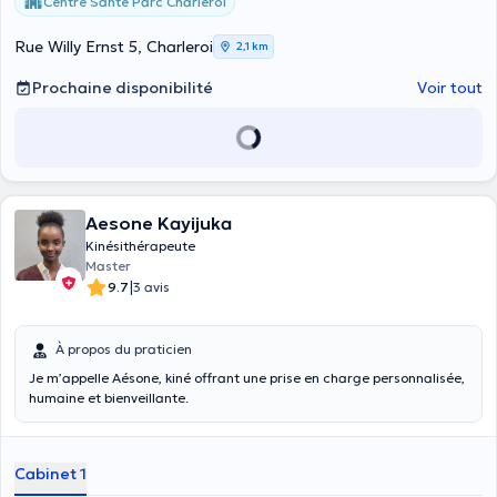
Centre Santé Parc Charleroi
Rue Willy Ernst 5, Charleroi
2,1 km
Prochaine disponibilité
Voir tout
Aesone Kayijuka
Kinésithérapeute
Master
|
9.7
3 avis
À propos du praticien
Je m’appelle Aésone, kiné offrant une prise en charge personnalisée,
humaine et bienveillante.
Cabinet 1