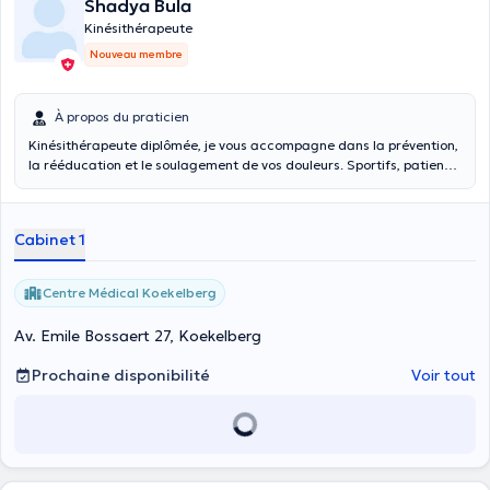
Shadya Bula
Kinésithérapeute
Nouveau membre
À propos du praticien
Kinésithérapeute diplômée, je vous accompagne dans la prévention,
la rééducation et le soulagement de vos douleurs. Sportifs, patients
post-opératoires, blessés ou atteints de troubles neurologiques :
chaque prise en charge est personnalisée selon vos besoins. Mon
objectif est de vous aider à retrouver mobilité, autonomie et qualité
Cabinet 1
de vie.
Centre Médical Koekelberg
Av. Emile Bossaert 27, Koekelberg
Prochaine disponibilité
Voir tout