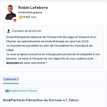
Robin Lefebvre
Kinésithérapeute
|
9.9
5 avis
À propos du praticien
Kinésithérapeute diplomé de l'Université de Liège et titulaire d'un
Master de spécialisation en kinésithérapie du sport en 2025.
Je travaille en parallèle au sein de l'académie du Standard de
Liège.
Je vous propose une prise en charge personnalisée et adaptée à vos
besoins. Je serai à l'écoute de vos objectifs et vous aiderai à les
atteindre.
Au plaisir de vous rencontrer !
Cabinet 1
Kin&Perform Fléron
Kin&Perform Fléron
Rue de Romsée 47, Fléron