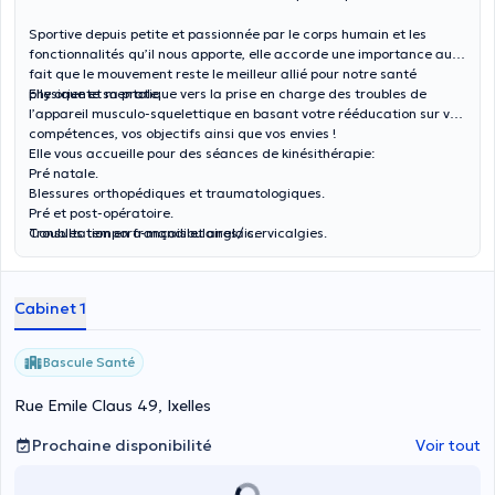
Sportive depuis petite et passionnée par le corps humain et les
fonctionnalités qu’il nous apporte, elle accorde une importance au
fait que le mouvement reste le meilleur allié pour notre santé
physique et mentale.
Elle oriente sa pratique vers la prise en charge des troubles de
l’appareil musculo-squelettique en basant votre rééducation sur vos
compétences, vos objectifs ainsi que vos envies !
Elle vous accueille pour des séances de kinésithérapie:
Pré natale.
Blessures orthopédiques et traumatologiques.
Pré et post-opératoire.
Troubles temporo-mandibulaires/ cervicalgies.
Consultation en français et anglais.
Kinésithérapie générale.
Cabinet 1
Bascule Santé
Rue Emile Claus 49, Ixelles
Prochaine disponibilité
Voir tout