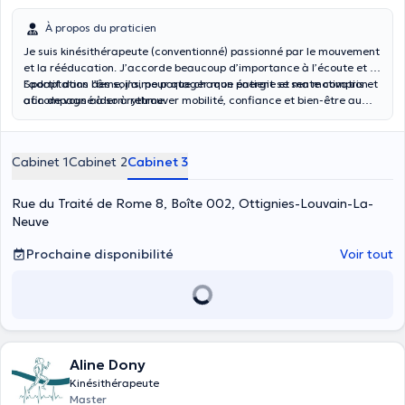
À propos du praticien
Je suis kinésithérapeute (conventionné) passionné par le mouvement
et la rééducation. J’accorde beaucoup d’importance à l’écoute et à
l’adaptation des soins, pour que chaque patient se sente compris et
Sportif dans l’âme, j’aime partager mon énergie et ma motivation
accompagné à son rythme.
afin de vous aider à retrouver mobilité, confiance et bien-être au
quotidien.
Cabinet 1
Cabinet 2
Cabinet 3
Rue du Traité de Rome 8, Boîte 002, Ottignies-Louvain-La-
Neuve
Prochaine disponibilité
Voir tout
Aline Dony
Kinésithérapeute
Master