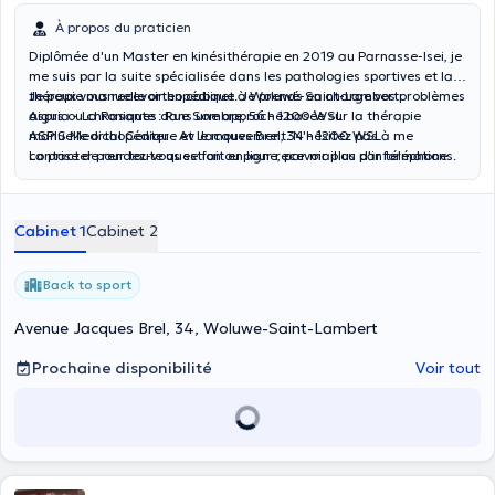
À propos du praticien
Diplômée d'un Master en kinésithérapie en 2019 au Parnasse-Isei, je
me suis par la suite spécialisée dans les pathologies sportives et la
thérapie manuelle orthopédique. Je prends en charge vos problèmes
Je peux vous recevoir en cabinet à Woluwé-Saint-Lambert:
aigus ou chroniques dans une approche basée sur la thérapie
Aspria - La Rasante : Rue Sombre, 56 - 1200 WSL
manuelle orthopédique et le mouvement. N'hésitez pas à me
ASPIS Medical Center : Av Jacques Brel, 34 - 1200 WSL
contacter pour toute question ou pour recevoir plus d'informations.
La prise de rendez-vous se fait en ligne, par mail ou par téléphone.
Cabinet 1
Cabinet 2
Back to sport
Avenue Jacques Brel, 34, Woluwe-Saint-Lambert
Prochaine disponibilité
Voir tout