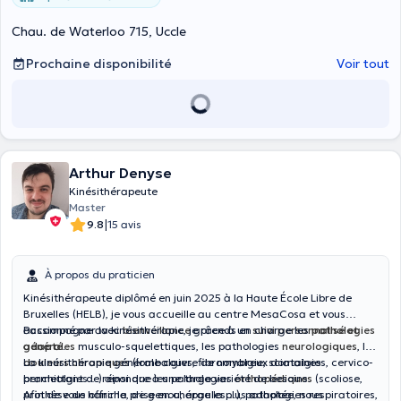
Chau. de Waterloo 715, Uccle
Prochaine disponibilité
Voir tout
Arthur Denyse
Kinésithérapeute
Master
|
9.8
15 avis
À propos du praticien
Kinésithérapeute diplômé en juin 2025 à la Haute École Libre de
Bruxelles (HELB), je vous accueille au centre MesaCosa et vous
accompagne avec
Passionné par la kinésithérapie, je prends en charge les
bienveillance
grâce à un
suivi personnalisé et
pathologies
adapté
générales
.
musculo-squelettiques, les pathologies
neurologiques
, les
douleurs chroniques
La kinésithérapie générale couvre de nombreux domaines
(lombalgies, fibromyalgie, sciatalgies, cervico-
brachialgies…) ainsi que les pathologies
permettant de répondre à une large variété de besoins.
orthopédiques
(scoliose,
prothèse de hanche, de genou, épaules…), pathologies respiratoires,
Afin de vous offrir la prise en charge la plus adaptée, nous