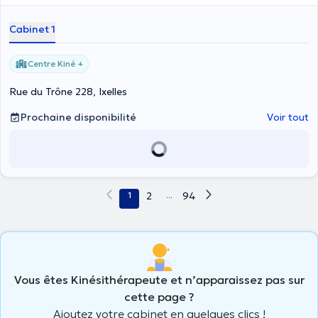
bien-être et de la récupération. Je suis a votre dispositions pour tout
type de pathologies : problème de dos, cervicales, tendinopathie,
Cabinet 1
douleurs articulaires, drainage lymphatique manuelle, post cancer
du sein, lymphoedeme/lipodoeme, travail des cicatrices, post-
opératoire... (Tarifs conventionnés)
Centre Kiné +
Rue du Trône 228, Ixelles
Prochaine disponibilité
Voir tout
1
2
...
94
Vous êtes Kinésithérapeute et n’apparaissez pas sur
cette page ?
Ajoutez votre cabinet en quelques clics !