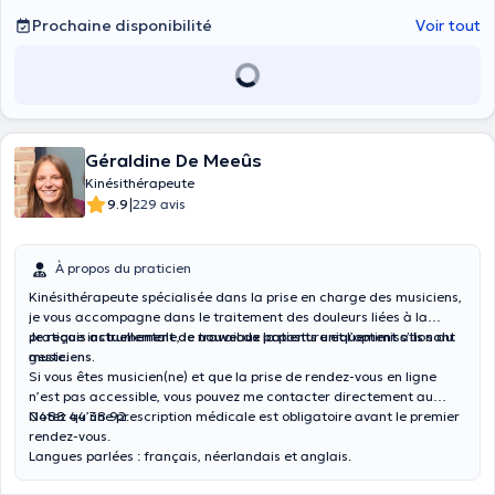
Prochaine disponibilité
Voir tout
Géraldine De Meeûs
Kinésithérapeute
|
9.9
229 avis
À propos du praticien
Kinésithérapeute spécialisée dans la prise en charge des musiciens,
je vous accompagne dans le traitement des douleurs liées à la
pratique instrumentale, le travail de la posture et l’optimisation du
Je reçois actuellement de nouveaux patients uniquement s’ils sont
geste.
musiciens.
Si vous êtes musicien(ne) et que la prise de rendez-vous en ligne
n’est pas accessible, vous pouvez me contacter directement au
0488 44 38 92.
Notez qu’une prescription médicale est obligatoire avant le premier
rendez-vous.
Langues parlées : français, néerlandais et anglais.