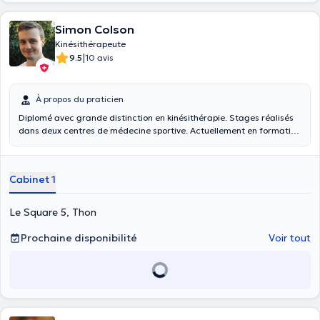
Simon Colson
Kinésithérapeute
|
9.5
10 avis
À propos du praticien
Diplomé avec grande distinction en kinésithérapie. Stages réalisés
dans deux centres de médecine sportive. Actuellement en formation
d'ostéopathie. Reçoit au cabinet situé dans le basic fit de Namur St
Servais ainsi qu'à domicile dans la région de Namur-Malonne. le
basic fit est accessible pour les séances de kiné même pour les
Cabinet 1
personnes n'ayant pas d'abonnement
Le Square 5, Thon
Prochaine disponibilité
Voir tout