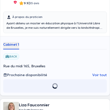
|
9.9
55 avis
À propos du praticien
Ayant obtenu un master en éducation physique à l'Université Libre
de Bruxelles, je me suis naturellement dirigée vers la kinésithérapie
et réadaptation, discipline dans laquelle j'ai été diplômée en 2022.
Tout en travaillant, j'ai entrepris un master de spécialisation en
kinésithérapie sportive afin d'allier les deux professions. Celui-ci
Cabinet 1
s'est conclu positivement en 2023. Les différentes compétences
acquises me permettent au besoin d’offrir à mes patients un
programme de réathlétisation spécifique. Dynamique et à l’écoute,
BACK
je prends également en charge différents types de pathologie :
orthopédie, traumatologie, revalidation cardio-respiratoire,
Rue du midi 165, Bruxelles
gériatrie, neurologie, …
Prochaine disponibilité
Voir tout
Liza Fauconnier
Kinésithérapeute