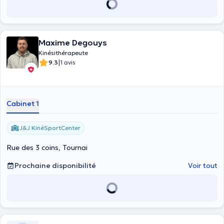
Maxime Degouys
Kinésithérapeute
|
9.3
1 avis
Cabinet 1
J&J KinéSportCenter
Rue des 3 coins, Tournai
Prochaine disponibilité
Voir tout