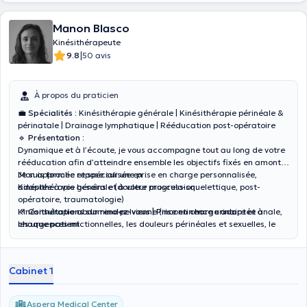
Manon Blasco
Kinésithérapeute
|
9.8
50 avis
À propos du praticien
💼
Spécialités :
Kinésithérapie générale | Kinésithérapie périnéale &
périnatale | Drainage lymphatique | Rééducation post-opératoire
🔹
Présentation :
Dynamique et à l’écoute, je vous accompagne tout au long de votre
rééducation afin d’atteindre ensemble les objectifs fixés en amont.
Mon approche repose sur une prise en charge personnalisée,
Je suis formée et spécialisée en :
adaptée à vos besoins et à votre progression.
Kinésithérapie générale (douleur musculo-squelettique, post-
opératoire, traumatologie)
Kinésithérapie abdomino-pelvienne (incontinence urinaire et anale,
📌
Consultations sur rendez-vous | Prise en charge adaptée à
les urgences mictionnelles, les douleurs périnéales et sexuelles, le
chaque patient
vaginisme et la constipation)
Kinésithérapie périnatale.
Cabinet 1
Aspera Medical Center