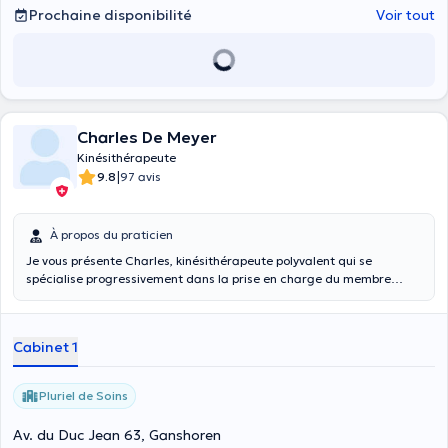
Prochaine disponibilité
Voir tout
Charles De Meyer
Kinésithérapeute
|
9.8
97 avis
À propos du praticien
Je vous présente Charles, kinésithérapeute polyvalent qui se
spécialise progressivement dans la prise en charge du membre
supérieur. Avec son expérience générale solide et son intérêt
croissant pour cette zone spécifique, il offre des soins de qualité et
personnalisés pour favoriser la guérison et la fonctionnalité du
Cabinet 1
patient.
Pluriel de Soins
Av. du Duc Jean 63, Ganshoren