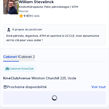
William Stevelinck
Kinésithérapeute, Pelvi-périnéologie / ATM
Master
|
9.8
90 avis
À propos du praticien
Kiné périnéo, digestive, ATM et sportive à UCCLE, mon dynamisme
est la clé pour vous aider !
Cabinet 1
Cabinet 2
Cabinet KineClub
KineClub
Avenue Winston Churchill 225, Uccle
Prochaine disponibilité
Voir tout