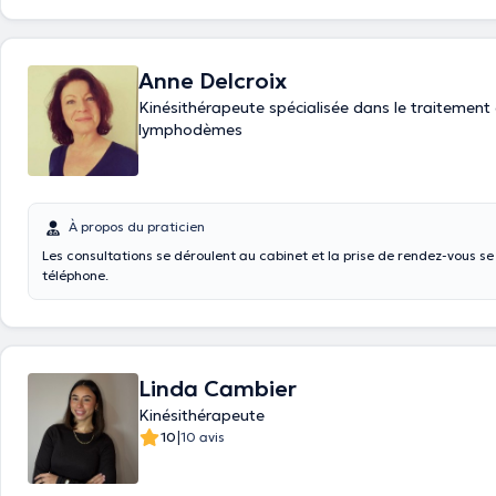
vous prodiguer mes soins professionnels à domicile. Si vous cherchez un
kinésithérapeute dans la région de Marcinelle, prenez contact dès auj
Badiaâ Choukaïli, kinésithérapeute expérimentée.
Anne Delcroix
Kinésithérapeute spécialisée dans le traitement
lymphodèmes
À propos du praticien
Les consultations se déroulent au cabinet et la prise de rendez-vous se 
téléphone.
Linda Cambier
Kinésithérapeute
|
10
10 avis