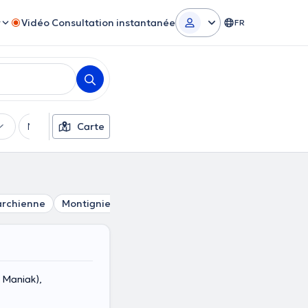
r
Vidéo Consultation instantanée
FR
Moyens de paiement
Carte
Filtres supplémentaires
archienne
Montignies-Sur-Sambre
Monceau-Sur-Sambre
 Maniak),