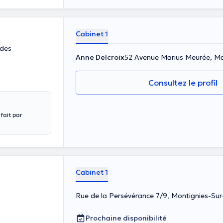
ourd’hui avec
Cabinet 1
 des
Anne Delcroix
52 Avenue Marius Meurée, Mar
Consultez le profil
fait par
Cabinet 1
Rue de la Persévérance 7/9, Montignies-Su
Prochaine disponibilité