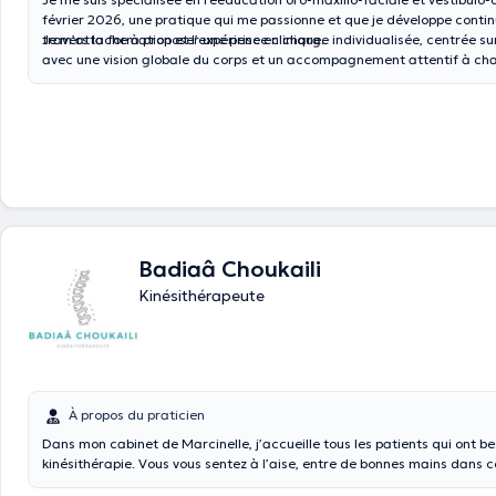
février 2026, une pratique qui me passionne et que je développe conti
travers la formation et l’expérience clinique.
Je m’attache à proposer une prise en charge individualisée, centrée sur
avec une vision globale du corps et un accompagnement attentif à ch
la rééducation.
Badiaâ Choukaili
Kinésithérapeute
À propos du praticien
Dans mon cabinet de Marcinelle, j’accueille tous les patients qui ont b
kinésithérapie. Vous vous sentez à l’aise, entre de bonnes mains dans 
de tout le confort nécessaire. Cependant, si vous avez du mal à vous dé