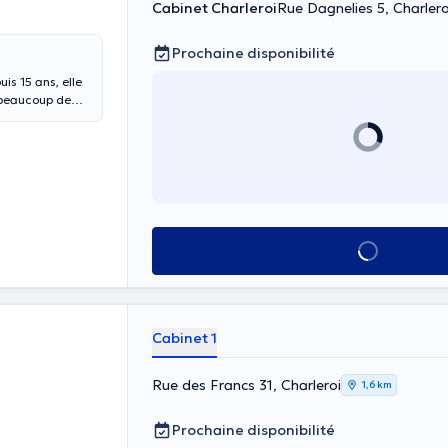
Cabinet Charleroi
Rue Dagnelies 5, Charlero
Prochaine disponibilité
is 15 ans, elle
tum,
, thérapie
Voir tout
Cabinet 1
Rue des Francs 31, Charleroi
1,6 km
Prochaine disponibilité