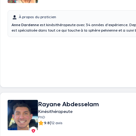
À propos du praticien
Anne Dardenne
est kinésithérapeute avec 34 années d'expérience. Depu
est spécialisée dans tout ce qui touche à la sphère pelvienne et a suivi beaucoup de
formations dans ce domaine : Préparation à l’accouchement, post-par
gymnastique hypopressive, rééducation uro-gynécologie et ano-rectale
manuelle spécifique et sexologie clinique. Elle est également formée au drainage
lymphatique manuel VODDER et aux traitements post cancer du sein. Sans oublier la
kiné classique : lombalgies , traumatologie .... Dans son cabinet la santé, le bien-être
physique et mental des patientes sont ses préoccupations principales. Enseigne la
méthode Pilates .
Rayane Abdesselam
Kinésithérapeute
PhD
|
9.8
12 avis