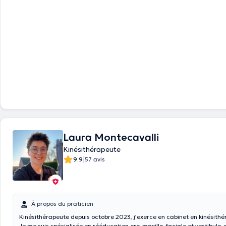
Laura Montecavalli
Kinésithérapeute
|
9.9
57 avis
À propos du praticien
Kinésithérapeute depuis octobre 2023, j’exerce en cabinet en kinésithé
Je me suis spécialisée en rééducation oro-maxillo-faciale et vestibulo-