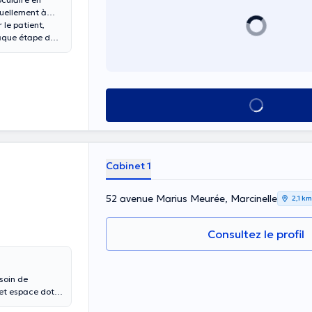
nuellement à
 le patient,
aque étape de
Voir tout
Cabinet 1
52 avenue Marius Meurée, Marcinelle
2,1 km
Consultez le profil
esoin de
cet espace doté
placer, je viens