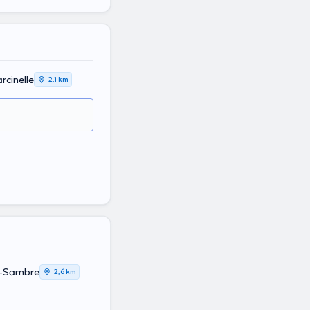
cinelle
2,1 km
r-Sambre
2,6 km