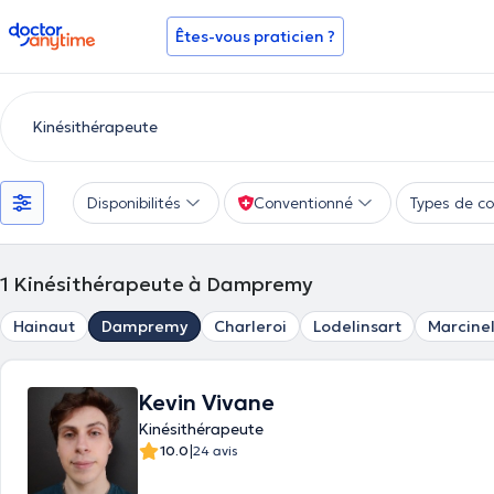
doctoranytime
Êtes-vous praticien ?
Disponibilités
Conventionné
Types de co
1
Kinésithérapeute à Dampremy
Hainaut
Dampremy
Charleroi
Lodelinsart
Marcinel
Kevin Vivane
Kinésithérapeute
|
10.0
24 avis