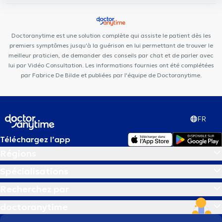
Familia Cura
Clinique Dentaire des Alliés Mons
Santé Mons
Cabinet Bois d'Hairmont
Centre de diététique NaturHouse
Mons
Global Care Nurse at Home
Cabinet Rue Commandant
Doctoranytime est une solution complète qui assiste le patient dès les
Lemaire
Sport & Vous
premiers symptômes jusqu'à la guérison en lui permettant de trouver le
meilleur praticien, de demander des conseils par chat et de parler avec
lui par Vidéo Consultation. Les informations fournies ont été complétées
par Fabrice De Bilde et publiées par l'équipe de Doctoranytime.
FR
Téléchargez l’app
Régions
Spécialisations
Recherchez par
doctoranytime