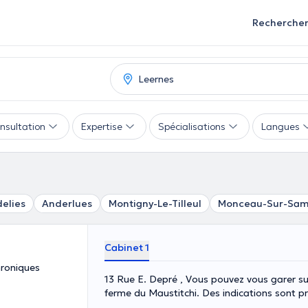
Recherche
nsultation
Expertise
Spécialisations
Langues
elies
Anderlues
Montigny-Le-Tilleul
Monceau-Sur-Sam
Cabinet 1
hroniques
13 Rue E. Depré , Vous pouvez vous garer sur
ferme du Maustitchi. Des indications sont p
guider jusqu'au cabinet., Leernes