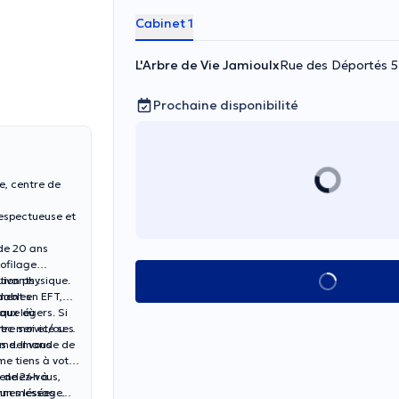
Cabinet 1
L'Arbre de Vie Jamioulx
Rue des Déportés 5
Prochaine disponibilité
e, centre de
respectueuse et
 de 20 ans
Voir tout
tion physique.
uivants :
idables
ement en EFT,
tique où
ux légers. Si
tre service ses
t/ou
.
vous demande de
rendez-vous,
s de 24h à
r un message.
nnes lésées :