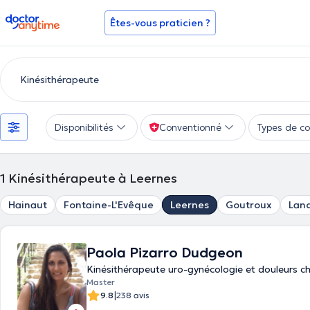
doctoranytime
Êtes-vous praticien ?
Disponibilités
Conventionné
Types de co
1
Kinésithérapeute à Leernes
Hainaut
Fontaine-L'Evêque
Leernes
Goutroux
Land
Paola Pizarro Dudgeon
Kinésithérapeute uro-gynécologie et douleurs c
Master
|
9.8
238 avis