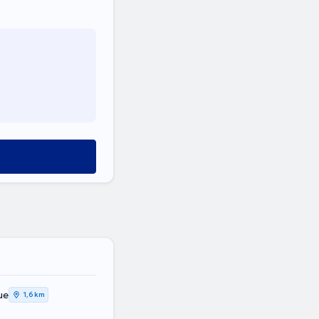
ue
1,6 km