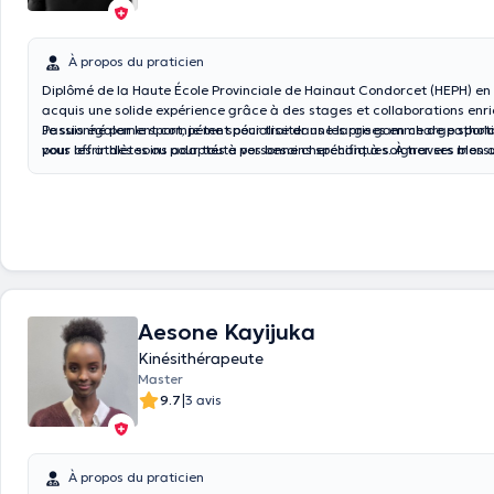
À propos du praticien
Diplômé de la Haute École Provinciale de Hainaut Condorcet (HEPH) en 
acquis une solide expérience grâce à des stages et collaborations enri
Passionné par le sport, je me spécialise dans les prises en charge sporti
Je suis également compétent pour traiter une large gamme de patholog
pour les athlètes ou pour toute personne cherchant à soigner ses bless
vous offrir des soins adaptés à vos besoins spécifiques. À travers mon
personnalisée et professionnelle, je m'engage à vous accompagner sur 
santé et du bien-être.
Aesone Kayijuka
Kinésithérapeute
Master
|
9.7
3 avis
À propos du praticien