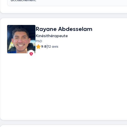
Rayane Abdesselam
Kinésithérapeute
PhD
|
9.8
12 avis