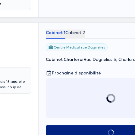
e
Cabinet 1
Cabinet 2
Centre Médical rue Dagnelies
Cabinet Charleroi
Rue Dagnelies 5, Charlero
Prochaine disponibilité
is 15 ans, elle
tum,
, thérapie
Voir tout