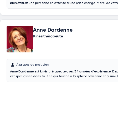
vous, moi et une personne en attente d'une prise charge. Merci de votr
Bien à vous.
compréhension.
Anne Dardenne
Kinésithérapeute
À propos du praticien
Anne Dardenne
est kinésithérapeute avec 34 années d'expérience. Depu
est spécialisée dans tout ce qui touche à la sphère pelvienne et a suivi beaucoup de
formations dans ce domaine : Préparation à l’accouchement, post-par
gymnastique hypopressive, rééducation uro-gynécologie et ano-rectale
manuelle spécifique et sexologie clinique. Elle est également formée au drainage
lymphatique manuel VODDER et aux traitements post cancer du sein. Sans oublier la
kiné classique : lombalgies , traumatologie .... Dans son cabinet la santé, le bien-être
physique et mental des patientes sont ses préoccupations principales. Enseigne la
méthode Pilates .