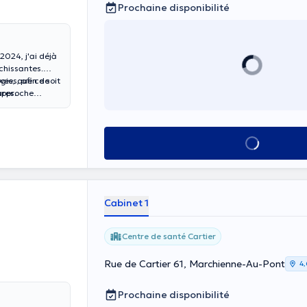
Prochaine disponibilité
2024, j'ai déjà
chissantes.
ves, que ce soit
ies, afin de
ures.
 approche
le chemin de la
Voir tout
Cabinet 1
Centre de santé Cartier
Rue de Cartier 61, Marchienne-Au-Pont
4,
Prochaine disponibilité