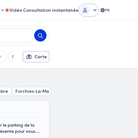
r
Vidéo Consultation instantanée
FR
Moyens de paiement
Carte
Filtres supplémentaires
bre
Forchies-La-Marche
Marchienne-Au-Pont
Mont-Su
 le parking de la
résente pour vous