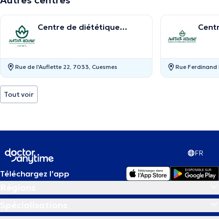
Autres centres
Centre de diététique
Centr
NaturHouse Mons
Natu
Rue de l'Auflette 22, 7033, Cuesmes
Rue Ferdinand 
Tout voir
FR
Téléchargez l’app
Régions
Spécialisations