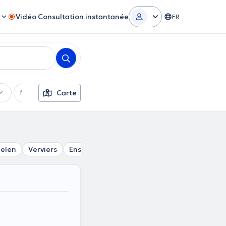
r
Vidéo Consultation instantanée
FR
Moyens de paiement
Carte
Filtres supplémentaires
elen
Verviers
Ensival
Eupen
Dison
Spa
Wegnez