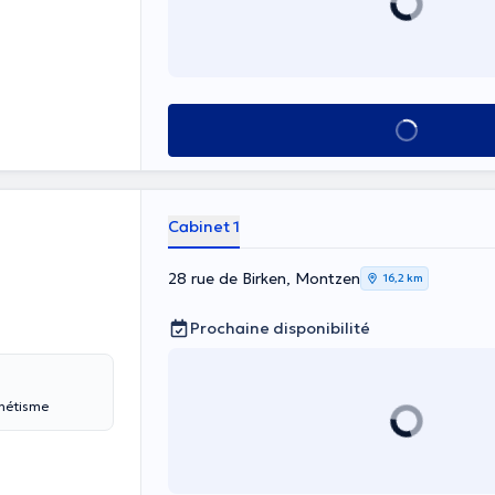
Voir tout
Cabinet 1
28 rue de Birken, Montzen
16,2 km
Prochaine disponibilité
gnétisme