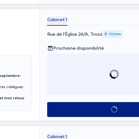
Cabinet 1
Rue de l'Église 26/A, Trooz
20,6 km
Prochaine disponibilité
e septembre-
res collègues
 et mon retour
Voir tout
Cabinet 1