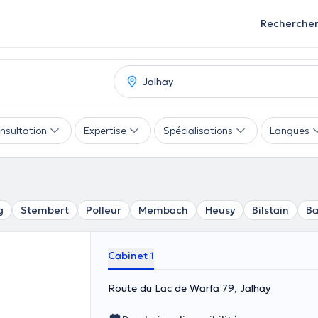
Recherche
nsultation
Expertise
Spécialisations
Langues
g
Stembert
Polleur
Membach
Heusy
Bilstain
Ba
Cabinet 1
Route du Lac de Warfa 79, Jalhay