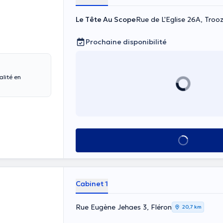
Le Tête Au Scope
Rue de L'Eglise 26A, Troo
Prochaine disponibilité
alité en
Voir tout
Cabinet 1
Rue Eugène Jehaes 3, Fléron
20,7 km