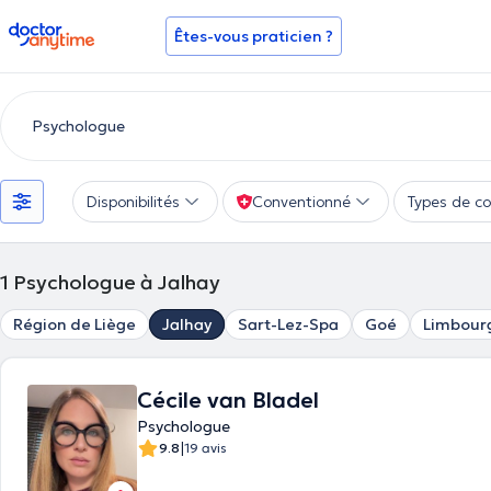
doctoranytime
Êtes-vous praticien ?
Disponibilités
Conventionné
Types de co
1
Psychologue à Jalhay
Région de Liège
Jalhay
Sart-Lez-Spa
Goé
Limbour
Cécile van Bladel
Psychologue
|
9.8
19 avis