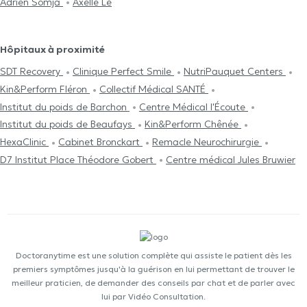
Adrien Somja
Axelle Lê
Hôpitaux à proximité
SDT Recovery
Clinique Perfect Smile
NutriPauquet Centers
Kin&Perform Fléron
Collectif Médical SANTÉ
Institut du poids de Barchon
Centre Médical l'Écoute
Institut du poids de Beaufays
Kin&Perform Chênée
HexaClinic
Cabinet Bronckart
Remacle Neurochirurgie
D7 Institut Place Théodore Gobert
Centre médical Jules Bruwier
Doctoranytime est une solution complète qui assiste le patient dès les
premiers symptômes jusqu'à la guérison en lui permettant de trouver le
meilleur praticien, de demander des conseils par chat et de parler avec
lui par Vidéo Consultation.