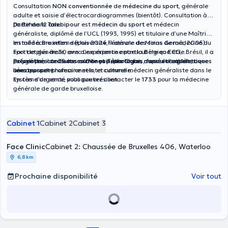
Consultation
NON conventionnée
de
médecine du sport
, générale
adulte et saisie d’électrocardiogrammes (bientôt). Consultation à
partir de 12 ans.
Dr Behnam Talebipour
est
médecin du sport
et médecin
généraliste, diplômé de l’UCL (1993, 1995) et titulaire d’une Maîtrise
en médecine interne (Université Fédérale de Minas Gerais, 2005).
Installé à Bruxelles depuis 2024, il assure des soins de médecine du
Fort de plus de 30 ans d’expérience entre la Belgique et le Brésil, il a
sport et générale, avec une expertise particulière en
ECG,
exercé près de 25 ans au
prévention cardiovasculaire et pathologies musculo-squelettiques
Polyglotte, il consulte en
français, portugais, farsi et anglais
Minas Tênis Clube
, auprès d’athlètes
, avec
amateurs et professionnels, et comme médecin généraliste dans le
liées au sport
une approche humaine et interculturelle.
.
système de santé publique brésilien.
En cas d'urgence, vous pouvez contacter le
1733
pour la médecine
générale de garde bruxelloise.
Cabinet 1
Cabinet 2
Cabinet 3
Face Clinic
Cabinet 2: Chaussée de Bruxelles 406, Waterloo
6,8 km
Prochaine disponibilité
Voir tout