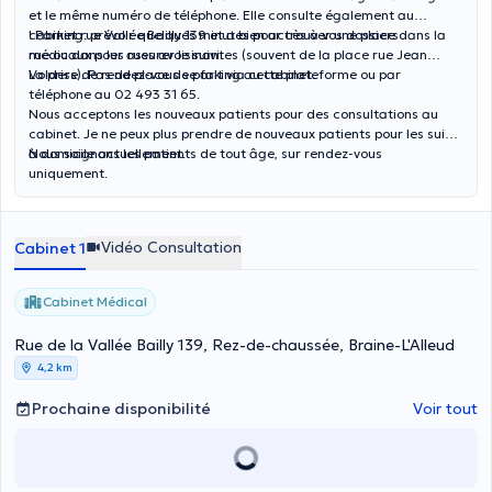
et le même numéro de téléphone. Elle consulte également au
cabinet rue Vallée Bailly 139 et a bien accès à vos dossiers
! Parking: prévoir quelques minutes pour trouver une place dans la
médicaux pour assurer le suivi.
rue ou dans les rues avoisinantes (souvent de la place rue Jean
Volders). Pas de place de parking au cabinet.
La prise de rendez-vous se fait via cette plateforme ou par
téléphone au 02 493 31 65.
Nous acceptons les nouveaux patients pour des consultations au
cabinet. Je ne peux plus prendre de nouveaux patients pour les suivis
à domicile actuellement.
Nous soignons les patients de tout âge, sur rendez-vous
uniquement.
Vidéo Consultation
Cabinet 1
Cabinet Médical
Rue de la Vallée Bailly 139, Rez-de-chaussée, Braine-L'Alleud
4,2 km
Prochaine disponibilité
Voir tout