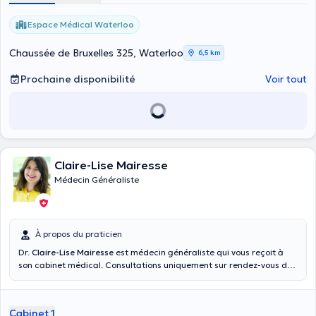
Espace Médical Waterloo
Chaussée de Bruxelles 325, Waterloo
6,5 km
Prochaine disponibilité
Voir tout
Claire-Lise Mairesse
Médecin Généraliste
À propos du praticien
Dr.
Claire-Lise Mairesse
est médecin généraliste qui vous reçoit à
son cabinet médical. Consultations uniquement sur rendez-vous du
lundi au vendredi excepté le mercredi et le jeudi. Le Dr Mairesse est
absente tous les mercredis et jeudis et son remplacement est
effectué par le Dr Skrjanc Delphine joignable au 067 64 88 38 ou via
Cabinet 1
sa page Doctor Anytime ainsi que le Dr Ducloy également via sa