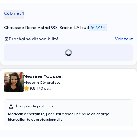
déroule ses consultations en français, en anglais et en néerlandais.
Pour avoir plus d’informations sur ses compétences, sur son savoir-
Cabinet 1
faire et ses expertises, veuillez consulter son site web à l’adresse :
https://www.docteurchrisoulachoustoulakis.com. Pour bénéficier de
ses soins et traitements, composez le +3223545659 pour prendre un
Chaussée Reine Astrid 90, Braine-L'Alleud
4,0 km
rendez-vous avec lui avant de débarquer au cabinet ou passer par
son agenda en ligne ou par son site internet pour réserver le rendez-
Prochaine disponibilité
Voir tout
vous.
Nesrine Youssef
Médecin Généraliste
|
9.8
170 avis
À propos du praticien
Médecin généraliste, j’accueille avec une prise en charge
bienveillante et professionnelle