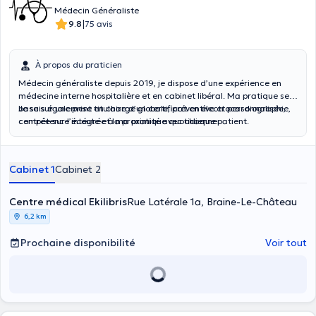
Médecin Généraliste
|
9.8
75 avis
À propos du praticien
Médecin généraliste depuis 2019, je dispose d’une expérience en
médecine interne hospitalière et en cabinet libéral. Ma pratique se
base sur une prise en charge globale, préventive et personnalisée,
Je suis également titulaire d’un certificat en électrocardiographie,
centrée sur l’écoute et la proximité avec chaque patient.
compétence intégrée à ma pratique quotidienne.
Cabinet 1
Cabinet 2
Centre médical Ekilibris
Rue Latérale 1a, Braine-Le-Château
6,2 km
Prochaine disponibilité
Voir tout