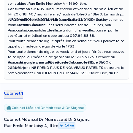
son cabinet
Rue Emile Montoisy 4 - 1460 Ittre
.
Consultation sur RDV:
lundi, mercredi et vendredi de 9h à 12h et de
14h20 à 18h40 /
mardi fermé
/ jeudi de 13h40 à 18h40. Le mardi je
suis remplacée par la Dr Mairesse Claire-Lise, le Dr Ducloy Julien et
INFORMATION IMPORTANTE:
à partir du 01/01/26, toutes
le Dr Lacour Célestin.
consultations non annulées sera indemniser de 15 euros, non
remboursable par la mutuelle.
Pour toutes demandes de visite à domicile, veuillez passer par le
secrétariat médical en appelant au
067.64.88.38
.
Pour toute demande aigue après 18h en semaine : vous pouvez faire
appel au médecin de garde via le
1733
.
Pour toute demande aigue les week-end et jours fériés : vous pouvez
faire appel au médecin de garde via le
1733
ou vous rendre au
poste de garde situé à l'Hôpital de Tubize
Pour toute urgence vitale, veuillez composer le
ouvert de 8h00 à
112
.
20h00.
Le Dr Skrjanc
NE PREND PLUS DE NOUVEAUX PATIENTS
et assure le
remplacement UNIQUEMENT du Dr MAIRESSE Claire-Lise, du Dr
DUCLOY Julien et du Dr LACOUR Célestin. Merci de votre
compréhension
Cabinet 1
Cabinet Médical Dr Mairesse & Dr Skrjanc
Cabinet Médical Dr Mairesse & Dr Skrjanc
Rue Emile Montoisy 4, Ittre
6,6 km