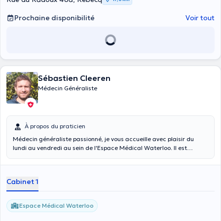
Prochaine disponibilité
Voir tout
Sébastien Cleeren
Médecin Généraliste
À propos du praticien
Médecin généraliste passionné, je vous accueille avec plaisir du
lundi au vendredi au sein de l'Espace Médical Waterloo. Il est
important qu’une consultation chez son médecin traitant se déroule
dans une atmosphère de respect mutuel ainsi qu’un sentiment de
confiance (notamment garanti par le secret médical). Un médecin
Cabinet 1
généraliste est capable de soigner 95% des plaintes des patients
mais n’hésitera pas, si besoin, à vous référer chez un spécialiste
(cardiologue, pédiatre,…) tout en continuant à être votre personne
Espace Médical Waterloo
de référence en matière de santé. La plupart du temps, on se rend
chez son médecin de famille parce qu’on est malade et qu’on