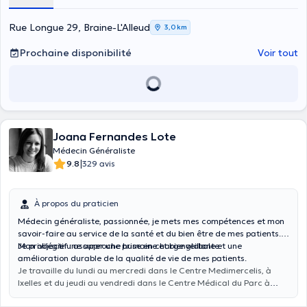
Rue Longue 29, Braine-L'Alleud
3,0 km
Prochaine disponibilité
Voir tout
Joana Fernandes Lote
Médecin Généraliste
|
9.8
329 avis
À propos du praticien
Médecin généraliste, passionnée, je mets mes compétences et mon
savoir-faire au service de la santé et du bien être de mes patients.
Je privilégie une approche humaine et bienveillante.
Mon objectif : assurer une prise en charge globale et une
amélioration durable de la qualité de vie de mes patients.
Je travaille du lundi au mercredi dans le Centre Medimercelis, à
Ixelles et du jeudi au vendredi dans le Centre Médical du Parc à
Braine l'Alleud.