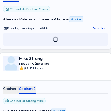
Cabinet du Docteur Meeus
Allée des Mélèzes 2, Braine-Le-Château
6,4 km
Prochaine disponibilité
Voir tout
Mike Strang
Médecin Généraliste
|
9.8
1399 avis
Cabinet 1
Cabinet 2
Cabinet Dr Strang Mike
Rue du Radoux 48a, Rebecq
17,6 km