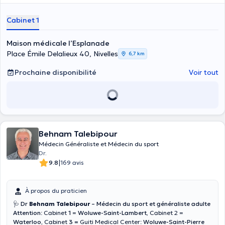
Cabinet 1
Maison médicale l’Esplanade
Place Émile Delalieux 40, Nivelles
6,7 km
Prochaine disponibilité
Voir tout
Behnam Talebipour
Médecin Généraliste et Médecin du sport
Dr.
|
9.8
169 avis
À propos du praticien
🩺 Dr
Behnam Talebipour
– Médecin du sport et généraliste adulte
Attention
:
Cabinet
1
=
Woluwe-Saint-Lambert
,
Cabinet 2
=
Waterloo,
Cabinet
3 =
Guiti Medical Center:
Woluwe-Saint-Pierre