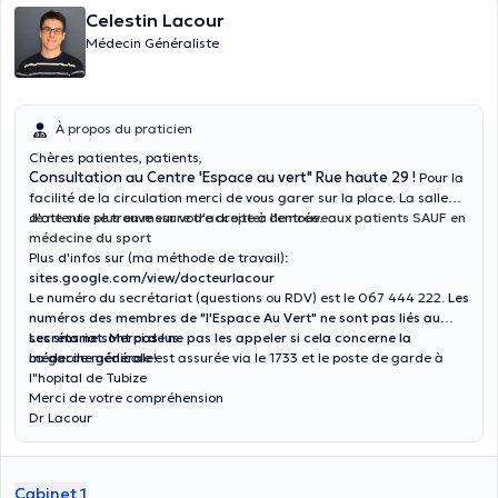
Celestin Lacour
Médecin Généraliste
À propos du praticien
Chères patientes, patients,
Consultation au Centre 'Espace au vert" Rue haute 29 !
Pour la
facilité de la circulation merci de vous garer sur la place. La salle
d'attente se trouve sur votre droite à l'entrée.
Je ne suis plus en mesure d'accepter de nouveaux patients SAUF en
médecine du sport
Plus d'infos sur (ma méthode de travail):
sites.google.com/view/docteurlacour
Le numéro du secrétariat (questions ou RDV) est le 067 444 222.
Les
numéros des membres de "l'Espace Au Vert" ne sont pas liés au
secrétariat. Merci de ne pas les appeler si cela concerne la
Les sms ne sont pas lus.
médecine générale!
La garde médicale est assurée via le 1733 et le poste de garde à
l"hopital de Tubize
Merci de votre compréhension
Dr Lacour
Cabinet 1