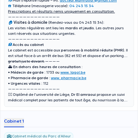
📥
Mail (réponse rapide ~1H):
docteur.elamraoui @gmail.com
☎️
Téléphone (messagerie vocale):
04 243 15 34
Prescriptions et résultats remis uniquement en consultation.
——————————————
🏠
Visites à domicile
(
Rendez-vous au 04 243 15 34
):
Les visites régulières ont lieu les
mardis
et
jeudis
. Les autres jours
sont réservés aux situations urgentes.
——————————————
🏥
Accès au cabinet
Le cabinet est accessible aux
personnes à mobilité réduite (PMR)
.
Il
est situé face à un arrêt de bus (82 et 55) et dispose d’un parking
gratuit juste devant.
——————————————
🚑 En dehors des heures de consultation :
•
Médecin de garde
: 1733 ou
www. lagol.be
•
Pharmacie
de garde
:
www. pharmacie.be
•
Urgences vitales
: 112
——————————————
👨‍⚕️ Diplômé de l’université de Liège,
Dr El amraoui
propose un suivi
médical complet pour les patients de tout âge, du nourrisson à la
personne âgée en
consultation au cabinet.
Cabinet 1
Cabinet médical du Parc d’Alleur