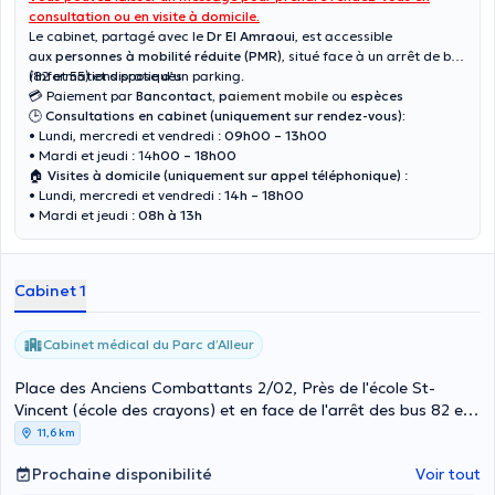
consultation ou en visite à domicile.
Le cabinet, partagé avec le
Dr El Amraoui
, est accessible
aux
personnes à mobilité réduite (PMR)
, situé face à un arrêt de bus
(82 et 55) et dispose d’un parking.
ℹ️ Informations pratiques
💳 Paiement par
Bancontact, p
aiement mobile
ou
espèces
🕒
Consultations en cabinet
(uniquement sur rendez-vous):
• Lundi, mercredi et vendredi :
09h00 – 13h00
• Mardi et jeudi : 14
h00 – 18h00
🏠
Visites à domicile (uniquement sur appel téléphonique)
:
• Lundi, mercredi et vendredi :
14h – 18h00
• Mardi et jeudi :
08h à 13h
Cabinet 1
Cabinet médical du Parc d’Alleur
Place des Anciens Combattants 2/02, Près de l'école St-
Vincent (école des crayons) et en face de l'arrêt des bus 82 et
55, Ans
11,6 km
Prochaine disponibilité
Voir tout