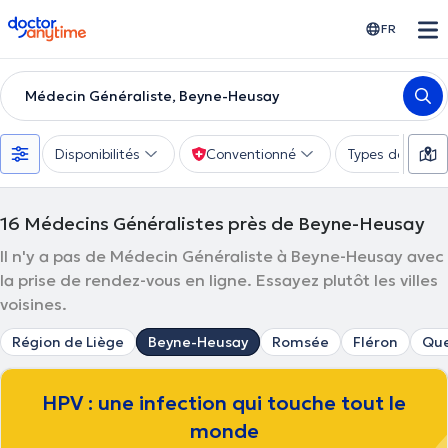
doctoranytime
FR
Médecin Généraliste, Beyne-Heusay
Disponibilités
Conventionné
Types de consu
16
Médecins Généralistes près de Beyne-Heusay
Il n'y a pas de Médecin Généraliste à Beyne-Heusay avec
la prise de rendez-vous en ligne. Essayez plutôt les villes
voisines.
Région de Liège
Beyne-Heusay
Romsée
Fléron
Que
HPV : une infection qui touche tout le
monde