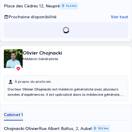
Place des Cèdres 12, Neupré
14,4 km
Prochaine disponibilité
Voir tout
Olivier Chojnacki
Médecin Généraliste
À propos du praticien
Docteur
Olivier Chojnacki
est médecin généraliste avec plusieurs
années d'expériences. Il est spécialisé dans la médecine générale, la
médecine petite enfance, la chirurgie (Plaie, attelle plâtrée...),
l'électrocardiographie lors de dépistage ou de problème médical. Il
a été diplômé en médecine générale en 1995 à l'université de Liège.
Cabinet 1
Le docteur Chojnacki est maintenant installé à Aubel depuis 1996. Il
se fera un plaisir de vous accueillir dans son cabinet situé Rue Albert
Baltus. N'hésitez pas et prenez rendez vous dès maintenant ! . Il faut
Chojnacki Olivier
Rue Albert Baltus, 2, Aubel
16,5 km
téléphoner pour les visites à domicile .