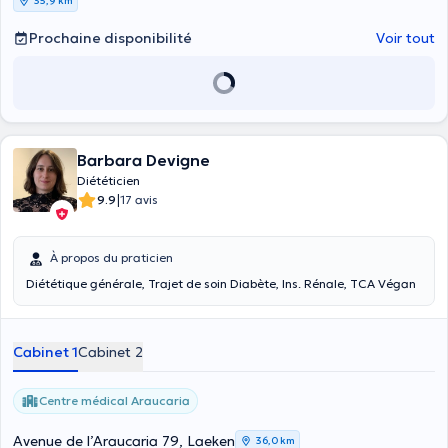
35,9 km
processus. Nous travaillerons ensemble pour obtenir un résultat
optimal. Le but n'étant pas de vous infliger un régime strict mais
Prochaine disponibilité
Voir tout
plutôt une adaptation progressive de votre alimentation et de votre
mode de vie. L'objectif est que vous arriviez à gérer vous-même une
alimentation saine et adaptée à votre corps et à vos besoins et ceci
pour toute une vie.
Barbara Devigne
Diététicien
|
9.9
17 avis
À propos du praticien
Diététique générale, Trajet de soin Diabète, Ins. Rénale, TCA Végan
Cabinet 1
Cabinet 2
Centre médical Araucaria
Avenue de l’Araucaria 79, Laeken
36,0 km