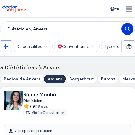
doctoranytime
FR
Diététicien, Anvers
Disponibilités
Conventionné
Types de consu
3
Diététiciens à Anvers
Région de Anvers
Anvers
Borgerhout
Burcht
Merk
Sanne Mouha
Diététicien
|
9.9
18 avis
Vidéo Consultation
À propos du praticien