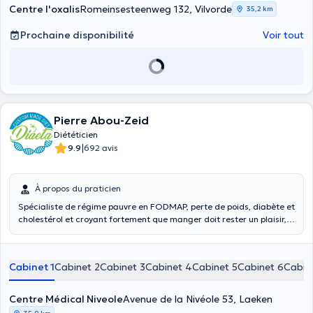
Centre l'oxalis
Romeinsesteenweg 132, Vilvorde
35,2 km
Prochaine disponibilité
Voir tout
Pierre Abou-Zeid
Diététicien
|
9.9
692 avis
À propos du praticien
Spécialiste de régime pauvre en FODMAP, perte de poids, diabète et
cholestérol et croyant fortement que manger doit rester un plaisir,
je ne suis pas adepte des régimes restrictifs. Contrairement à ce
que beaucoup pensent, un régime restrictif n’est pas la solution pour
perdre du poids, pour diminuer son taux de cholestérol ou pour
Cabinet 1
Cabinet 2
Cabinet 3
Cabinet 4
Cabinet 5
Cabinet 6
Cabin
diminuer sa glycémie en cas de diabète. Ce n’est pas la solution
dans la majorité des maladies. La solution réside dans une
alimentation équilibrée. Prenez soin de votre corps, c’est le seul
Centre Médical Niveole
Avenue de la Nivéole 53, Laeken
endroit où vous devez vivre. Je vous accompagne tout au long du