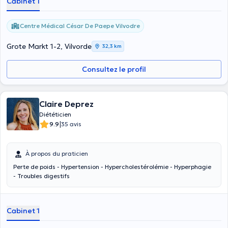
Cabinet 1
Centre Médical César De Paepe Vilvodre
Grote Markt 1-2, Vilvorde
32,3 km
Consultez le profil
Claire Deprez
Diététicien
|
9.9
35 avis
À propos du praticien
Perte de poids - Hypertension - Hypercholestérolémie - Hyperphagie
- Troubles digestifs
Cabinet 1