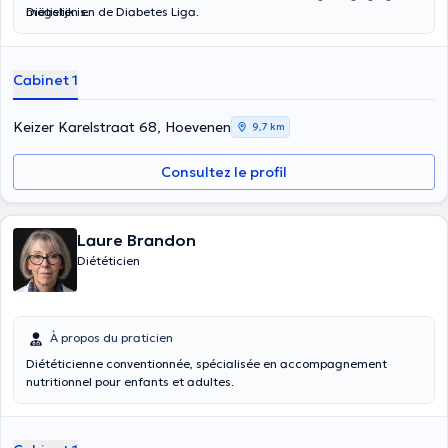
mogelijk is.
Diëtisten en de Diabetes Liga.
Cabinet 1
Keizer Karelstraat 68, Hoevenen
9,7 km
Consultez le profil
Laure Brandon
Diététicien
À propos du praticien
Diététicienne conventionnée, spécialisée en accompagnement
nutritionnel pour enfants et adultes.