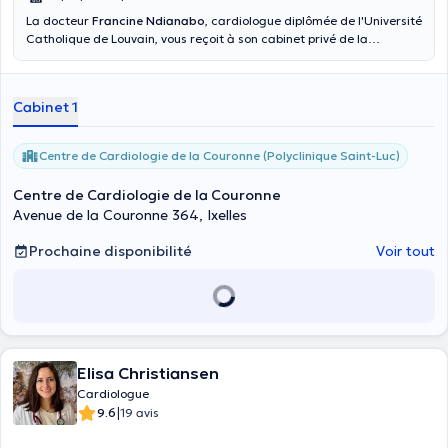
La docteur
Francine Ndianabo
, cardiologue diplômée de l'Université
Catholique de Louvain, vous reçoit à son cabinet privé de la
couronne pour tout type de consultation de cardiologie générale.
Elle réalise des consultations de cardiologie pour les adultes et les
enfants de plus de 7 ans, de la cardiologie préventive et sportive,
Cabinet 1
ainsi qu’une mise au point cardiologique non interventionnelle
complète, à savoir : électrocardiogramme, échographie cardiaque,
test d’effort, contrôle de pacemaker et défibrillateur, holter de
Centre de Cardiologie de la Couronne (Polyclinique Saint-Luc)
rythme et holter tensionnel.
Centre de Cardiologie de la Couronne
Avenue de la Couronne 364, Ixelles
Prochaine disponibilité
Voir tout
Elisa Christiansen
Cardiologue
|
9.6
19 avis