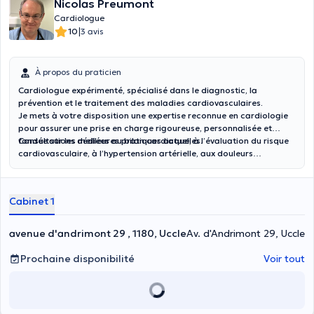
Nicolas Preumont
Cardiologue
|
10
3 avis
À propos du praticien
Cardiologue expérimenté, spécialisé dans le diagnostic, la
prévention et le traitement des maladies cardiovasculaires.
Je mets à votre disposition une expertise reconnue en cardiologie
pour assurer une prise en charge rigoureuse, personnalisée et
fondée sur les meilleures pratiques actuelles.
Consultations dédiées au bilan cardiaque, à l’évaluation du risque
cardiovasculaire, à l’hypertension artérielle, aux douleurs
thoraciques, aux palpitations et au suivi cardiologique à long
terme. Mon objectif est de vous accompagner avec compétence,
disponibilité et confiance dans la préservation de votre santé
Cabinet 1
cardiovasculaire.
avenue d'andrimont 29 , 1180, Uccle
Av. d'Andrimont 29, Uccle
Prochaine disponibilité
Voir tout