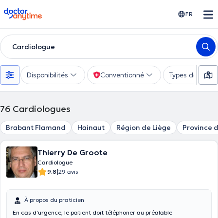
doctoranytime
FR
Cardiologue
Disponibilités
Conventionné
Types de consu
76
Cardiologues
Brabant Flamand
Hainaut
Région de Liège
Province 
Thierry De Groote
Cardiologue
|
9.8
29 avis
À propos du praticien
En cas d'urgence, le patient doit téléphoner au préalable