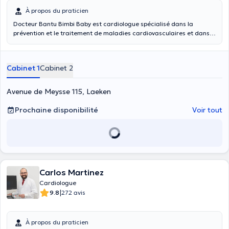
À propos du praticien
Docteur Bantu Bimbi Baby est cardiologue spécialisé dans la
prévention et le traitement de maladies cardiovasculaires et dans
l'évaluation cardiovasculaire du sportif. Il est cardiologue accrédité
au Brussels Brabant Heart Center et Chirec Site Sainte Anne Saint
Remi, à Bruxelles. Il vous accueille dans son cabinet à Neder-Over-
Cabinet 1
Cabinet 2
Heembeek qui dispose d'un équipement ultra-moderne à la pointe
de la technologie se permettant de pouvoir réaliser des meilleurs
diagnostics et de vous conseiller les meilleurs traitements possibles.
Avenue de Meysse 115, Laeken
Docteur
Jean-Marc Bantu Bimbi Baby
a obtenu le diplôme en
médecine et chirurgie des accouchements à l'ULB. Il dispose aussi
Prochaine disponibilité
Voir tout
d'une spécialisation en cardiologie générale et sportive. Il a
également obtenu un diplôme interuniversitaire en
échocardiographie à l'université de Paris 12 - UPEC.
Carlos Martinez
Cardiologue
|
9.8
272 avis
À propos du praticien