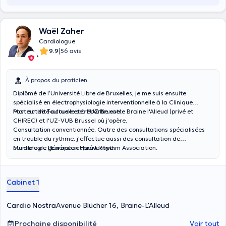
Waël Zaher
Cardiologue
|
9.9
56 avis
À propos du praticien
Diplômé de l’Université Libre de Bruxelles, je me suis ensuite
spécialisé en électrophysiologie interventionnelle à la Clinique
Pasteur de Toulouse et à l'UZ Brussel.
Mon activité actuelle se répartie entre Braine l'Alleud (privé et
CHIREC) et l'UZ-VUB Brussel où j'opère.
Consultation conventionnée. Outre des consultations spécialisées
en trouble du rythme, j'effectue aussi des consultation de
cardiologie générale et préventive.
Membre de l'European Heart Rhythm Association.
Cabinet 1
Cardio Nostra
Avenue Blücher 16, Braine-L'Alleud
Prochaine disponibilité
Voir tout