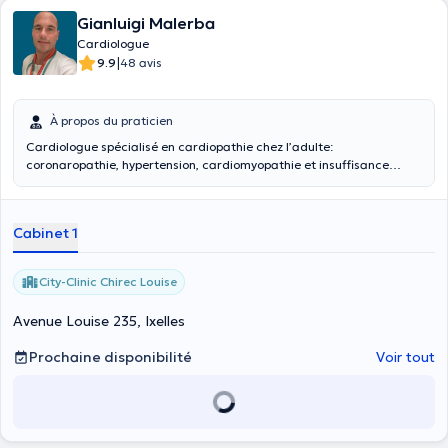
Gianluigi Malerba
Cardiologue
|
9.9
48 avis
À propos du praticien
Cardiologue spécialisé en cardiopathie chez l’adulte:
coronaropathie, hypertension, cardiomyopathie et insuffisance
cardiaque chronique et aiguë, arythmies, valvulopathie. Expert
certifié dans le domaine de l’insuffisance cardiaque aiguë et les
soins cardiaques intensifs (Master de deuxième niveau, Université
Cabinet 1
de Florence)
City-Clinic Chirec Louise
Avenue Louise 235, Ixelles
Prochaine disponibilité
Voir tout