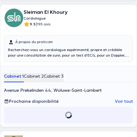
Sleiman El Khoury
Cardiologue
|
9.3
195 avis
À propos du praticien
Recherchez-vous un cardiologue expérimenté, propre et crédible
pour une consultation de suivi, pour un test d’ECG, pour un Doppler,
pour une insuffisance cardiaque ou pour une échographie
cardiaque ? Souffrez-vous d’une pathologie cardiaque, d’un
problème de pacemaker ou d’une hypotension/hypertension que
Cabinet 1
Cabinet 2
Cabinet 3
vous vouliez soigner ? Songez-vous à réaliser un test de fatigue ?
Consultez le docteur
Sleiman El Khoury
. Cardiologue diplômé en
médecine interne et en cardiologie rythmologie de l’Université
Avenue Prekelinden 44, Woluwe-Saint-Lambert
Catholique du Louvain, il exerce au Centre médical et paramédical
Saint-Henri à Woluwe-Saint-Lambert. Ponctuel, il s’exprime
Prochaine disponibilité
Voir tout
couramment en français, en anglais et en arabe. Le Docteur El
Khoury consulte également à l'adresse suivante : Avenue
Prekelinden 44 1200 Woluwe-Saint-Lambert Pour y prendre rendez-
vous, veuillez le contacter directement sur son numéro de téléphone
au +32 478 28 82 82