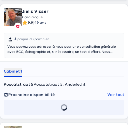
Jielis Visser
Cardiologue
|
9.9
49 avis
À propos du praticien
Vous pouvez vous adresser à nous pour une consultation générale
avec ECG, échographie et, si nécessaire, un test d'effort. Nous
effectuons également des examens Holter de 24 heures , des holters
de pression artérielle de 24 heures et des contrôles des
pacemakers.
Cabinet 1
Poxcatstraat 5
Poxcatstraat 5, Anderlecht
Prochaine disponibilité
Voir tout