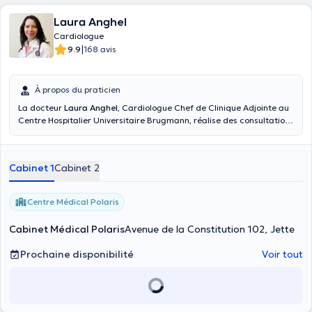
Laura Anghel
Cardiologue
|
9.9
168 avis
À propos du praticien
La docteur
Laura Anghel
, Cardiologue Chef de Clinique Adjointe au
Centre Hospitalier Universitaire Brugmann, réalise des consultations
de cardiologie générale pour les adultes à partir de 16 ans. Elle est
spécialisée en échocardiographie, en hypertension de grossesse,
hypertension artérielle du sujet jeune et également en cardiopathies
Cabinet 1
Cabinet 2
congénitales de l'adulte.
Centre Médical Polaris
Cabinet Médical Polaris
Avenue de la Constitution 102, Jette
Prochaine disponibilité
Voir tout