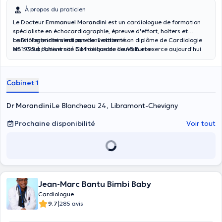
À propos du praticien
Le Docteur
Emmanuel Morandini
est un cardiologue de formation
spécialiste en échocardiographie, épreuve d'effort, holters et
cardiologie interventionnelle. Il obtient son diplôme de Cardiologie
Le Dr Morandini n'est pas conventionné.
en 1995 à l'Université Catholique de Louvain et exerce aujourd'hui
NB : Cout patient non BIM de l ordre de 45 Euros
dans son propre cabinet sur Recogne Libramont. Il est également
cardiologue au CHCA Libramont . En cas d'urgence merci de former
le n° 112.
Cabinet 1
Dr Morandini
Le Blancheau 24, Libramont-Chevigny
Prochaine disponibilité
Voir tout
Jean-Marc Bantu Bimbi Baby
Cardiologue
|
9.7
285 avis