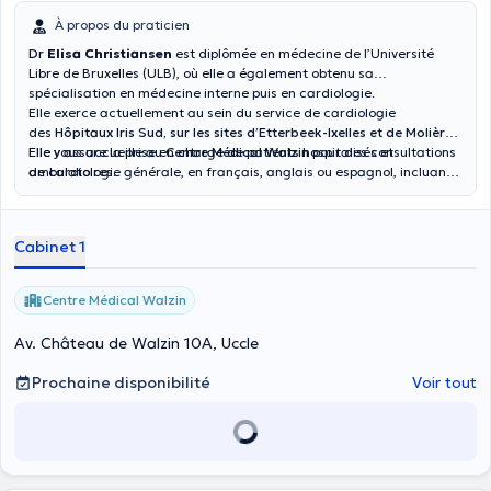
À propos du praticien
Dr
Elisa Christiansen
est diplômée en médecine de l’Université
Libre de Bruxelles (ULB), où elle a également obtenu sa
spécialisation en médecine interne puis en cardiologie.
Elle exerce actuellement au sein du service de cardiologie
des
Hôpitaux Iris Sud, sur les sites d’Etterbeek-Ixelles et de Molière
.
Elle y assure la prise en charge de patients hospitalisés et
Elle vous accueille au
Centre Médical Walzin
pour des consultations
ambulatoires.
de cardiologie générale, en français, anglais ou espagnol, incluant
notamment : la prise en charge de l’hypertension artérielle,
l’insuffisance cardiaque, la maladie coronarienne, les troubles du
rythme cardiaque, les bilans cardiologiques préopératoires, les
Cabinet 1
bilans chez le sportif, la prévention cardiovasculaire.
Centre Médical Walzin
Av. Château de Walzin 10A, Uccle
Prochaine disponibilité
Voir tout