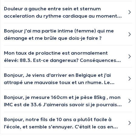
Douleur a gauche entre sein et sternum
acceleration du rythme cardiaque au moment
de la douleur et au repos age 73ans
Bonjour j’ai ma partie intime (femme) qui me
démange et me brûle que dois-je faire ?
Mon taux de prolactine est anormalement
élevé: 88.3. Est-ce dangereux? Conséquences?
Causes?
Bonjour, Je viens d'arriver en Belgique et j'ai
attrapé une mauvaise toux et un rhume. Le
rhume se soigne bien avec les antibiotiques que
j'ai encore d'Allemagne, mais pour la toux, il me
Bonjour, je mesure 160cm et je pèse 85kg , mon
manque le sirop que nous avions en Allemagne,
IMC est de 33.6 J’aimerais savoir si je pourrais
appelé « Paracodine ». Existe-t-il un produit
mettre le ballon gastrique et combien cela
similaire en Belgique ? C'était le meilleur
pourrait me coûter et si je serai remboursé une
Bonjour, notre fils de 10 ans a plutôt facile à
médicament contre la toux !
grande partie de ma mutuelle solidaris
l'école, et semble s'ennuyer. C'était le cas en
1ère/2ème primaire, et cette année (5ème). Il a