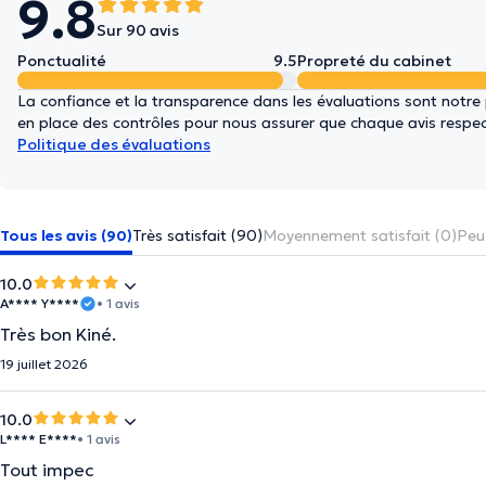
9.8
Sur 90 avis
Ponctualité
9.5
Propreté du cabinet
La confiance et la transparence dans les évaluations sont notre
en place des contrôles pour nous assurer que chaque avis respect
Politique des évaluations
Tous les avis (90)
Très satisfait (90)
Moyennement satisfait (0)
Peu 
10.0
A**** Y****
• 1 avis
Très bon Kiné.
19 juillet 2026
10.0
L**** E****
• 1 avis
Tout impec