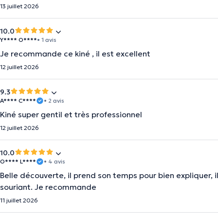
13 juillet 2026
10.0
Y**** O****
• 1 avis
Je recommande ce kiné , il est excellent
12 juillet 2026
9.3
A**** C****
• 2 avis
Kiné super gentil et très professionnel
12 juillet 2026
10.0
O**** L****
• 4 avis
Belle découverte, il prend son temps pour bien expliquer, il
souriant. Je recommande
11 juillet 2026