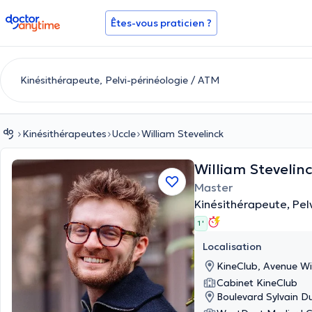
doctoranytime
Êtes-vous praticien ?
Kinésithérapeutes
Uccle
William Stevelinck
William Stevelin
Master
Kinésithérapeute, Pel
1 '
Localisation
KineClub, Avenue Win
Cabinet KineClub
Boulevard Sylvain D