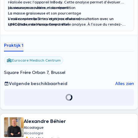
réalisée avec l’appareil
InBody
. Cette analyse permet d’évaluer
plusieurs paramètres, notamment :
La masse musculaire
et sa répartition
La masse graisseuse
et son pourcentage
L’eau corporelle
Veuillez noter qu’il ne s’agit
(intra et extracellulaire)
pas d’une consultation avec un
L’IMC (Indice de Masse Corporelle)
spécialiste
, mais uniquement d’une analyse. À l’issue du rendez-
Le métabolisme de base
vous, vous recevrez un
rapport détaillé
que vous pourrez
L’indice de graisse viscérale
transmettre à votre médecin traitant pour toute interprétation ou
suivi complémentaire.
Praktijk 1
Eurocare Medisch Centrum
Square Frère Orban 7, Brussel
Volgende beschikbaarheid
Alles zien
Alexandre Béhier
Alcoologue
Alcoologie