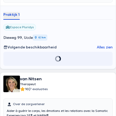
Praktijk 1
Espace Pluridys
Dieweg 99, Uccle
6,1 km
Volgende beschikbaarheid
Alles zien
van Nitsen
Therapeut
|
10
7 evaluaties
Over de zorgverlener
Aider à guérir le corps, les émotions et les relations avec la Somatic
Experiencing SE® et NARM®.