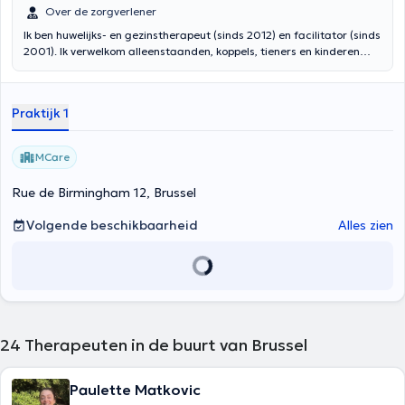
Over de zorgverlener
Ik ben huwelijks- en gezinstherapeut (sinds 2012) en facilitator (sinds
2001). Ik verwelkom alleenstaanden, koppels, tieners en kinderen
voor counseling. Ik begeleid mensen in hun verzoeken in het hier en
nu met vriendelijkheid en empathie.
Praktijk 1
MCare
Rue de Birmingham 12, Brussel
Volgende beschikbaarheid
Alles zien
24
Therapeuten in de buurt van Brussel
Paulette Matkovic