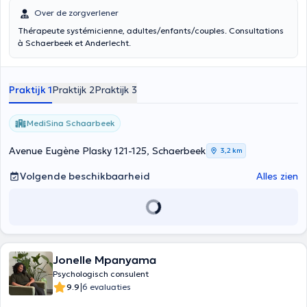
Over de zorgverlener
Thérapeute systémicienne, adultes/enfants/couples. Consultations
à Schaerbeek et Anderlecht.
Praktijk 1
Praktijk 2
Praktijk 3
MediSina Schaarbeek
Avenue Eugène Plasky 121-125, Schaerbeek
3,2 km
Volgende beschikbaarheid
Alles zien
Jonelle Mpanyama
Psychologisch consulent
|
9.9
6 evaluaties