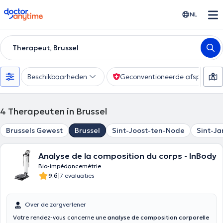
doctoranytime
NL
Therapeut, Brussel
Beschikbaarheden
Geconventioneerde afspraak
4
Therapeuten in Brussel
Brussels Gewest
Brussel
Sint-Joost-ten-Node
Sint-J
Analyse de la composition du corps - InBody
Bio-impédancemétrie
|
9.6
7 evaluaties
Over de zorgverlener
Votre rendez-vous concerne une
analyse de composition corporelle