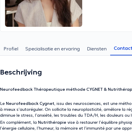
Contac
Profiel
Specialisatie en ervaring
Diensten
Beschrijving
Neurofeedback Thérapeutique méthode CYGNET & Nutrithérap
Le
Neurofeedback Cygnet
, issu des neurosciences, est une méthod
à mieux s’autoréguler. On sollicite la neuroplasticité, améliore la r
diminue le stress, l’anxiété, les troubles du TDA/H, les douleurs ou
En complément, la
Nutrithérapie
vise à restaurer l’équilibre phys
l’énergie cellulaire, l’humeur, la mémoire et l’immunité par une app