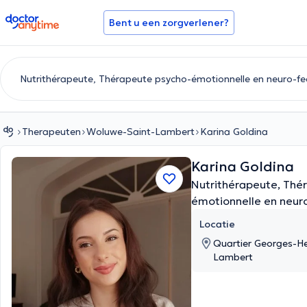
doctoranytime
Bent u een zorgverlener?
Therapeuten
Woluwe-Saint-Lambert
Karina Goldina
Karina Goldina
Nutrithérapeute, Thé
émotionnelle en neur
Locatie
Quartier Georges-He
Lambert