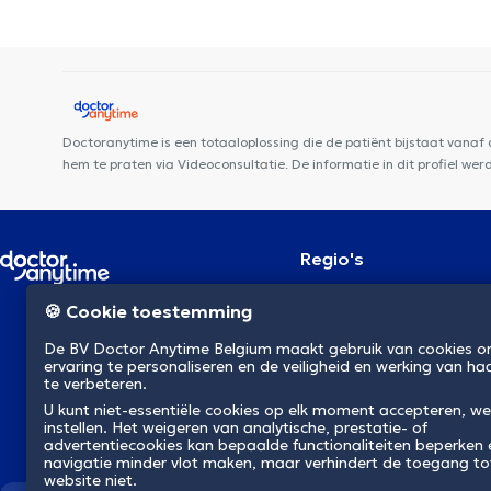
Thérapie Corporelle Mai 68
Whitlock Medical Center
Medisch
Schaerbeek
Guiti Medical Center
Groupe Médical du Cinquant
Doctoranytime is een totaaloplossing die de patiënt bijstaat vanaf
hem te praten via Videoconsultatie. De informatie in dit profiel we
Regio's
Brussel
NL
🍪 Cookie toestemming
Antwerpen
Gent
De BV Doctor Anytime Belgium maakt gebruik van cookies 
Charleroi
ervaring te personaliseren en de veiligheid en werking van ha
Luik
te verbeteren.
Brugge
U kunt niet-essentiële cookies op elk moment accepteren, we
Namen
instellen. Het weigeren van analytische, prestatie- of
Leuven
advertentiecookies kan bepaalde functionaliteiten beperken
Mons
navigatie minder vlot maken, maar verhindert de toegang to
Aalst
website niet.