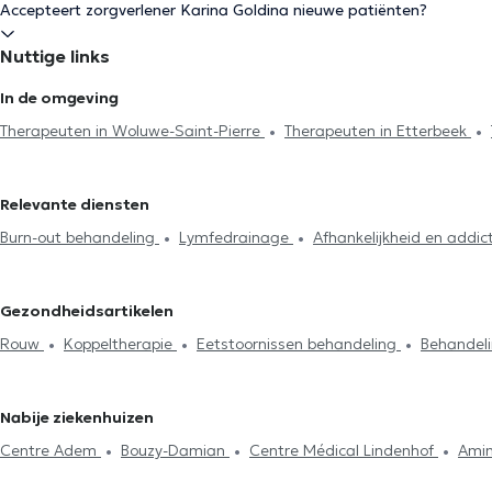
Accepteert zorgverlener Karina Goldina nieuwe patiënten?
Nuttige links
In de omgeving
Therapeuten in Woluwe-Saint-Pierre
Therapeuten in Etterbeek
Therapeuten in Brussel
Therapeuten in Oudergem
Therapeuten
Therapeuten in Sint-Gillis
Therapeuten in Uccle
Therapeuten in
Relevante diensten
Overijse
Therapeuten in Linkebeek
Therapeuten in Sint-Genes
Burn-out behandeling
Lymfedrainage
Afhankelijkheid en addic
Therapeuten in Eigenbrakel
Therapeuten in Wavre
Therapeut
Koppeltherapie
Voetreflexologie
Gezinstherapie
Stressman
behandeling
Behandeling emotionele stoornissen
Diabetes be
Gezondheidsartikelen
Tabacologie
Energetische behandelingen
Trauma
Borstvoed
Rouw
Koppeltherapie
Eetstoornissen behandeling
Behandel
Stressmanagement
Diabetes behandeling
Nabije ziekenhuizen
Centre Adem
Bouzy-Damian
Centre Médical Lindenhof
Amim
Granola
Cabinet du Docteur Pléros
Centre Medical Gribaumo