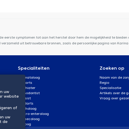
e praktijk 34
Cabinet Montgomery
Uperform
enaire
Ostéo & Co
Cabinet Louis t'Serstevens
 de eerste symptomen tot aan het herstel door hem de mogelijkheid te bieden d
rd verzameld uit betrouwbare bronnen, zoals de persoonlijke pagina van Karin
Specialiteiten
Zoeken op
Dermatoloog
Naam van de zor
Oogarts
Regio
Psychiater
Specialisatie
om uw
Orthodontist
Artikels over de 
ar website
Kinesist
Vraag over gezo
Tandarts
igeren of
Psycholoog
Gastro-enteroloog
 en uw
Gynaecoloog
t de
Uroloog