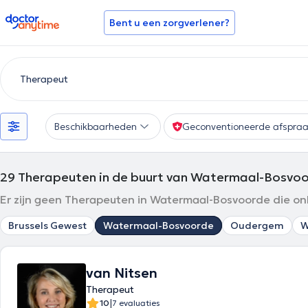
doctoranytime
Bent u een zorgverlener?
Beschikbaarheden
Geconventioneerde afspra
29
Therapeuten in de buurt van Watermaal-Bosvo
Er zijn geen Therapeuten in Watermaal-Bosvoorde die on
Brussels Gewest
Watermaal-Bosvoorde
Oudergem
W
van Nitsen
Therapeut
|
10
7 evaluaties