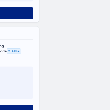
ing
Rode
4,8 km