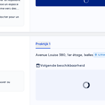
Alles zien
pose un espace
hme vers des
tacter pour un
Praktijk 1
Avenue Louise 380, 1er étage, Ixelles
4,9 k
Volgende beschikbaarheid
ouver ou