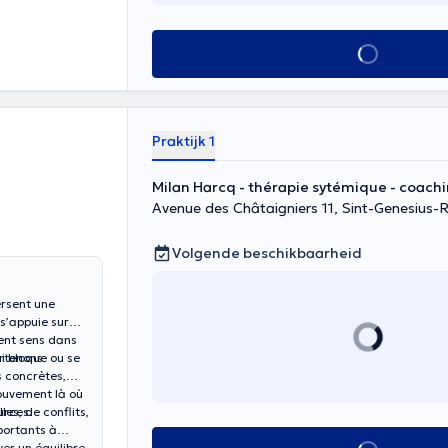
Alles zien
Praktijk 1
Milan Harcq - thérapie sytémique - coach
Avenue des Châtaigniers 11, Sint-Genesius-
Volgende beschikbaarheid
ersent une
s’appuie sur
vent sens dans
artenons
i bloque ou se
s concrètes,
ouvement là où
urces.
es, de conflits,
mportants à
ver un équilibre.