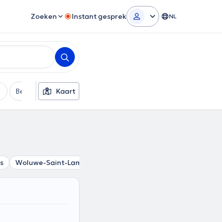
Zoeken
Instant gesprek
NL
Betaalmethode
Kaart
Extra filters
is
Woluwe-Saint-Lambert
Vorst
Sint-Joost-ten-Node