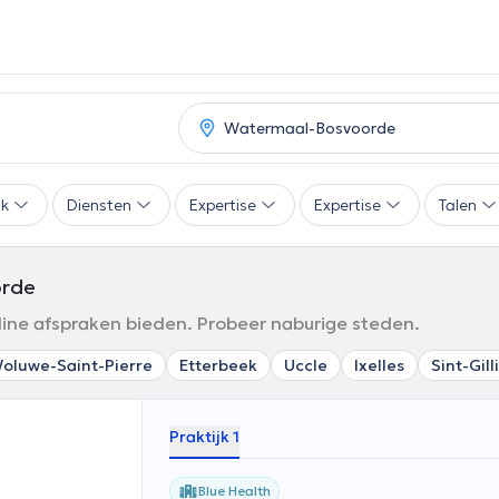
ak
Diensten
Expertise
Expertise
Talen
orde
line afspraken bieden. Probeer naburige steden.
oluwe-Saint-Pierre
Etterbeek
Uccle
Ixelles
Sint-Gill
Praktijk 1
Blue Health