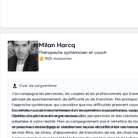
Milan Harcq
Thérapeute systémicien et coach
|
10
5 evaluaties
Over de zorgverlener
J’accompagne les personnes, les couples et les professionnels qui trav
période de questionnement, de difficulté ou de transition. Ma pratique 
l’approche systémique, qui considère que nos difficultés prennent sou
nos relations, notre environnement et les systèmes auxquels nous app
Ensemble, nous prenons le temps de comprendre ce qui se rejoue, ce qu
(famille, couple, travail, organisation…).
répète, afin de faire émerger de nouvelles perspectives et des solution
adaptées à votre réalité. Mon accompagnement vise à remettre du m
la situation semble figée, à clarifier vos enjeux et à renforcer vos resso
Je peux vous accompagner notamment en cas de difficultés relationnell
de mal-être, de stress, d’épuisement, de transitions de vie, de choix i
poser ou lorsque vous ressentez le besoin d’y voir plus clair et de retrou