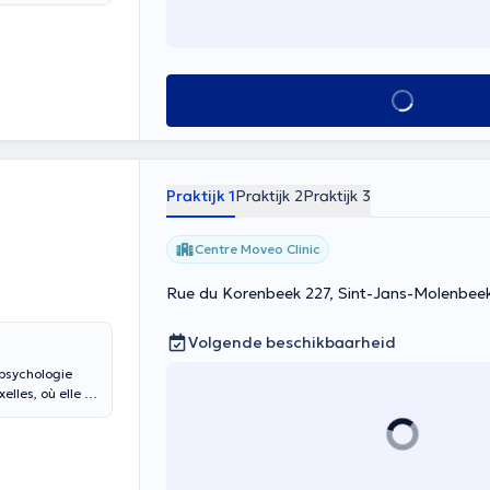
Ensemble, nous
r des actions
che et
Alles zien
Praktijk 1
Praktijk 2
Praktijk 3
Centre Moveo Clinic
Rue du Korenbeek 227, Sint-Jans-Molenbee
Volgende beschikbaarheid
 psychologie
elles, où elle a
e en
de transition
yse du
t propose des