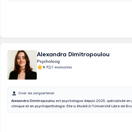
émotions difficiles, plutôt que de chercher à les contrôler à tout prix. 
travaillons à clarifier ce qui compte vraiment pour vous et à développe
concrètes en accord avec vos valeurs, afin de construire une vie plus ri
épanouissante.
Alexandra Dimitropoulou
Psycholoog
|
9.7
27 evaluaties
Over de zorgverlener
Alexandra Dimitropoulou
est psychologue depuis 2023, spécialisée en
clinique et en psychopathologie. Elle a étudié à l'Université Libre de Brux
obtenu son master en psychologie clinique. Elle est par ailleurs certifié
victimologie et en psychotraumatologie ainsi qu’en psychiatrie en âge 
(16-23 ans). Soucieuse du bien-être et passionnée par l’étude et l’anal
comportement humain, elle part du vécu singulier de chaque patient e