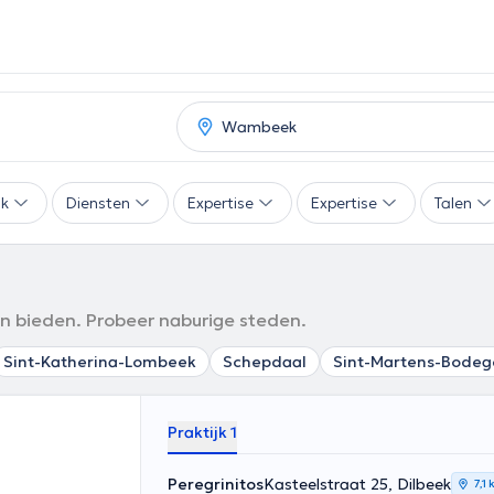
ak
Diensten
Expertise
Expertise
Talen
en bieden. Probeer naburige steden.
Sint-Katherina-Lombeek
Schepdaal
Sint-Martens-Bode
Praktijk 1
Peregrinitos
Kasteelstraat 25, Dilbeek
7,1