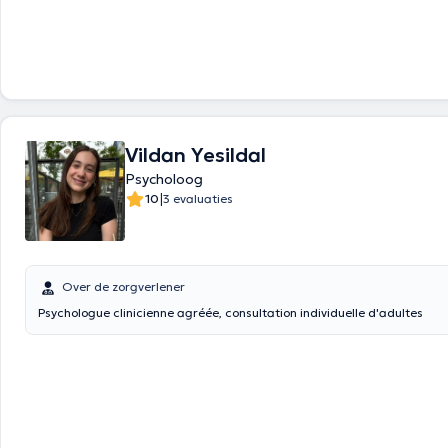
consultations psychologiques individuelles pour adultes dans le cadre d
charge du burnout, des troubles de l’humeur (trouble dépressif), troubl
trouble de stress post-traumatique. Les consultations psychologiques 
également être organisées par visioconférence sur demande.
Vildan Yesildal
Psycholoog
|
10
3 evaluaties
Over de zorgverlener
Psychologue clinicienne agréée, consultation individuelle d'adultes