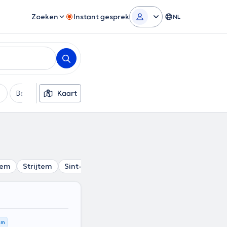
Zoeken
Instant gesprek
NL
Betaalmethode
Kaart
Extra filters
gem
Strijtem
Sint-Martens-Lennik
Sint-Kwintens-Lennik
 km