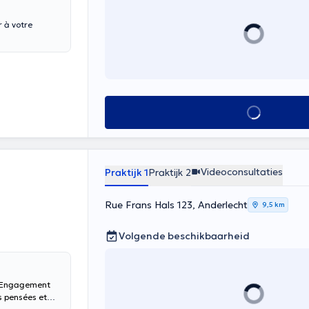
r à votre
Alles zien
Videoconsultaties
Praktijk 1
Praktijk 2
Rue Frans Hals 123, Anderlecht
9,5 km
Volgende beschikbaarheid
 d’Engagement
s pensées et