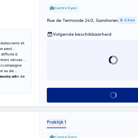
Centre Dyaz
Rue de Termonde 240, Ganshoren
9,9 km
Volgende beschikbaarheid
adolescents et
un peut
ifficile à
ations vécues
j’accompagne
ue ou de
ons de vie.
soins, afin de
Alles zien
Praktijk 1
Centre Dyaz