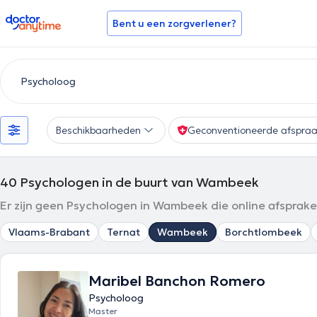
doctoranytime
Bent u een zorgverlener?
Beschikbaarheden
Geconventioneerde afspra
40
Psychologen in de buurt van Wambeek
Er zijn geen Psychologen in Wambeek die online afsprak
Vlaams-Brabant
Ternat
Wambeek
Borchtlombeek
Maribel Banchon Romero
Psycholoog
Master