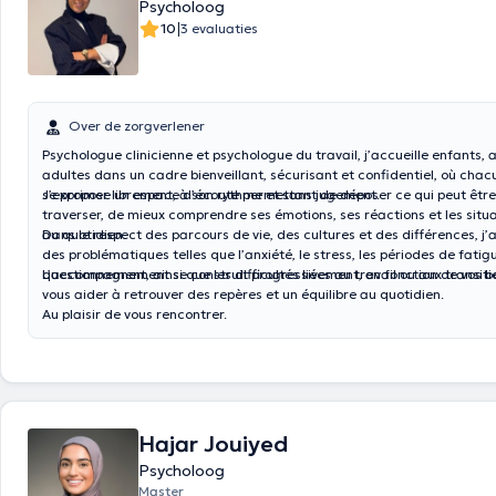
Psycholoog
|
10
3 evaluaties
Over de zorgverlener
Psychologue clinicienne et psychologue du travail, j’accueille enfants, 
adultes dans un cadre bienveillant, sécurisant et confidentiel, où chac
s’exprimer librement, à son rythme et sans jugement.
Je propose un espace d’écoute permettant de déposer ce qui peut être d
traverser, de mieux comprendre ses émotions, ses réactions et les situ
au quotidien.
Dans le respect des parcours de vie, des cultures et des différences, 
des problématiques telles que l’anxiété, le stress, les périodes de fatig
questionnement, ainsi que les difficultés liées au travail ou aux transiti
L’accompagnement se construit progressivement, en fonction de vos be
vous aider à retrouver des repères et un équilibre au quotidien.
Au plaisir de vous rencontrer.
Hajar Jouiyed
Psycholoog
Master