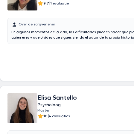
|
9.7
1 evaluatie
Over de zorgverlener
En algunos momentos de la vida, las dificultades pueden hacer que pie
quien eres y que olvides que sigues siendo el autor de tu propia histor
psicóloga clínica, te acompaño a comprender lo que estás viviendo, for
recursos y recuperar las riendas de tu vida, paso a paso.
Elisa Santello
Psycholoog
Master
|
10
4 evaluaties