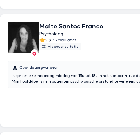
Maite Santos Franco
Psycholoog
|
9.9
35 evaluaties
Videoconsultatie
Over de zorgverlener
Ik spreek elke maandag middag van 13u tot 18u in het kantoor 4, rue d
Mijn hoofddoel is mijn patiënten psychologische bijstand te verlenen, 
en empathisch te luisteren.