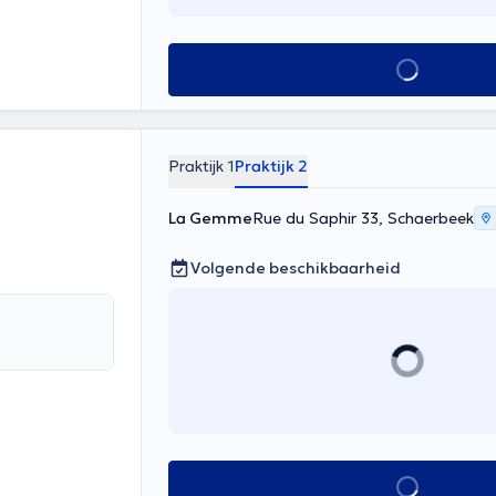
e la prise en
es anxieux et
peuvent
Alles zien
Praktijk 1
Praktijk 2
La Gemme
Rue du Saphir 33, Schaerbeek
Volgende beschikbaarheid
Alles zien