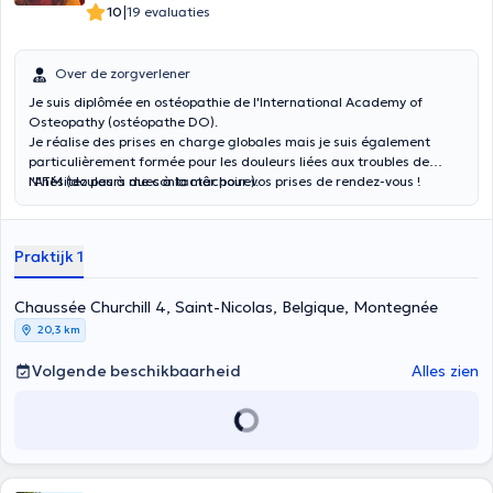
|
10
19 evaluaties
Over de zorgverlener
Je suis diplômée en ostéopathie de l'
International Academy of
Osteopathy
(ostéopathe DO)
.
Je réalise des prises en charge globales mais je suis également
particulièrement formée pour les douleurs liées aux troubles de
l'ATM (douleurs dues à la mâchoire).
N'hésitez pas à me contacter pour vos prises de rendez-vous !
Praktijk 1
Chaussée Churchill 4, Saint-Nicolas, Belgique, Montegnée
20,3 km
Volgende beschikbaarheid
Alles zien