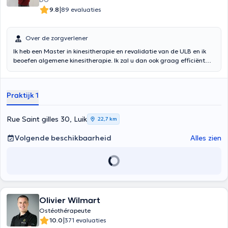
|
9.8
89 evaluaties
Over de zorgverlener
Ik heb een Master in kinesitherapie en revalidatie van de ULB en ik
beoefen algemene kinesitherapie. Ik zal u dan ook graag efficiënt
begeleiden bij uw revalidatie, of het nu gaat om sport, orthopedie,
cardiologie, neurologie, ademhaling of geriatrie. Ik ben zeer
dynamisch en attent, en ik zal de sessies specifiek aan uw behoeften
Praktijk 1
aanpassen, in overeenstemming met de laatste wetenschappelijke
gegevens en natuurlijk ons einddoel. Ik ben in de praktijk aanwezig
op dinsdag en vrijdag van 12 tot 20 uur en op woensdag van 8 tot 12
Rue Saint gilles 30, Luik
22,7 km
uur. Voor huisbezoeken kunt u contact met mij opnemen via mobiele
telefoon of e-mail om een afspraak te maken.
Volgende beschikbaarheid
Alles zien
Olivier Wilmart
Ostéothérapeute
|
10.0
371 evaluaties