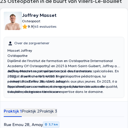
23
Osteopaten in de buurt van Villers-Le-Bouillet
Joffrey Masset
Osteopaat
|
9.9
45 evaluaties
Over de zorgverlener
Masset Joffrey
Ostéopathe
Diplômé de l'Institut de formation en Ostéopathie (International
Academy Of Osteopathy) en 2021 à Mont-Saint-Guibert, Joffrey a
depuis enrichi ses compétences par des formations spécialisées. En
Joffrey Masset
reçoit ses patients à deux adresses :
2022, il a suivi une formation en ostéopathie pédiatrique, lui
- Engis : Rue Richard 1, 4480 Engis
permettant d'offrir des soins adaptés aux plus jeunes. En 2023, il a
- Jehay : Rue Ernou 28, 4540 Jehay
approfondi ses connaissances en manipulation structurelle
Passionné par son métier, il s'engage à fournir des soins de qualité,
tissulaire, élargissant ainsi son expertise dans le domaine.
adaptés aux besoins de chacun.
Praktijk 1
Praktijk 2
Praktijk 3
Rue Ernou 28, Amay
3,7 km