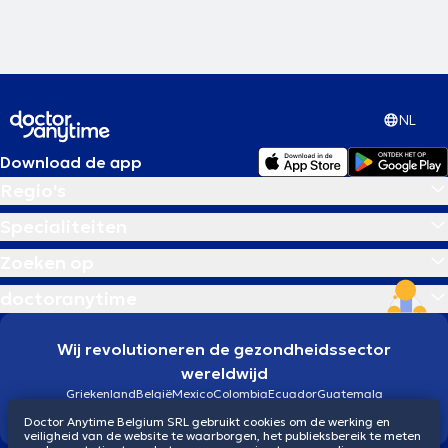
NL
Download de app
Regio's
Specialiteiten
Zoeken op
doctoranytime
Wij revolutioneren de gezondheidssector
wereldwijd
Griekenland
België
Mexico
Colombia
Ecuador
Guatemala
Brazilië
Doctor Anytime Belgium SRL gebruikt cookies om de werking en
veiligheid van de website te waarborgen, het publieksbereik te meten