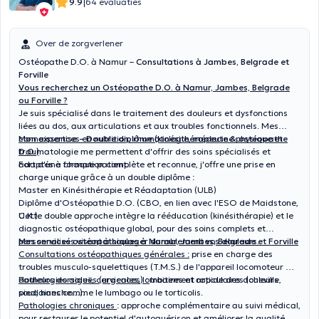
|
9.9
64 evaluaties
Over de zorgverlener
Ostéopathe D.O. à Namur –
Consultations à Jambes, Belgrade et
Forville
Vous recherchez un Ostéopathe D.O. à Namur, Jambes, Belgrade
ou Forville ?
Je suis spécialisé dans le traitement des douleurs et dysfonctions
liées au dos, aux articulations et aux troubles fonctionnels. Mes
connaissances en nutrition, rhumatologie, médecine physique et
Mon expertise – Double diplôme (kinésithérapeute & ostéopathe
traumatologie me permettent d'offrir des soins spécialisés et
D.O.)
adaptés à chaque patient.
Fort d'une formation complète et reconnue, j'offre une prise en
charge unique grâce à un double diplôme :
Master en Kinésithérapie et Réadaptation (ULB)
Diplôme d'Ostéopathie D.O. (CBO, en lien avec l'ESO de Maidstone,
U.K.).
Cette double approche intègre la rééducation (kinésithérapie) et le
diagnostic ostéopathique global, pour des soins complets et
personnalisés visant à soulager durablement vos douleurs.
Mes services ostéopathiques à Namur, Jambes, Belgrade et Forville
Consultations ostéopathiques générales :
prise en charge des
troubles musculo-squelettiques (T.M.S.) de l'appareil locomoteur —
douleurs dorsales, cervicales, lombaires et articulaires (cheville,
Pathologies aiguës (urgences) :
traitement rapide des douleurs
pied, hanche…).
soudaines comme le lumbago ou le torticolis.
Pathologies chroniques
: approche complémentaire au suivi médical,
pour restaurer le potentiel d'autoguérison et améliorer la qualité de