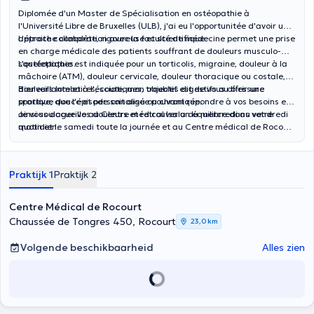
Diplomée d'un Master de Spécialisation en ostéopathie à
l'Université Libre de Bruxelles (ULB), j'ai eu l'opportunitée d'avoir une
approche complète, rigoureuse et scientifique.
L'étroite collaboration avec la faculté de médecine permet une prise
en charge médicale des patients souffrant de douleurs musculo-
squelettiques.
L'ostéopathie est indiquée pour un torticolis, migraine, douleur à la
mâchoire (ATM), douleur cervicale, douleur thoracique ou costale,
douleurs lombaires, sciatiques, troubles digestifs ou blessure
Bienveillante et à l'écoute, mon objectif est de vous offrir une
sportive, que l'épisode soit aigu ou chronique.
pratique douce et personnalisée pouvant répondre à vos besoins et
ainsi soulager vos douleurs et retrouver un équilibre dans votre
Je vous accueille au Centre médical Isala du mercredi au vendredi
quotidien.
matin et le samedi toute la journée et au Centre médical de Rocourt
mardi toute la journée et du mercredi au vendredi après-midi.
Praktijk 1
Praktijk 2
Centre Médical de Rocourt
Chaussée de Tongres 450, Rocourt
23,0 km
Volgende beschikbaarheid
Alles zien