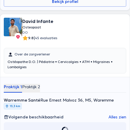
Bekijk profiel
David Infante
Osteopaat
DO
|
9.8
45 evaluaties
Over de zorgverlener
Ostéopathe D.O. | Pédiatrie • Cervicalgies • ATM • Migraines •
Lombalgies
Praktijk 1
Praktijk 2
Warremme Santé
Rue Ernest Malvoz 36, M5, Waremme
13,3 km
Volgende beschikbaarheid
Alles zien