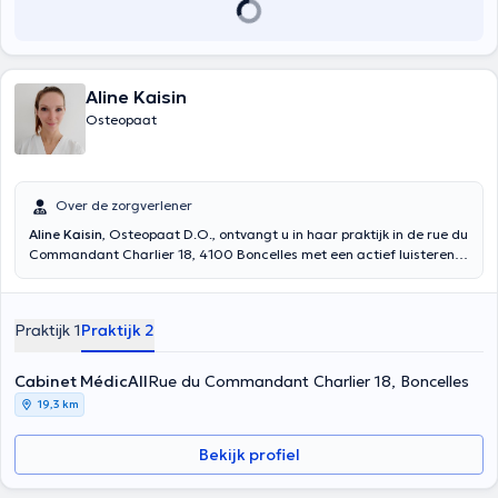
Aline Kaisin
Osteopaat
Over de zorgverlener
Aline Kaisin
, Osteopaat D.O., ontvangt u in haar praktijk in de rue du
Commandant Charlier 18, 4100 Boncelles met een actief luisterend
oor en een volledige follow-up voor elke patiënt. De behandeling is
aangepast voor iedereen. Afgestudeerd aan de ULB in 2018, is
mevrouw Kaisin gespecialiseerd in algemene osteopathie (kinderen,
Praktijk 1
Praktijk 2
volwassenen, ouderen), pediatrische osteopathie en zwangerschap
& post partum.
Cabinet MédicAll
Rue du Commandant Charlier 18, Boncelles
19,3 km
Bekijk profiel