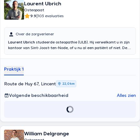
Laurent Ubrich
Osteopaat
|
9.9
103 evaluaties
Over de zorgverlener
Laurent Ubrich
studeerde osteopathie (ULB). Hij verwelkomt u in zijn
kantoor van Sint-Joost-ten-Node, of u nu al een patiënt of niet. De
raadpleging duurt 30 minuten. Inhoud vertaald door google
translate
Praktijk 1
Route de Huy 67, Lincent
22,0 km
Volgende beschikbaarheid
Alles zien
William Delgrange
Osteopaat