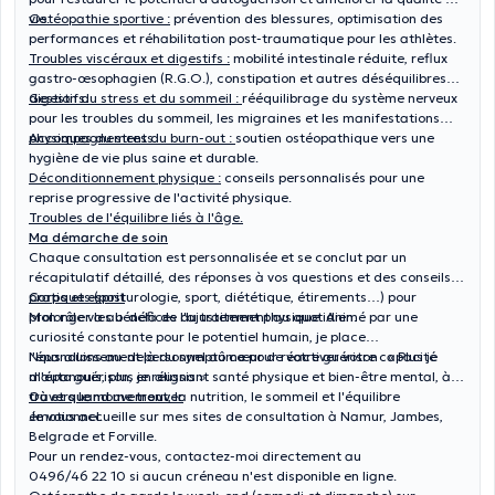
vie.
Ostéopathie sportive :
prévention des blessures, optimisation des
performances et réhabilitation post-traumatique pour les athlètes.
Troubles viscéraux et digestifs :
mobilité intestinale réduite, reflux
gastro-œsophagien (R.G.O.), constipation et autres déséquilibres
digestifs.
Gestion du stress et du sommeil :
rééquilibrage du système nerveux
pour les troubles du sommeil, les migraines et les manifestations
physiques du stress.
Accompagnement du burn-out :
soutien ostéopathique vers une
hygiène de vie plus saine et durable.
Déconditionnement physique :
conseils personnalisés pour une
reprise progressive de l'activité physique.
Troubles de l'équilibre liés à l'âge.
Ma démarche de soin
Chaque consultation est personnalisée et se conclut par un
récapitulatif détaillé, des réponses à vos questions et des conseils
pratiques (posturologie, sport, diététique, étirements…) pour
Corps et esprit
prolonger les bénéfices du traitement au quotidien.
Mon rôle va au-delà de l'ajustement physique. Animé par une
curiosité constante pour le potentiel humain, je place
l'épanouissement personnel au cœur de votre guérison : « Plus je
Nous allons au-delà du symptôme pour réactiver votre capacité
m'épanouis, plus je réussis ».
d'auto guérison, en alignant santé physique et bien-être mental, à
travers le mouvement, la nutrition, le sommeil et l'équilibre
Où et quand me trouver
émotionnel.
Je vous accueille sur mes sites de consultation à Namur, Jambes,
Belgrade et Forville.
Pour un rendez-vous, contactez-moi directement au
0496/46 22 10 si aucun créneau n'est disponible en ligne.