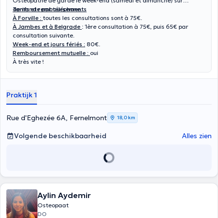
Ostéopathe de garde le week-end (samedi et dimanche) sur
demande par téléphone.
Tarifs et remboursements
À Forville :
toutes les consultations sont à 75€.
À Jambes et à Belgrade
: 1ère consultation à 75€, puis 65€ par
consultation suivante.
Week-end et jours fériés :
80€.
Remboursement mutuelle :
oui
À très vite !
Praktijk 1
Rue d'Eghezée 6A, Fernelmont
18,0 km
Volgende beschikbaarheid
Alles zien
Aylin Aydemir
Osteopaat
DO