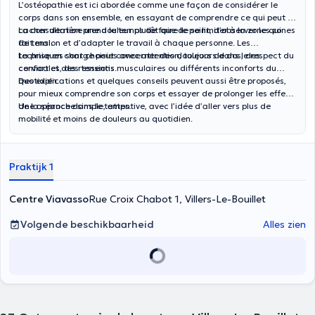
L’ostéopathie est ici abordée comme une façon de considérer le
corps dans son ensemble, en essayant de comprendre ce qui peut se
cacher derrière une douleur plutôt que de se limiter à la zone qui
La consultation prend le temps de faire le point, d’observer les zones
fait mal.
de tension et d’adapter le travail à chaque personne. Les
techniques sont choisies avec attention, toujours dans le respect du
La prise en charge peut concerner des douleurs de dos, des
confort et des ressentis.
cervicales, des tensions musculaires ou différents inconforts du
quotidien.
Des explications et quelques conseils peuvent aussi être proposés,
pour mieux comprendre son corps et essayer de prolonger les effets
de la séance dans le temps.
Une approche simple, attentive, avec l’idée d’aller vers plus de
mobilité et moins de douleurs au quotidien.
Praktijk 1
Centre Viavasso
Rue Croix Chabot 1, Villers-Le-Bouillet
Volgende beschikbaarheid
Alles zien