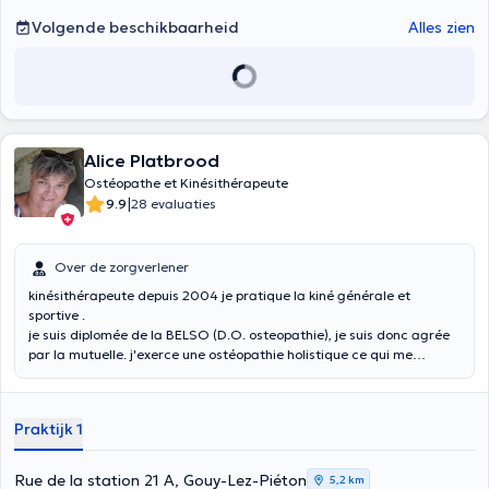
Volgende beschikbaarheid
Alles zien
Alice Platbrood
Ostéopathe et Kinésithérapeute
|
9.9
28 evaluaties
Over de zorgverlener
kinésithérapeute depuis 2004 je pratique la kiné générale et
sportive .
je suis diplomée de la BELSO (D.O. osteopathie), je suis donc agrée
par la mutuelle. j'exerce une ostéopathie holistique ce qui me
permet de réharmoniser le musculo squelettique, viscérale, cranio-
sacré).
Praktijk 1
Rue de la station 21 A, Gouy-Lez-Piéton
5,2 km