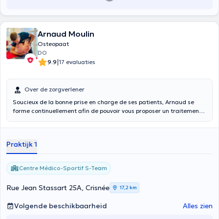
Arnaud Moulin
Osteopaat
DO
|
9.9
17 evaluaties
Over de zorgverlener
Soucieux de la bonne prise en charge de ses patients, Arnaud se
forme continuellement afin de pouvoir vous proposer un traitement
le plus adapté à vos besoins. Il vous accompagnera avec
bienveillance et vous encouragera a être acteur de votre
rééducation.
Praktijk 1
Centre Médico-Sportif S-Team
Rue Jean Stassart 25A, Crisnée
17,2 km
Volgende beschikbaarheid
Alles zien