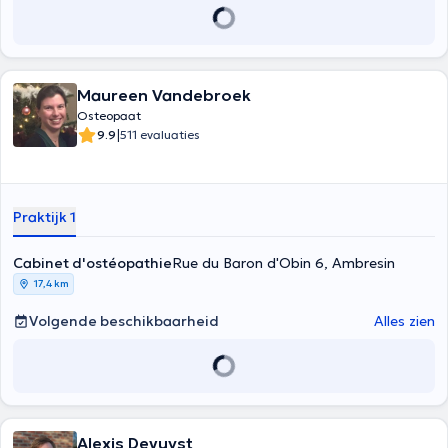
Maureen Vandebroek
Osteopaat
|
9.9
511 evaluaties
Praktijk 1
Cabinet d'ostéopathie
Rue du Baron d'Obin 6, Ambresin
17,4 km
Volgende beschikbaarheid
Alles zien
Alexis Devuyst