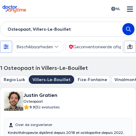
doctoranytime
NL
Osteopaat, Villers-Le-Bouillet
Beschikbaarheden
Geconventioneerde afspraak
1
Osteopaat in Villers-Le-Bouillet
Regio Luik
Villers-Le-Bouillet
Fize-Fontaine
Vinalmon
Justin Gratien
Osteopaat
|
9.9
32 evaluaties
Over de zorgverlener
Kinésithérapeute diplômé depuis 2018 et ostéopathe depuis 2022.