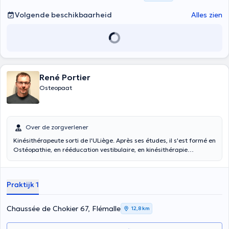
Volgende beschikbaarheid
Alles zien
René Portier
Osteopaat
Over de zorgverlener
Kinésithérapeute sorti de l'ULiège. Après ses études, il s'est formé en
Ostéopathie, en rééducation vestibulaire, en kinésithérapie
respiratoire et en kinésithérapie sportive. Habitant Chokier depuis
toujours, vous l'avez surement déjà aperçu s'engageant dans la vie
du quartier... Il est présent tous les jours au cabinet et il couvre une
Praktijk 1
grande plage horaire. Ses sports de prédilection sont : la
gymnastique, le volley, la course à pied et le ski.
Chaussée de Chokier 67, Flémalle
12,8 km