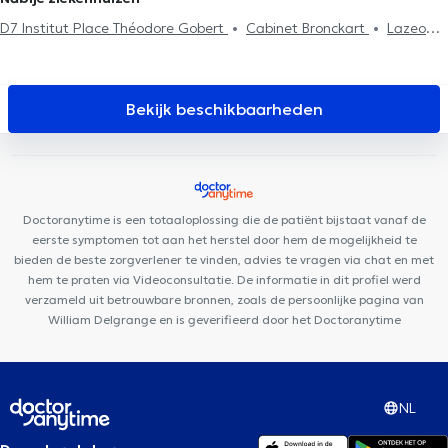
D7 Institut Place Théodore Gobert
Cabinet Bronckart
Lazeo
Liège
Cabinet Dentaire Liège
Centre de diététique
NaturHouse Liège
LogoPsy
Plurisanté
Psy Pluriel Liège
Centre Synapsis Liège
D7 institut Rue Monulphe
Remacle
Bekijk beschikbaarheden
Neurochirurgie
PRANAclinic
Kin&Perform Chênée
Clinique
Dentaire Saint-Nicolas
HexaClinic
Centre Médical l'écoute
Cabinet de gastro-entérologie des docteurs Michels et Sacré
Collectif Médical SANTÉ
Cabinet des Drs Feron & El Amraoui
Doctoranytime is een totaaloplossing die de patiënt bijstaat vanaf de
Kin&Perform Fléron
eerste symptomen tot aan het herstel door hem de mogelijkheid te
bieden de beste zorgverlener te vinden, advies te vragen via chat en met
hem te praten via Videoconsultatie. De informatie in dit profiel werd
verzameld uit betrouwbare bronnen, zoals de persoonlijke pagina van
William Delgrange en is geverifieerd door het Doctoranytime
NL