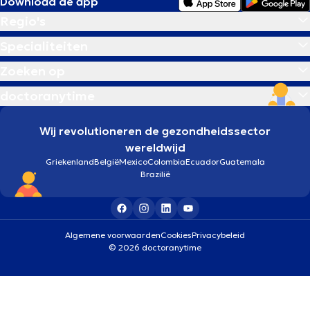
Download de app
Regio's
Specialiteiten
Zoeken op
doctoranytime
Wij revolutioneren de gezondheidssector
wereldwijd
Griekenland
België
Mexico
Colombia
Ecuador
Guatemala
Brazilië
Algemene voorwaarden
Cookies
Privacybeleid
© 2026 doctoranytime