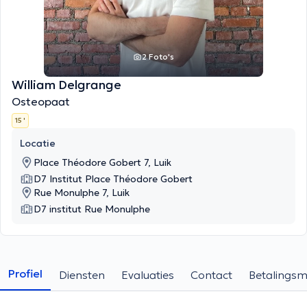
2 Foto's
William Delgrange
Osteopaat
15 '
Locatie
Place Théodore Gobert 7, Luik
D7 Institut Place Théodore Gobert
Rue Monulphe 7, Luik
D7 institut Rue Monulphe
Profiel
Diensten
Evaluaties
Contact
Betalings