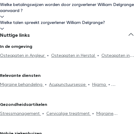
Welke betalingswijzen worden door zorgverlener William Delgrange
aanvaard ?
Welke talen spreekt zorgverlener William Delgrange?
Nuttige links
In de omgeving
Osteopaten in Angleur
Osteopaten in Herstal
Osteopaten in
Montegnée
Osteopaten in Rocourt
Osteopaten in Fléron
Osteopaten in Romsée
Osteopaten in Boncelles
Osteopaten
Relevante diensten
in Seraing
Osteopaten in Blégny
Osteopaten in Flémalle
Migraine behandeling
Acupunctuursessie
Hijama
Osteopaten in Neupré
Osteopaten in Crisnée
Osteopaten in
Lymfedrainage
Cervicalgie treatment
Stressmanagement
Pepinster
Osteopaten in Gouy-Lez-Piéton
Osteopaten in
Spijsvertering probleem
Rugproblemen
Lumbago behandeling
Aywaille
Osteopaten in Theux
Gezondheidsartikelen
Huisbezoek
Articulatieproblemen
Sportletsels behandeling
Stressmanagement
Cervicalgie treatment
Migraine
Kaakproblemen
Consultatie zuigelingen
Consultatie
behandeling
zwangere vrouwen
Ribbenklachten
Vakbekwaamheidsexamen
Postpartum consultatie
Kniepijn
Heuppijn
Nabije ziekenhuizen