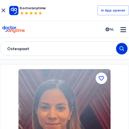
Doctoranytime
In App openen
doctoranytime
NL
Osteopaat