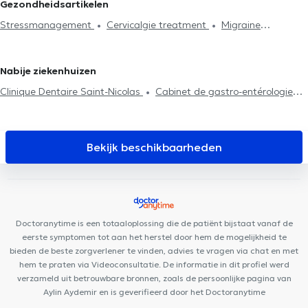
Gezondheidsartikelen
Huisbezoek
Articulatieproblemen
Sportletsels behandeling
Stressmanagement
Cervicalgie treatment
Migraine
Kaakproblemen
Consultatie zuigelingen
Consultatie
behandeling
zwangere vrouwen
Ribbenklachten
Vakbekwaamheidsexamen
Postpartum consultatie
Kniepijn
Heuppijn
Nabije ziekenhuizen
Clinique Dentaire Saint-Nicolas
Cabinet de gastro-entérologie
des docteurs Michels et Sacré
D7 institut Rue Monulphe
Plurisanté
LogoPsy
Centre Synapsis Liège
Centre de
diététique NaturHouse Liège
PRANAclinic
Cabinet Dentaire
Bekijk beschikbaarheden
Liège
Psy Pluriel Liège
Cabinet des Drs Feron & El Amraoui
Lazeo Liège
D7 Institut Place Théodore Gobert
Cabinet
Bronckart
Remacle Neurochirurgie
Institut du poids de Hognoul
Centre Médica +
FUNMEDDEV Liège
Kin&Perform Chênée
Doctoranytime is een totaaloplossing die de patiënt bijstaat vanaf de
HexaClinic
eerste symptomen tot aan het herstel door hem de mogelijkheid te
bieden de beste zorgverlener te vinden, advies te vragen via chat en met
hem te praten via Videoconsultatie. De informatie in dit profiel werd
verzameld uit betrouwbare bronnen, zoals de persoonlijke pagina van
Aylin Aydemir en is geverifieerd door het Doctoranytime