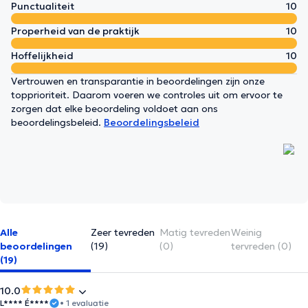
Punctualiteit
10
Properheid van de praktijk
10
Hoffelijkheid
10
Vertrouwen en transparantie in beoordelingen zijn onze
topprioriteit. Daarom voeren we controles uit om ervoor te
zorgen dat elke beoordeling voldoet aan ons
beoordelingsbeleid.
Beoordelingsbeleid
Alle
Zeer tevreden
Matig tevreden
Weinig
beoordelingen
(19)
(0)
tervreden (0)
(19)
10.0
L**** É****
• 1 evaluatie