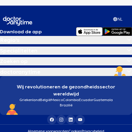
NL
Download de app
Regio's
Specialiteiten
Zoeken op
doctoranytime
Wij revolutioneren de gezondheidssector
wereldwijd
Griekenland
België
Mexico
Colombia
Ecuador
Guatemala
Brazilië
Algemene voorwaarden
Cookies
Privacybeleid