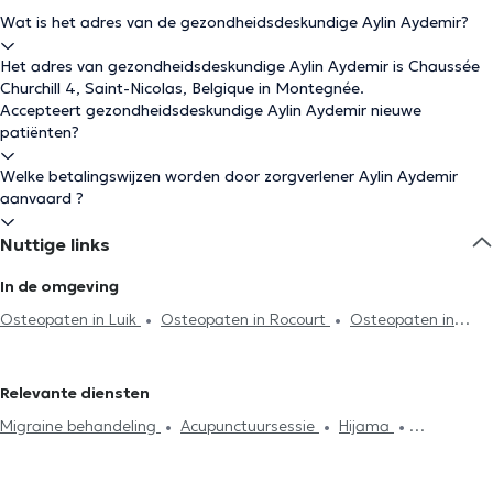
Wat is het adres van de gezondheidsdeskundige Aylin Aydemir?
Het adres van gezondheidsdeskundige Aylin Aydemir is Chaussée
Churchill 4, Saint-Nicolas, Belgique in Montegnée.
Accepteert gezondheidsdeskundige Aylin Aydemir nieuwe
patiënten?
Welke betalingswijzen worden door zorgverlener Aylin Aydemir
aanvaard ?
Nuttige links
In de omgeving
Osteopaten in Luik
Osteopaten in Rocourt
Osteopaten in
Herstal
Osteopaten in Angleur
Osteopaten in Voroux-Goreux
Osteopaten in Seraing
Osteopaten in Flémalle
Osteopaten
Relevante diensten
in Fléron
Osteopaten in Romsée
Osteopaten in Engis
Migraine behandeling
Acupunctuursessie
Hijama
Osteopaten in Crisnée
Osteopaten in Blégny
Osteopaten in
Lymfedrainage
Cervicalgie treatment
Stressmanagement
Gouy-Lez-Piéton
Osteopaten in Waremme
Spijsvertering probleem
Rugproblemen
Lumbago behandeling