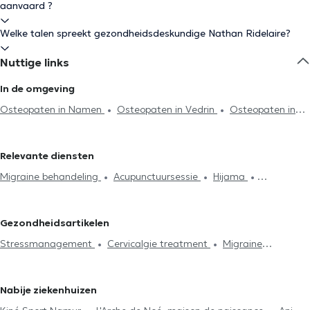
aanvaard ?
Welke talen spreekt gezondheidsdeskundige Nathan Ridelaire?
Nuttige links
In de omgeving
Osteopaten in Namen
Osteopaten in Vedrin
Osteopaten in
Temploux
Osteopaten in Wépion
Osteopaten in Dave
Osteopaten in Beuzet
Osteopaten in Wierde
Osteopaten in
Relevante diensten
Assesse
Osteopaten in Profondeville
Osteopaten in Gembloux
Migraine behandeling
Acupunctuursessie
Hijama
Osteopaten in Bioul
Osteopaten in Sombreffe
Osteopaten
Lymfedrainage
Cervicalgie treatment
Stressmanagement
in Perwez
Osteopaten in Gesves
Spijsvertering probleem
Rugproblemen
Lumbago behandeling
Gezondheidsartikelen
Huisbezoek
Articulatieproblemen
Sportletsels behandeling
Stressmanagement
Cervicalgie treatment
Migraine
Kaakproblemen
Consultatie zuigelingen
Consultatie
behandeling
zwangere vrouwen
Ribbenklachten
Vakbekwaamheidsexamen
Postpartum consultatie
Kniepijn
Heuppijn
Nabije ziekenhuizen