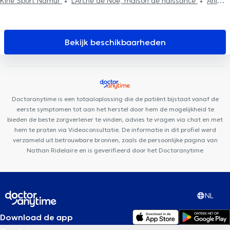
Kiné Sport Namur
L'Arche de Noé, maison de naissance
Anima
Corpus
Centre dentaire Opal
Cabinet Dr Chantal Dangoisse
Centre Médical Namur Santé
Centre de Santé Biomécanique -
Cabinet Gillard
VOCLIdental TEMPLOUX
MedicEnergy
Bekijk beschikbaarheden
Institut du poids de Namur
Equip'santé
VOCLIdental Clinic
DR Linsmaux
Centre de Santé Be Happy
Centre PsyOs
Centre Médical et Paramédical Wépion
Maison de Santé Orion
Kiné Spé Gembloux
Des Racines à la Vie
Cabinet
Doctoranytime is een totaaloplossing die de patiënt bijstaat vanaf de
d'ostéopathie Gembloux Fabian Laval
eerste symptomen tot aan het herstel door hem de mogelijkheid te
bieden de beste zorgverlener te vinden, advies te vragen via chat en met
hem te praten via Videoconsultatie. De informatie in dit profiel werd
verzameld uit betrouwbare bronnen, zoals de persoonlijke pagina van
Nathan Ridelaire en is geverifieerd door het Doctoranytime
NL
Download de app