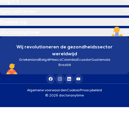
Regio's
Specialiteiten
Zoeken op
doctoranytime
Wij revolutioneren de gezondheidssector
wereldwijd
Griekenland
België
Mexico
Colombia
Ecuador
Guatemala
Brazilië
Algemene voorwaarden
Cookies
Privacybeleid
© 2026 doctoranytime