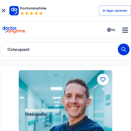
Doctoranytime
In App openen
doctoranytime
NL
Osteopaat