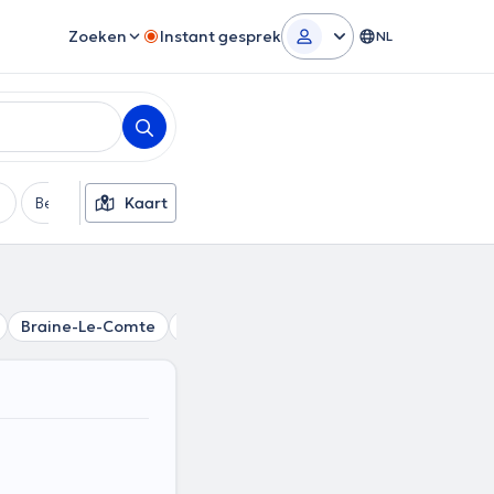
Zoeken
Instant gesprek
NL
Betaalmethode
Kaart
Extra filters
Braine-Le-Comte
Thieusies
Ecaussinnes
Steenkerke