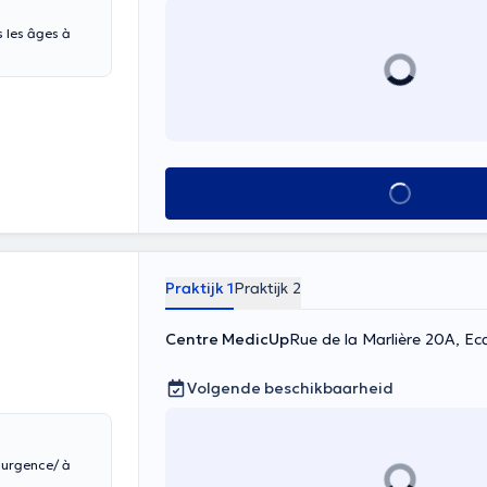
s les âges à
Alles zien
Praktijk 1
Praktijk 2
Centre MedicUp
Rue de la Marlière 20A, Ec
Volgende beschikbaarheid
d’urgence/ à