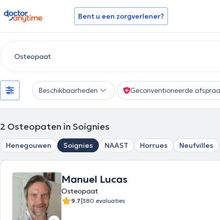
doctoranytime
Bent u een zorgverlener?
Beschikbaarheden
Geconventioneerde afspra
2
Osteopaten in Soignies
Henegouwen
Soignies
NAAST
Horrues
Neufvilles
Manuel Lucas
Osteopaat
|
9.7
380 evaluaties