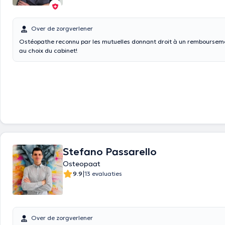
Over de zorgverlener
Ostéopathe reconnu par les mutuelles donnant droit à un remboursem
au choix du cabinet!
Stefano Passarello
Osteopaat
|
9.9
13 evaluaties
Over de zorgverlener