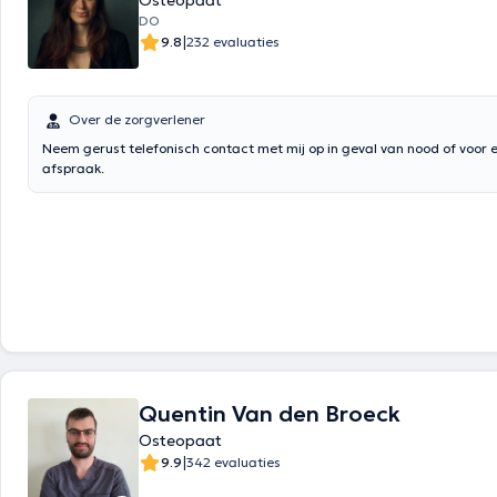
Osteopaat
DO
|
9.8
232 evaluaties
Over de zorgverlener
Neem gerust telefonisch contact met mij op in geval van nood of voor 
afspraak.
Quentin Van den Broeck
Osteopaat
|
9.9
342 evaluaties