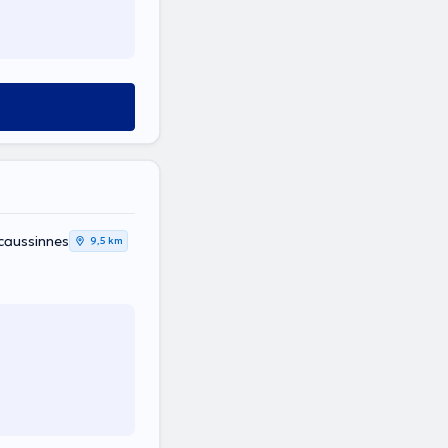
caussinnes
9,5 km