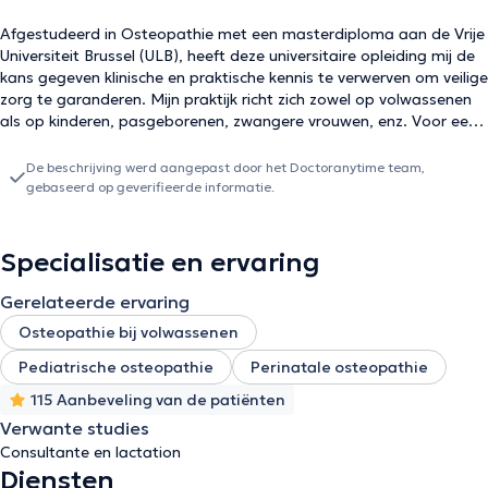
Afgestudeerd in Osteopathie met een masterdiploma aan de Vrije
Universiteit Brussel (ULB), heeft deze universitaire opleiding mij de
kans gegeven klinische en praktische kennis te verwerven om veilige
zorg te garanderen. Mijn praktijk richt zich zowel op volwassenen
als op kinderen, pasgeborenen, zwangere vrouwen, enz. Voor een
spoedafspraak of annulering kunt u bellen naar 0479/13.35.83.
Aarzel niet om mijn site te bezoeken voor meer informatie over
De beschrijving werd aangepast door het Doctoranytime team,
mijn werkterreinen en mijn opleidingen: www.lilideneve-
gebaseerd op geverifieerde informatie.
osteopathe.com.
Specialisatie en ervaring
Gerelateerde ervaring
Osteopathie bij volwassenen
Pediatrische osteopathie
Perinatale osteopathie
115 Aanbeveling van de patiënten
Verwante studies
Consultante en lactation
Diensten