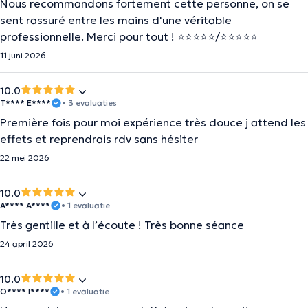
Nous recommandons fortement cette personne, on se
sent rassuré entre les mains d'une véritable
professionnelle. Merci pour tout ! ⭐️⭐️⭐️⭐️⭐️/⭐️⭐️⭐️⭐️⭐️
11 juni 2026
10.0
T**** E****
• 3 evaluaties
Première fois pour moi expérience très douce j attend les
effets et reprendrais rdv sans hésiter
22 mei 2026
10.0
A**** A****
• 1 evaluatie
Très gentille et à l’écoute ! Très bonne séance
24 april 2026
10.0
O**** I****
• 1 evaluatie