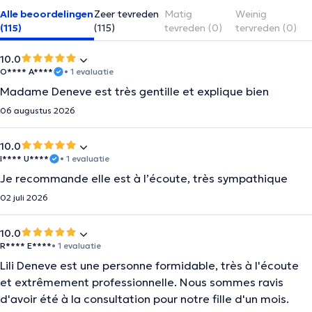
Alle beoordelingen
Zeer tevreden
Matig
Weinig
(115)
(115)
tevreden (0)
tervreden (0)
10.0
O**** A****
• 1 evaluatie
Madame Deneve est très gentille et explique bien
06 augustus 2026
10.0
I**** U****
• 1 evaluatie
Je recommande elle est à l’écoute, très sympathique
02 juli 2026
10.0
R**** E****
• 1 evaluatie
Lili Deneve est une personne formidable, très à l'écoute
et extrêmement professionnelle. Nous sommes ravis
d'avoir été à la consultation pour notre fille d'un mois.