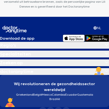
verzameld uit betrouwbare bronnen, zoals de persoonlijke pagina van Lili
Deneve en is geverifieerd door het Doctoranytime
NL
Download de app
Regio's
Specialiteiten
Zoeken op
doctoranytime
Wij revolutioneren de gezondheidssector
wereldwijd
Griekenland
België
Mexico
Colombia
Ecuador
Guatemala
Brazilië