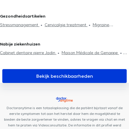
Lymfedrainage
Cervicalgie treatment
Stressmanagement
Ophain-Bois-Seigneur-Isaac
Osteopaten in Louvain-La-Neuve
Spijsvertering probleem
Rugproblemen
Lumbago behandeling
Osteopaten in Waterloo
Osteopaten in Petit-Roeulx-Lez-Nivelles
Gezondheidsartikelen
Huisbezoek
Articulatieproblemen
Sportletsels behandeling
Osteopaten in Mont-Saint-Guibert
Osteopaten in Rixensart
Stressmanagement
Cervicalgie treatment
Migraine
Kaakproblemen
Consultatie zuigelingen
Consultatie
Osteopaten in Louvain-La-Neuve
Osteopaten in Sombreffe
behandeling
zwangere vrouwen
Ribbenklachten
Vakbekwaamheidsexamen
Osteopaten in Genval
Osteopaten in Arquennes
Postpartum consultatie
Kniepijn
Heuppijn
Nabije ziekenhuizen
Cabinet dentaire pierre Jadin
Maison Médicale de Genappe
Centre Kiform
Centre Medical Le Cèdre Bousval
Orthodontie
Philips Nivelles
Kinovea Lasne - Centre Paramédical & Bien-être
Cabinet Médical Dr Govaerts
HSPC Health & Sports
Bekijk beschikbaarheden
Performance Center
TriBE Concept Nivelles
La Clinique en bois
Centre Médical de Lillois
Niv'DentalClinic
HK Health Center
Centre Médical de l'Alliance
Centre Médical Mélanie
Centre
Mimosa Nivelles
My Clinic
Centre Médical Asaftei
KineVie
Doctoranytime is een totaaloplossing die de patiënt bijstaat vanaf de
Centre Edumotion
eerste symptomen tot aan het herstel door hem de mogelijkheid te
bieden de beste zorgverlener te vinden, advies te vragen via chat en met
hem te praten via Videoconsultatie. De informatie in dit profiel werd