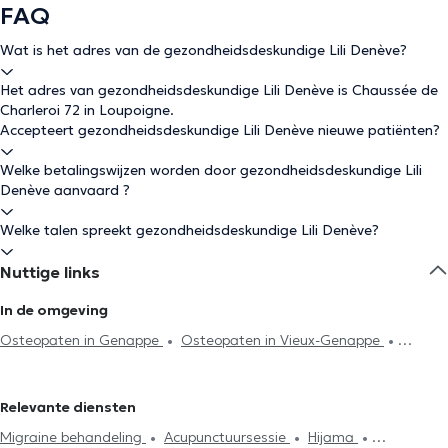
FAQ
Wat is het adres van de gezondheidsdeskundige Lili Denève?
Het adres van gezondheidsdeskundige Lili Denève is Chaussée de
Charleroi 72 in Loupoigne.
Accepteert gezondheidsdeskundige Lili Denève nieuwe patiënten?
Welke betalingswijzen worden door gezondheidsdeskundige Lili
Denève aanvaard ?
Welke talen spreekt gezondheidsdeskundige Lili Denève?
Nuttige links
In de omgeving
Osteopaten in Genappe
Osteopaten in Vieux-Genappe
Osteopaten in Court-Saint-Etienne
Osteopaten in Villers-La-Ville
Osteopaten in Nivelles
Osteopaten in Lasne
Osteopaten in
Relevante diensten
Eigenbrakel
Osteopaten in Lillois-Witterzée
Osteopaten in
Migraine behandeling
Acupunctuursessie
Hijama
Villers-Perwin
Osteopaten in Pont-à-Celles
Osteopaten in