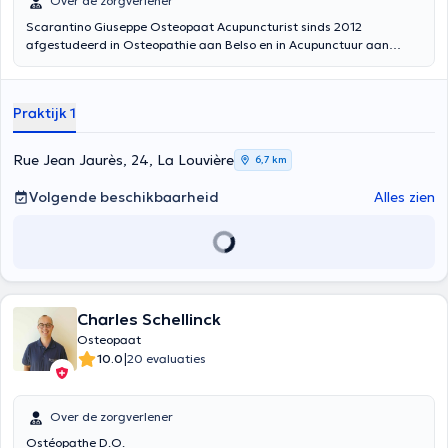
Over de zorgverlener
Scarantino Giuseppe Osteopaat Acupuncturist sinds 2012
afgestudeerd in Osteopathie aan Belso en in Acupunctuur aan
ETTC. Hij voert zijn consultaties uit in het Frans of Italiaans.
Specialist in osteopathie, acupunctuur, voetreflexologie, hij heet u
welkom in zijn kantoor Rue Jean Jaurès, 24 in La Louvière
Praktijk 1
Rue Jean Jaurès, 24, La Louvière
6,7 km
Volgende beschikbaarheid
Alles zien
Charles Schellinck
Osteopaat
|
10.0
20 evaluaties
Over de zorgverlener
Ostéopathe D.O.