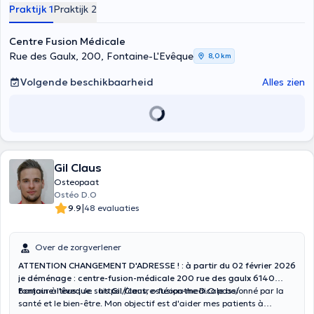
Praktijk 1
Praktijk 2
Centre Fusion Médicale
Rue des Gaulx, 200, Fontaine-L'Evêque
8,0 km
Volgende beschikbaarheid
Alles zien
Gil Claus
Osteopaat
Ostéo D.O
|
9.9
48 evaluaties
Over de zorgverlener
ATTENTION CHANGEMENT D'ADRESSE ! : à partir du 02 février 2026
je déménage : centre-fusion-médicale 200 rue des gaulx 6140
fontaine-l'êveque. :
Bonjour à tous ! Je suis
https://centre-fusion-medicale.be/
Gil Claus
, ostéopathe D.O passionné par la
santé et le bien-être. Mon objectif est d'aider mes patients à