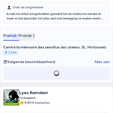
Over de zorgverlener
Ik heb me altijd aangetrokken gevoeld tot de medische wereld en
meer in het bijzonder tot alles wat met beweging te maken heeft.
Daarom ben ik natuurlijk naar de fysiotherapie gegaan. Ik wendde
mij toen tot de osteopathie, waarvan de filosofie verder ging dan de
eenvoudige therapeutische benadering en een ware passie werd in
Praktijk 1
Praktijk 2
al haar aspecten. Ik ben afgestudeerd aan het Belgisch College
voor Osteopathie en ben lid van de Beroepsunie van Belgische
Osteopaten (UPOB). Ik heb ook een studiecertificaat behaald aan
Centre la mémoire des sens
Rue des ateliers 2b, Morlanwelz
de Europese School voor Osteopathie, na verschillende opleidingen
2,2 km
in Engeland. Ik heb me daarna bekwaamd en ik blijf me bekwamen in
al zijn bijzonderheden: pediatrie, perinataliteit, sportbenadering, ...
Volgende beschikbaarheid
Alles zien
Osteopathie kan een patiënt verzorgen vanaf zijn geboorte tot aan
het einde van zijn leven. Het maakt het herstel van de functie en de
mobiliteit van organen en gewrichten mogelijk. Zo kan ieder mens
baat hebben bij een osteopathische behandeling, of hij of zij nu
sportief is, eerder zittend, jong of oud.
Lyes Ramdani
Osteopaat
|
9.9
78 evaluaties