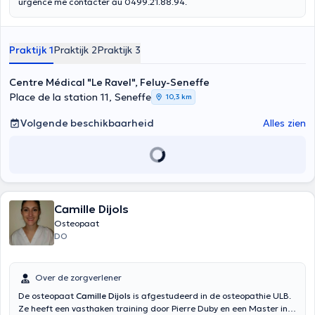
urgence me contacter au 0499.21.88.94.
Praktijk 1
Praktijk 2
Praktijk 3
Centre Médical "Le Ravel", Feluy-Seneffe
Place de la station 11, Seneffe
10,3 km
Volgende beschikbaarheid
Alles zien
Camille Dijols
Osteopaat
DO
Over de zorgverlener
De osteopaat
Camille Dijols
is afgestudeerd in de osteopathie ULB.
Ze heeft een vasthaken training door Pierre Duby en een Master in