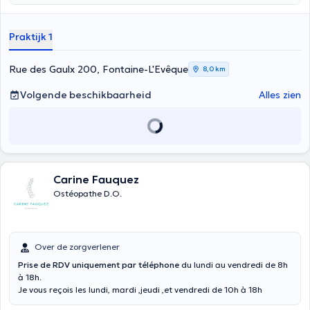
retrouver une qualité de vie optimale en favorisant l'équilibre et la
fonctionnalité de leur corps. Que vous souffriez de douleurs
chroniques, de blessures sportives, de maux de dos, de migraines ou
Praktijk 1
d'autres affections, je suis là pour vous aider. Mon approche vise à
stimuler la capacité naturelle du corps à s'autoréguler et à guérir. Si
vous cherchez un ostéopathe dévoué, compétent et empathique, je
Rue des Gaulx 200, Fontaine-L'Evêque
8,0 km
serais ravi de vous accompagner dans votre parcours vers une
santé optimale. Je me réjouis de vous accueillir et de contribuer à
Volgende beschikbaarheid
Alles zien
votre mieux-être
Carine Fauquez
Ostéopathe D.O.
Over de zorgverlener
Prise de RDV uniquement par téléphone
du lundi au vendredi de 8h
à 18h.
Je vous reçois les lundi, mardi ,jeudi ,et vendredi de 10h à 18h