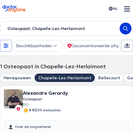
doctoranytime
NL
Osteopaat, Chapelle-Lez-Herlaimont
Beschikbaarheden
Geconventioneerde afspraak
1
Osteopaat in Chapelle-Lez-Herlaimont
Henegouwen
Chapelle-Lez-Herlaimont
Bellecourt
Go
Alexandre Gerardy
Osteopaat
DO
|
9.9
339 evaluaties
Over de zorgverlener