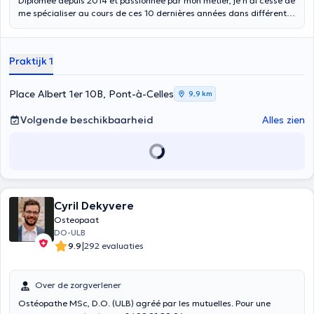
Diplômée depuis 2014 et passionnée par mon métier, je n'ai cessé de
me spécialiser au cours de ces 10 dernières années dans différents
domaines de la kinésithérapie ainsi qu'en ostéopathie. Je vous reçois
dans mon cabinet situé Place Albert 1er 10B à Pont-à-Celles (Buzet)
pour des consultations générales adultes, enfants et nourrissons.
Praktijk 1
Mes domaines de prédilection sont l'ortho-traumato, le sport et la
pédiatrie.
Place Albert 1er 10B, Pont-à-Celles
9,9 km
Volgende beschikbaarheid
Alles zien
Cyril Dekyvere
Osteopaat
DO-ULB
|
9.9
292 evaluaties
Over de zorgverlener
Ostéopathe MSc, D.O. (ULB) agréé par les mutuelles. Pour une