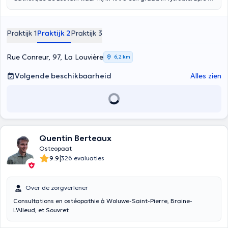
revalidatie behaalde en in 1999 een graad in sportfysiotherapie. Hij
studeerde af in 2009 en specialiseerde zich in pediatrische en
perinatale osteopathie. Hij behandelt en helpt zijn patiënten bij het
Praktijk 1
Praktijk 2
Praktijk 3
voorkomen van migraine, nekpijn, kaakproblemen, lumbago en
problemen die ontstaan bij sportactiviteiten. U kunt hem ook
raadplegen voor een noodgeval, voor een rugprobleem of voor een
Rue Conreur, 97, La Louvière
6,2 km
kaakprobleem. Hij behandelt kinderen, zwangere vrouwen en
zuigelingen. Hij is punctueel en ontvangt zijn patiënten in zijn
Volgende beschikbaarheid
Alles zien
privépraktijk in La Louvière en in Péronnes-Les-Binches (Rue J
Wauters, 191) in het therapeutisch centrum "Les Oranges", twee
schone en rustige omgevingen. Zijn patiënten waarderen hem vooral
om zijn ernst, zijn stiptheid en de kwaliteit van de zorg die zij
ontvangen. Overweegt u eerst een afspraak met hem te maken
voordat u hem ontmoet.
Quentin Berteaux
Osteopaat
|
9.9
326 evaluaties
Over de zorgverlener
Consultations en ostéopathie à Woluwe-Saint-Pierre, Braine-
L'Alleud, et Souvret