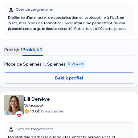
Over de zorgverlener
Diplômée d'un master de spécialisation en ostéopathie à l'ULB en
2022, mes 6 ans de formation universitaire me permettent de vous
prendre en charge en toute sécurité. Patiente et à l'écoute, je vous
A bientôt en consultation !
aide dans la compréhension et le traitement de vos douleurs
musculosquelettiques et nerveuses périphériques. Je suis joignable
par SMS/appel/mail pour toute question ou prise de RDV.
Praktijk 1
Praktijk 2
Place de Spiennes 1, Spiennes
21,4 km
Bekijk profiel
Lili Denève
Osteopaat
|
10.0
115 evaluaties
Over de zorgverlener
Ma pratique s’adresse aux adultes, enfants, nouveau-nés et