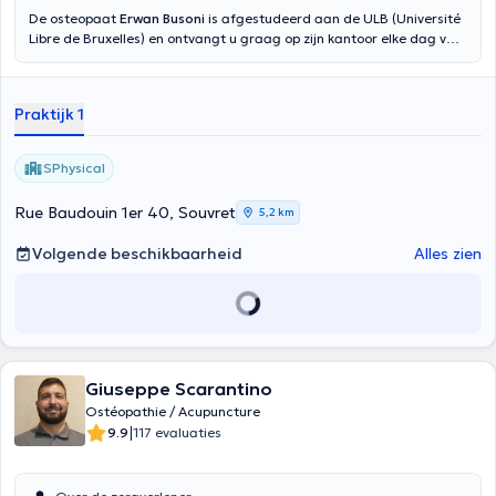
De osteopaat
Erwan Busoni
is afgestudeerd aan de ULB (Université
Libre de Bruxelles) en ontvangt u graag op zijn kantoor elke dag van
de week, van maandag tot vrijdag van 8u tot 20u. Hij is
gespecialiseerd in het analyseren van loop- en sportgebaren,
kaakproblemen, viscerale problemen en postoperatieve revalidatie.
Praktijk 1
Inhoud vertaald door google translate
SPhysical
Rue Baudouin 1er 40, Souvret
5,2 km
Volgende beschikbaarheid
Alles zien
Giuseppe Scarantino
Ostéopathie / Acupuncture
|
9.9
117 evaluaties