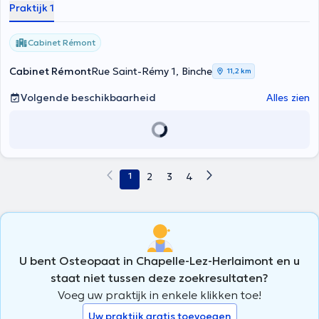
Praktijk 1
de kindergeneeskunde bieden hem voldoende kennis voor een
optimale zorg. Aarzel niet om een afspraak te maken.
Cabinet Rémont
Cabinet Rémont
Rue Saint-Rémy 1, Binche
11,2 km
Volgende beschikbaarheid
Alles zien
1
2
3
4
U bent Osteopaat in Chapelle-Lez-Herlaimont en u
staat niet tussen deze zoekresultaten?
Voeg uw praktijk in enkele klikken toe!
Uw praktijk gratis toevoegen