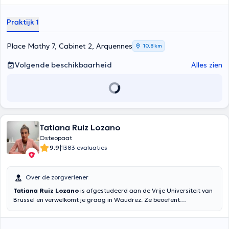
Praktijk 1
Place Mathy 7, Cabinet 2, Arquennes
10,8 km
Volgende beschikbaarheid
Alles zien
Tatiana Ruiz Lozano
Osteopaat
|
9.9
1383 evaluaties
Over de zorgverlener
Tatiana Ruiz Lozano
is afgestudeerd aan de Vrije Universiteit van
Brussel en verwelkomt je graag in Waudrez. Ze beoefent
osteopathie op basis van aandoeningen van het
bewegingsapparaat en de verschillende modules die met name
worden uitgevoerd in reumatologie, traumatologie van de sport of in