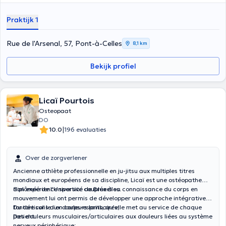
Praktijk 1
Rue de l'Arsenal, 57, Pont-à-Celles
8,1 km
Bekijk profiel
Licaï Pourtois
Osteopaat
DO
|
10.0
196 evaluaties
Over de zorgverlener
Ancienne athlète professionnelle en ju-jitsu aux multiples titres
mondiaux et européens de sa discipline, Licaï est une ostéopathe
diplômée de l’Université de Bruxelles.
Son expérience sportive couplée à sa connaissance du corps en
mouvement lui ont permis de développer une approche intégrative
fondée sur le lien corps-esprits, qu’elle met au service de chaque
Du torticolis aux douleurs lombaires;
patient.
Des douleurs musculaires/articulaires aux douleurs liées au système
nerveux périphérique;