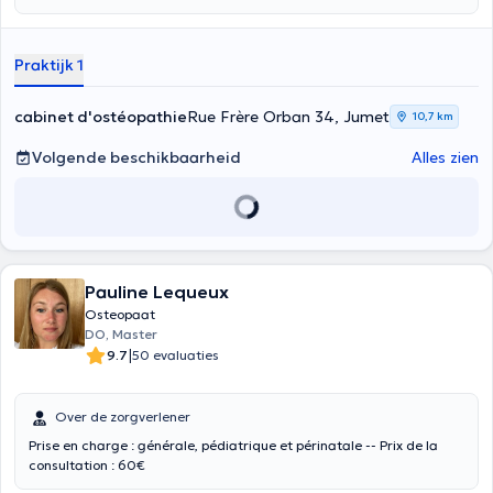
Biomechanica toegepast op de Osteopathie. Ze getraind ook in
perinatale osteopathie (zwangere vrouwen, pasgeborenen,
zuigelingen, vrouwen postpartum) aan Paris-Ostéonat. Om
Praktijk 1
wederzijds respect patiënt-practitioner te handhaven, de
benoeming niet geannuleerd ten laatste 24 uur van tevoren in
rekening gebracht (zonder wederzijdse interferentie). Bedankt voor
cabinet d'ostéopathie
Rue Frère Orban 34, Jumet
10,7 km
uw begrip. Onder licentie van de Mutual Inhoud vertaald door
google translate
Volgende beschikbaarheid
Alles zien
Pauline Lequeux
Osteopaat
DO, Master
|
9.7
50 evaluaties
Over de zorgverlener
Prise en charge : générale, pédiatrique et périnatale -- Prix de la
consultation : 60€