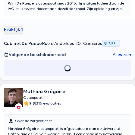
Wim De Paepe
is osteopaat sinds 2016. Hij is afgestudeerd aan de
IAO en is tevens docent aan dezelfde school. Zijn opleiding en zijn
verschillende specialisaties stellen hem in staat pathologieën te
behandelen bij volwassenen (sportbeoefenaars, sedentaire
personen, enz.), maar ook bij pasgeborenen en zwangere vrouwen.
Praktijk 1
Cabinet De Paepe
Rue d'Anderlues 20, Carnières
3,9 km
Volgende beschikbaarheid
Alles zien
Mathieu Grégoire
Osteopaat
|
9.8
316 evaluaties
Over de zorgverlener
Mathieu Grégoire
, osteopaat, is afgestudeerd aan de Université
Catholique de Louvain waar hij in 1998 een graad in fysiotherapie en