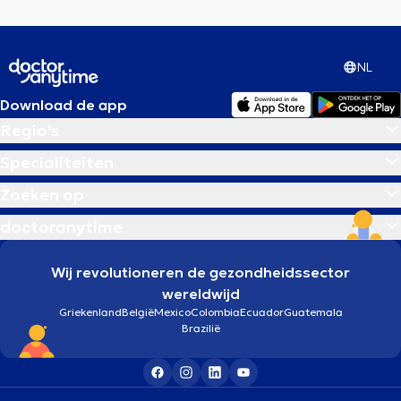
NL
Download de app
Regio's
Specialiteiten
Zoeken op
doctoranytime
Wij revolutioneren de gezondheidssector
wereldwijd
Griekenland
België
Mexico
Colombia
Ecuador
Guatemala
Brazilië