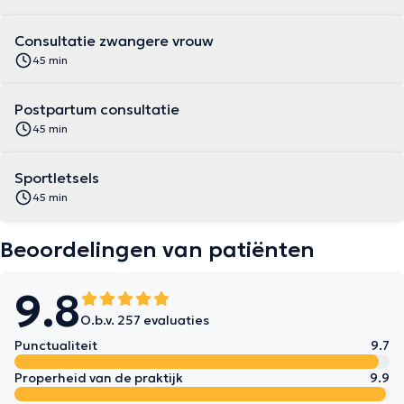
Consultatie zwangere vrouw
45 min
Postpartum consultatie
45 min
Sportletsels
45 min
Beoordelingen van patiënten
9.8
O.b.v. 257 evaluaties
Punctualiteit
9.7
Properheid van de praktijk
9.9