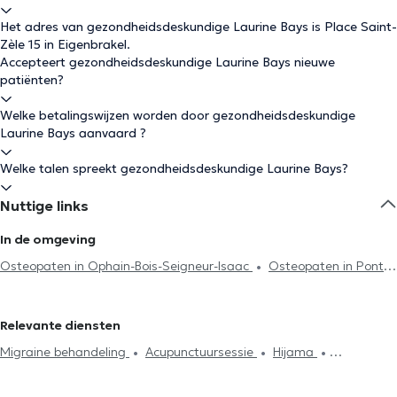
Het adres van gezondheidsdeskundige Laurine Bays is Place Saint-
Zèle 15 in Eigenbrakel.
Accepteert gezondheidsdeskundige Laurine Bays nieuwe
patiënten?
Welke betalingswijzen worden door gezondheidsdeskundige
Laurine Bays aanvaard ?
Welke talen spreekt gezondheidsdeskundige Laurine Bays?
Nuttige links
In de omgeving
Osteopaten in Ophain-Bois-Seigneur-Isaac
Osteopaten in Pont-
à-Celles
Osteopaten in Waterloo
Osteopaten in Kasteelbrakel
Osteopaten in Lillois-Witterzée
Osteopaten in Lasne
Relevante diensten
Osteopaten in Haut-Ittre
Osteopaten in Sint-Genesius-Rode
Migraine behandeling
Acupunctuursessie
Hijama
Osteopaten in Nivelles
Osteopaten in Beersel
Osteopaten in
Lymfedrainage
Cervicalgie treatment
Stressmanagement
Tubize
Osteopaten in Vieux-Genappe
Osteopaten in Genappe