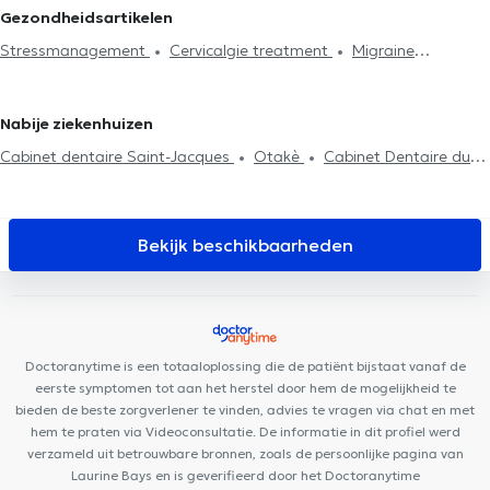
Spijsvertering probleem
Rugproblemen
Lumbago behandeling
Osteopaten in La Hulpe
Osteopaten in Genval
Osteopaten
Gezondheidsartikelen
Huisbezoek
Articulatieproblemen
Sportletsels behandeling
in Loupoigne
Osteopaten in Bertrix
Osteopaten in Rixensart
Stressmanagement
Cervicalgie treatment
Migraine
Kaakproblemen
Consultatie zuigelingen
Consultatie
Osteopaten in Uccle
Osteopaten in Brussel
behandeling
zwangere vrouwen
Ribbenklachten
Vakbekwaamheidsexamen
Postpartum consultatie
Kniepijn
Heuppijn
Nabije ziekenhuizen
Cabinet dentaire Saint-Jacques
Otakè
Cabinet Dentaire du
Parc
Centre de psychologie et de mieux-être
Smile-Architect
Cabinet Médical
Cabinet dentaire Sodenel
Smile Atelier
Centre Auditif Dodelé
Run & Bike Clinic
HK Health Center
Bekijk beschikbaarheden
Centre Médical de l'Alliance
H&N Clinic
Centre les Bruyères
Cabinet CKS Waterloo
Kinevolution
Soul By The Lab
Centre
Médical de Lillois
Espace Médical Waterloo
Centre Dynamic
Santé
Doctoranytime is een totaaloplossing die de patiënt bijstaat vanaf de
eerste symptomen tot aan het herstel door hem de mogelijkheid te
bieden de beste zorgverlener te vinden, advies te vragen via chat en met
hem te praten via Videoconsultatie. De informatie in dit profiel werd
verzameld uit betrouwbare bronnen, zoals de persoonlijke pagina van
Laurine Bays en is geverifieerd door het Doctoranytime