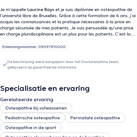
Je m’appelle
Laurine Bays
et je suis diplômée en ostéopathie de
l’université libre de Bruxelles. Grâce à cette formation de 6 ans, j’ai
acquis les connaissances et la pratique nécessaires à la prise en
charge sécurisée de mes patients. Je suis persuadée qu’une prise
en charge pluridisciplinaire est un plus pour les patients. C’est la
raison pour laquelle je collabore volontiers avec d’autres
professionnels de la santé (médecins généralistes, gynécologues,
Erkenningsnummer: 09097610000
pédiatres, sages-femmes, kinésithérapeutes, psychologues,…) Je
prends en charge les adolescents, les adultes, les sportifs, les
De beschrijving werd aangepast door het Doctoranytime team,
seniors. Je suis également formée pour la prise en charge des
gebaseerd op geverifieerde informatie.
femmes enceintes, des femmes en post-partum, des nourrissons
et des enfants. Je serai plus que ravie de pouvoir vous aider.
N’hésitez pas à me contacter si vous souhaitez prendre rendez-
Specialisatie en ervaring
vous.
Gerelateerde ervaring
Osteopathie bij volwassenen
Pediatrische osteopathie
Perinatale osteopathie
Osteopathie in de sport