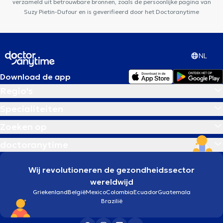
verzameld uit betrouwbare bronnen, zoals de persoonlijke pagina van
Suzy Pietin-Dufour en is geverifieerd door het Doctoranytime
NL
Download de app
Regio's
Specialiteiten
Zoeken op
doctoranytime
Wij revolutioneren de gezondheidssector
wereldwijd
Griekenland
België
Mexico
Colombia
Ecuador
Guatemala
Brazilië