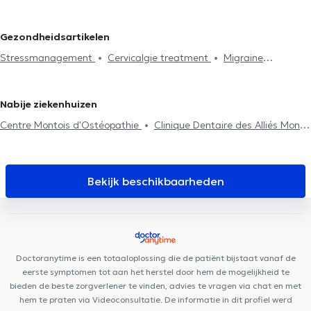
Lymfedrainage
Cervicalgie treatment
Stressmanagement
Péronnes-lez-Binche
Osteopaten in Erquelinnes
Osteopaten in
Spijsvertering probleem
Rugproblemen
Lumbago behandeling
Beloeil
Osteopaten in Marche-Lez-Ecaussinnes
Gezondheidsartikelen
Huisbezoek
Articulatieproblemen
Sportletsels behandeling
Stressmanagement
Cervicalgie treatment
Migraine
Kaakproblemen
Consultatie zuigelingen
Consultatie
behandeling
zwangere vrouwen
Ribbenklachten
Vakbekwaamheidsexamen
Postpartum consultatie
Kniepijn
Heuppijn
Nabije ziekenhuizen
Centre Μontois d'Ostéopathie
Clinique Dentaire des Alliés Mons
Centre Louissaint
Dental Mons
NaturHouse Mons
Santé
Mons
Cabinet Rue Commandant Lemaire
Maison Médicale de
Jemappes
Sport & Vous
Centre Périnatal PACHAMAMA
CMJ
Bekijk beschikbaarheden
- English consultation
Cabinet Docteur Lecocq
Centre
Paramédical de Casteau
Clinique médicale de Casteau
Centre Médical Pluridisciplinaire
Cabinet Médical Tertre
Cabinet Bourlard - Lion
Centre de kinésithérapie Manandise
Doctoranytime is een totaaloplossing die de patiënt bijstaat vanaf de
Lens Dental Clinic
Cabinet des docteurs Huart et Venuti
eerste symptomen tot aan het herstel door hem de mogelijkheid te
bieden de beste zorgverlener te vinden, advies te vragen via chat en met
hem te praten via Videoconsultatie. De informatie in dit profiel werd