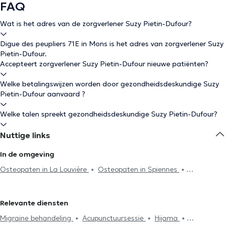
FAQ
Wat is het adres van de zorgverlener Suzy Pietin-Dufour?
Digue des peupliers 71E in Mons is het adres van zorgverlener Suzy
Pietin-Dufour.
Accepteert zorgverlener Suzy Pietin-Dufour nieuwe patiënten?
Welke betalingswijzen worden door gezondheidsdeskundige Suzy
Pietin-Dufour aanvaard ?
Welke talen spreekt gezondheidsdeskundige Suzy Pietin-Dufour?
Nuttige links
In de omgeving
Osteopaten in La Louvière
Osteopaten in Spiennes
Osteopaten in Maisières
Osteopaten in Frameries
Osteopaten in Casteau
Osteopaten in Baudour
Osteopaten
Relevante diensten
in Tertre
Osteopaten in Soignies
Osteopaten in Lens
Migraine behandeling
Acupunctuursessie
Hijama
Osteopaten in Binche
Osteopaten in Hensies
Osteopaten in