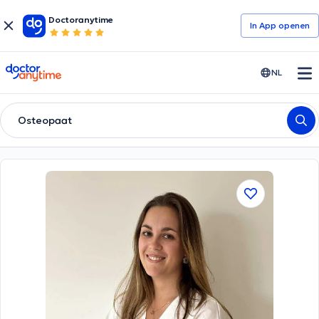
Doctoranytime
In App openen
doctoranytime
NL
Osteopaat