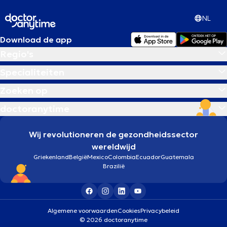
NL
Download de app
Regio's
Specialiteiten
Zoeken op
doctoranytime
Wij revolutioneren de gezondheidssector
wereldwijd
Griekenland
België
Mexico
Colombia
Ecuador
Guatemala
Brazilië
Algemene voorwaarden
Cookies
Privacybeleid
© 2026 doctoranytime