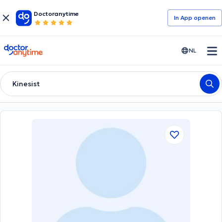
Doctoranytime
In App openen
doctoranytime
NL
Kinesist