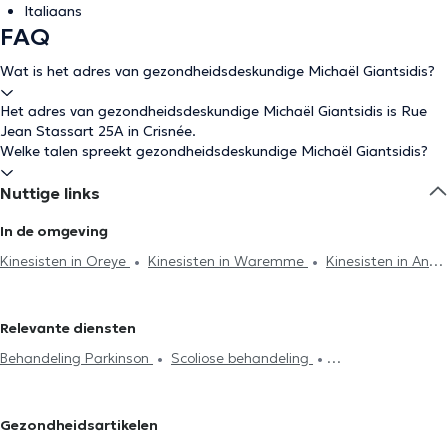
Italiaans
FAQ
Wat is het adres van gezondheidsdeskundige Michaël Giantsidis?
Het adres van gezondheidsdeskundige Michaël Giantsidis is Rue
Jean Stassart 25A in Crisnée.
Welke talen spreekt gezondheidsdeskundige Michaël Giantsidis?
Nuttige links
In de omgeving
Kinesisten in Oreye
Kinesisten in Waremme
Kinesisten in Ans
Kinesisten in Oupeye
Kinesisten in Luik
Kinesisten in Gouy-
Lez-Piéton
Kinesisten in Mons
Kinesisten in Seraing
Relevante diensten
Kinesisten in Houtain-Saint-Siméon
Kinesisten in Hannut
Behandeling Parkinson
Scoliose behandeling
Kinesisten in Grivegnee
Kinesisten in Angleur
Kinesisten in
Acupunctuursessie
Hijama
Burn-out behandeling
Braives
Kinesisten in Chênee
Kinesisten in Chaudfontaine
Lymfedrainage
Lumbalgie behandeling
Cervicalgie treatment
Kinesisten in Embourg
Gezondheidsartikelen
Voetreflexologie
Perineale revalidatie
Respiratoire