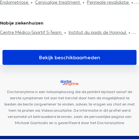
Endometriose
Cervicalgie treatment
Perineale revalidatie
revalidatie
Abdominale revalidatie
Post-operatie
Hernias
Scoliose behandeling
behandeling
Litekensbehandeling
Haken techniek
Rugproblemen
Huisbezoek
Revalidatie
Sportletsels
Nabije ziekenhuizen
behandeling
Centre Médico-Sportif S-Team
Institut du poids de Hognoul
FUNMEDDEV Liège
Cabinet Ostéopathie et Kinésitherapie
Waremme
Cabinet des Drs Feron & El Amraoui
Cabinet de
gastro-entérologie des docteurs Michels et Sacré
Clinique
Bekijk beschikbaarheden
Dentaire Saint-Nicolas
D7 institut Rue Monulphe
LogoPsy
Plurisanté
Cabinet Dentaire Liège
Centre de diététique
NaturHouse Liège
Centre Synapsis Liège
PRANAclinic
Lazeo
Liège
Psy Pluriel Liège
Centre Médica +
D7 Institut Place
Doctoranytime is een totaaloplossing die de patiënt bijstaat vanaf de
Théodore Gobert
Cabinet Bronckart
Remacle Neurochirurgie
eerste symptomen tot aan het herstel door hem de mogelijkheid te
bieden de beste zorgverlener te vinden, advies te vragen via chat en met
hem te praten via Videoconsultatie. De informatie in dit profiel werd
verzameld uit betrouwbare bronnen, zoals de persoonlijke pagina van
Michael Giantsidis en is geverifieerd door het Doctoranytime