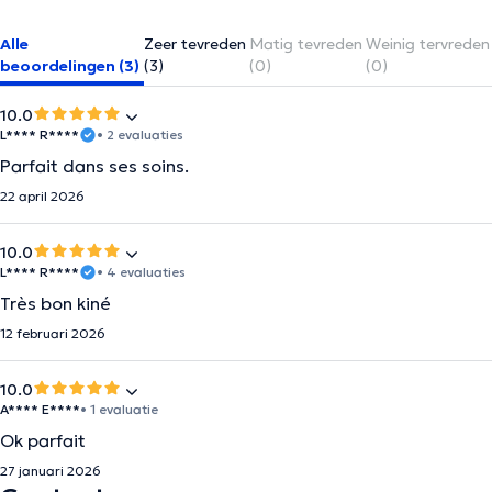
Alle
Zeer tevreden
Matig tevreden
Weinig tervreden
beoordelingen (3)
(3)
(0)
(0)
10.0
L**** R****
• 2 evaluaties
Parfait dans ses soins.
22 april 2026
10.0
L**** R****
• 4 evaluaties
Très bon kiné
12 februari 2026
10.0
A**** E****
• 1 evaluatie
Ok parfait
27 januari 2026