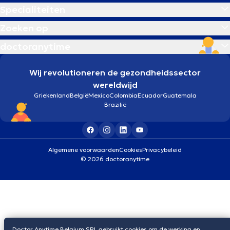
Specialiteiten
Zoeken op
doctoranytime
Wij revolutioneren de gezondheidssector
wereldwijd
Griekenland
België
Mexico
Colombia
Ecuador
Guatemala
Brazilië
Algemene voorwaarden
Cookies
Privacybeleid
© 2026 doctoranytime
Doctor Anytime Belgium SRL gebruikt cookies om de werking en