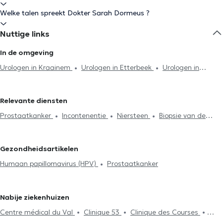
Welke talen spreekt Dokter Sarah Dormeus ?
Nuttige links
In de omgeving
Urologen in Kraainem
Urologen in Etterbeek
Urologen in
Brussel
Urologen in Ixelles
Urologen in Uccle
Urologen in
Anderlecht
Urologen in Vorst
Urologen in Overijse
Urologen
Relevante diensten
in Lasne
Urologen in Eigenbrakel
Prostaatkanker
Incontenentie
Niersteen
Biopsie van de
prostaat
Vruchtbaarheidsonderzoek
Behandeling erectie-
stoornissen
Urineonderzoek
Nierklachten
Genitale
Gezondheidsartikelen
ongemakken
Urinaire incontinentie
Oncologie
Humaan
Humaan papillomavirus (HPV)
Prostaatkanker
papillomavirus (HPV)
Nabije ziekenhuizen
Centre médical du Val
Clinique 53
Clinique des Courses