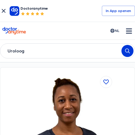
Doctoranytime
In App openen
doctoranytime
NL
Uroloog