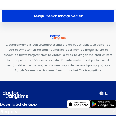
Centre Mimosa Stockel
FUNMEDDEV Bruxelles
Ostéo Stockel
Medi-team
Cabinet Woluwe-Saint-Pierre
The French
Consultant
Stockel Medical Center
Medistockel
Family Care
Bekijk beschikbaarheden
Center
Clinique 27
GLOBAL CLINIC
CIRCAE - Sleep and
Lifestyle Medical Care
Centre Konkel
Clinique Dentaire
Vandervelde
Health and Care Medical Center
Médibois
Centre Médical & Dentaire Station Woluwé
Doctoranytime is een totaaloplossing die de patiënt bijstaat vanaf de
eerste symptomen tot aan het herstel door hem de mogelijkheid te
bieden de beste zorgverlener te vinden, advies te vragen via chat en met
hem te praten via Videoconsultatie. De informatie in dit profiel werd
verzameld uit betrouwbare bronnen, zoals de persoonlijke pagina van
Sarah Dormeus en is geverifieerd door het Doctoranytime
NL
Download de app
Regio's