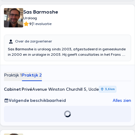
Sas Barmoshe
Uroloog
|
9
1 evaluatie
Over de zorgverlener
Sas Barmoshe
is uroloog sinds 2003, afgestudeerd in geneeskunde
in 2000 en in urologie in 2003. Hij geeft consultaties in het Frans of
Engels. Specialist in onco urologische chirurgie (laparoscopisch en
robot), lithiasis chirurgie, incontinentie en verzakking chirurgie,
besnijdenis, hij heet u welkom in zijn kantoor in Avenue Winston
Praktijk 1
Praktijk 2
Churchill 5, Ukkel 1180 of in het Cavell kantoor in 37 rue Général Lotz
Ukkel 1180
Cabinet Privé
Avenue Winston Churchill 5, Uccle
3,6 km
Volgende beschikbaarheid
Alles zien