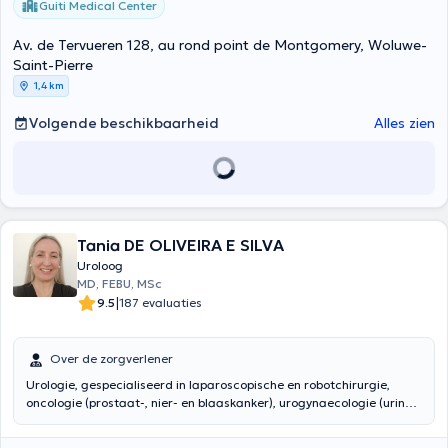
Guiti Medical Center
Av. de Tervueren 128, au rond point de Montgomery, Woluwe-
Saint-Pierre
1,4 km
Volgende beschikbaarheid
Alles zien
Tania DE OLIVEIRA E SILVA
Uroloog
MD, FEBU, MSc
|
9.5
187 evaluaties
Over de zorgverlener
Urologie, gespecialiseerd in laparoscopische en robotchirurgie,
oncologie (prostaat-, nier- en blaaskanker), urogynaecologie (urine-
incontinentie, bekkenverzakking, urineweginfecties), seksuele
geneeskunde, prostaatziekten en nierstenen