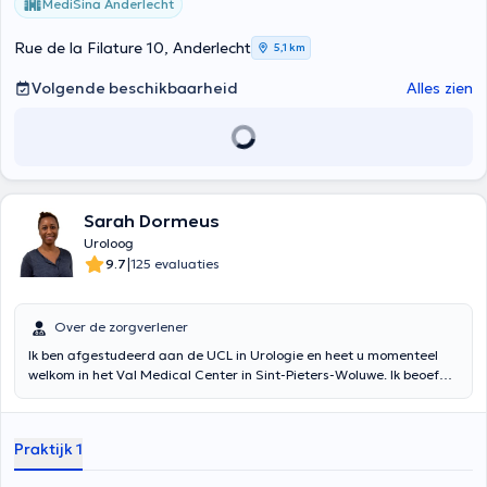
MediSina Anderlecht
Rue de la Filature 10, Anderlecht
5,1 km
Volgende beschikbaarheid
Alles zien
Sarah Dormeus
Uroloog
|
9.7
125 evaluaties
Over de zorgverlener
Ik ben afgestudeerd aan de UCL in Urologie en heet u momenteel
welkom in het Val Medical Center in Sint-Pieters-Woluwe. Ik beoefen
algemene urologie, maar ook kinderurologie. Na mijn master
Urologie heb ik in dit kader verschillende opleidingen gevolgd in
binnen- en buitenland.
Praktijk 1