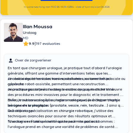
In samenwerking met MSD BE-NON-02864 – date of last revision 06/2026
Illan Moussa
Uroloog
MD
|
9.9
197 evaluaties
Over de zorgverlener
En tant que chirurgien urologue, je pratique tout d’abord l’urologie
générale, offrant une gamme d’interventions telles que les
circoncisions
Je réalise également des
et les
vasectomies
vaso
-
vasostomies
, réalisées sous anesthésie locale ou
, notamment par
générale.
approche robot-assistée, permettant une reconstruction
microchirurgicale précise dans le cadre de projets de fertilité.
Je pratique par ailleurs l’urologie endoscopique, mettant en œuvre
des procédures mini-invasives pour le diagnostic et le traitement de
divers troubles urologiques, notamment ceux liés à
Enfin, je me consacre à l’urologie oncologique, prenant en charge
l’hypertrophie
bénigne de la prostate
les
cancers urologiques (prostate, vessie, rein, testicule…)
.
ainsi que
leur dépistage.
Grâce à ma spécialisation en
chirurgie robotique
, j’utilise des
techniques avancées pour assurer des résultats optimaux et
favoriser un rétablissement rapide pour mes patients.
“L’urologie est une spécialité qui ne se limite pas aux hommes :
l’urologue prend en charge une variété de problèmes de santé
touchant également les femmes, offrant des soins adaptés et