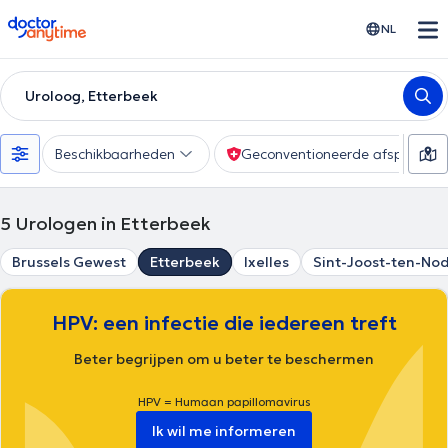
doctoranytime
NL
Uroloog, Etterbeek
Beschikbaarheden
Geconventioneerde afspraak
5
Urologen in Etterbeek
Brussels Gewest
Etterbeek
Ixelles
Sint-Joost-ten-No
HPV: een infectie die iedereen treft
Beter begrijpen om u beter te beschermen
HPV = Humaan papillomavirus
Ik wil me informeren