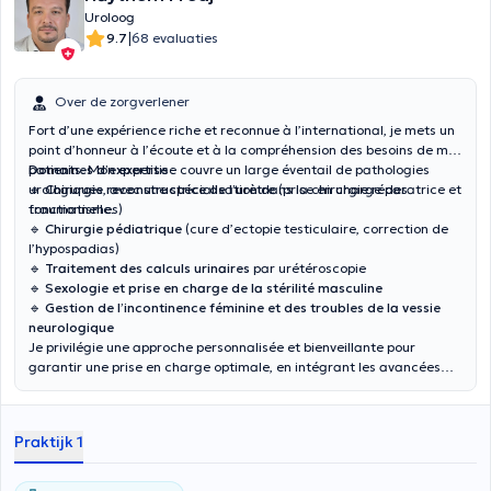
Uroloog
|
9.7
68 evaluaties
Over de zorgverlener
Fort d’une expérience riche et reconnue à l’international, je mets un
point d’honneur à l’écoute et à la compréhension des besoins de mes
patients. Mon expertise couvre un large éventail de pathologies
Domaines d’expertise :
urologiques, avec une spécialisation dans la chirurgie réparatrice et
🔹
Chirurgie reconstructrice de l’urètre
(prise en charge des
fonctionnelle.
traumatismes)
🔹
Chirurgie pédiatrique
(cure d’ectopie testiculaire, correction de
l’hypospadias)
🔹
Traitement des calculs urinaires
par urétéroscopie
🔹
Sexologie et prise en charge de la stérilité masculine
🔹
Gestion de l’incontinence féminine et des troubles de la vessie
neurologique
Je privilégie une approche personnalisée et bienveillante pour
garantir une prise en charge optimale, en intégrant les avancées
médicales les plus récentes.
Praktijk 1