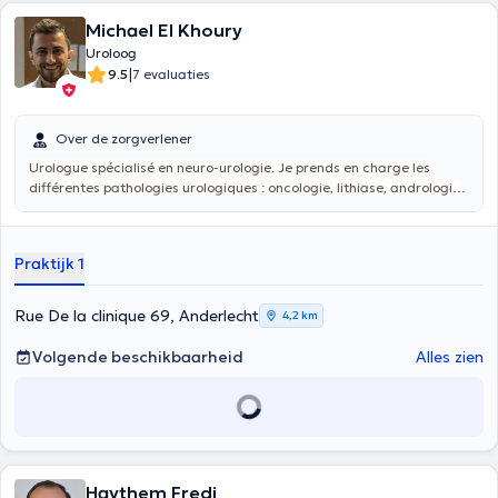
Michael El Khoury
Uroloog
|
9.5
7 evaluaties
Over de zorgverlener
Urologue spécialisé en neuro-urologie. Je prends en charge les
différentes pathologies urologiques : oncologie, lithiase, andrologie
et troubles fonctionnels. J’ai une formation avancée pour
accompagner les patients atte
ints de maladies neurologiques et
pour traiter les troubles fonctionnels comme l’incontinence urinaire
Praktijk 1
ou l’hyperactivité vésicale.
Rue De la clinique 69, Anderlecht
4,2 km
Volgende beschikbaarheid
Alles zien
Haythem Fredj