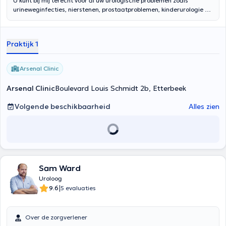
U kunt bij mij terecht voor al uw urologische problemen zoals
urineweginfecties, nierstenen, prostaatproblemen, kinderurologie en
bij voorkeur op aanraden van uw huisarts.Expertise:
Laparoscopische en robotgeassisteerde chirurgie, Urodynamica en
incontinentie, Algemene urologie, Urologische oncologie
Praktijk 1
Arsenal Clinic
Arsenal Clinic
Boulevard Louis Schmidt 2b, Etterbeek
Volgende beschikbaarheid
Alles zien
Sam Ward
Uroloog
|
9.6
5 evaluaties
Over de zorgverlener