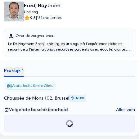
Fredj Haythem
Uroloog
|
9.5
151 evaluaties
Over de zorgverlener
Le Dr Haythem Fredj, chirurgien urologue à l’expérience riche et
reconnue à l’international, reçoit ses patients avec écoute, clarté et
bienveillance.
Non conventionné
, il propose une prise en charge
personnalisée en urologie adulte et pédiatrique : traumatismes de
l’urètre, hypospadias, ectopie testiculaire, calculs urinaires,
Praktijk 1
sexologie, stérilité masculine, incontinence féminine et vessie
neurologique. Son approche met l’accent sur la confiance, la
compréhension des besoins et un accompagnement adapté à
Anderlecht Smile Clinic
chaque patient.
Chaussée de Mons 102, Brussel
4,1 km
Volgende beschikbaarheid
Alles zien