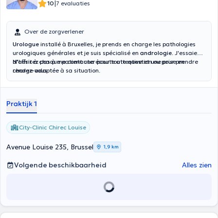
|
10
7 evaluaties
Over de zorgverlener
Urologue
installé à Bruxelles, je prends en charge les pathologies
urologiques générales et je suis spécialisé en
andrologie
. J'essaie
d'offrir à chaque patient une écoute attentive et une prise en
N'hésitez pas à me contacter pour toute question ou pour prendre
charge adaptée à sa situation.
rendez-vous.
Praktijk 1
City-Clinic Chirec Louise
Avenue Louise 235, Brussel
1,9 km
Volgende beschikbaarheid
Alles zien