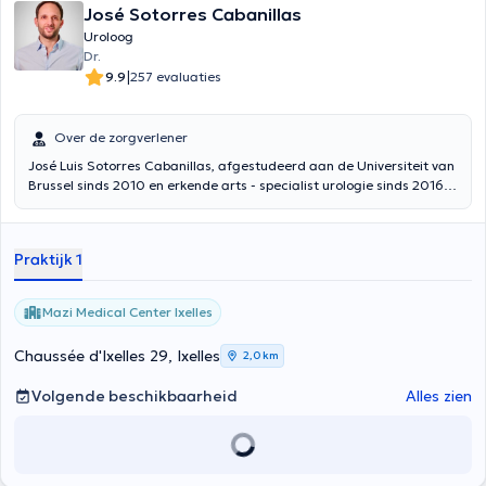
José Sotorres Cabanillas
Uroloog
Dr.
|
9.9
257 evaluaties
Over de zorgverlener
José Luis Sotorres Cabanillas, afgestudeerd aan de Universiteit van
Brussel sinds 2010 en erkende arts - specialist urologie sinds 2016
met grote onderscheiding, heet u welkom in Mazi Medical Center op
maandagmiddag en vrijdagochtend, de CUB Erasmus ziekenhuis op
maandagochtend evenals CHR Namur op dinsdag, woensdag en
Praktijk 1
donderdag.
Mazi Medical Center Ixelles
Chaussée d'Ixelles 29, Ixelles
2,0 km
Volgende beschikbaarheid
Alles zien