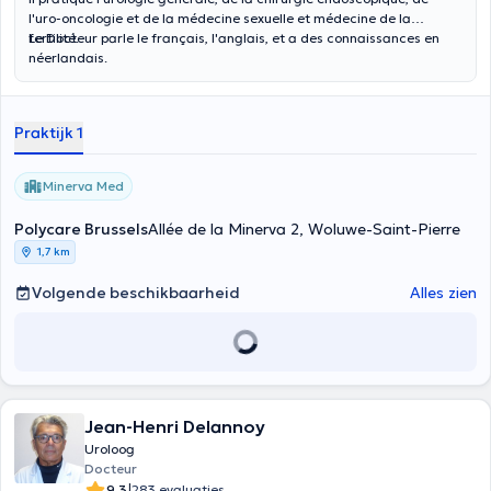
l'uro-oncologie et de la médecine sexuelle et médecine de la
fertilité.
Le Docteur parle le français, l'anglais, et a des connaissances en
néerlandais.
Praktijk 1
Minerva Med
Polycare Brussels
Allée de la Minerva 2, Woluwe-Saint-Pierre
1,7 km
Volgende beschikbaarheid
Alles zien
Jean-Henri Delannoy
Uroloog
Docteur
|
9.3
283 evaluaties