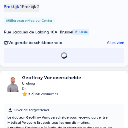
Praktijk 1
Praktijk 2
Eurocare Medical Center
Rue Jacques de Lalaing 18A, Brussel
1,6 km
Volgende beschikbaarheid
Alles zien
Geoffroy Vanoverschelde
Uroloog
Dr.
|
9.7
168 evaluaties
Over de zorgverlener
Le docteur
Geoffroy Vanoverschelde
vous recevra au centre
Médical Polycare Brussels tous les mardis matins.
Il pratique l’urologie générale, de la chirurgie endoscopique, de