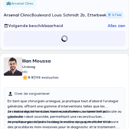
Arsenal Clinic
Arsenal Clinic
Boulevard Louis Schmidt 2b, Etterbeek
5,7 km
Volgende beschikbaarheid
Alles zien
Illan Moussa
Uroloog
MD
|
9.9
198 evaluaties
Over de zorgverlener
En tant que chirurgien urologue, je pratique tout d’abord l’urologie
générale, offrant une gamme d’interventions telles que les
circoncisions
Je réalise également des
et les
vasectomies
vaso
-
vasostomies
, réalisées sous anesthésie locale ou
, notamment par
générale.
approche robot-assistée, permettant une reconstruction
microchirurgicale précise dans le cadre de projets de fertilité.
Je pratique par ailleurs l’urologie endoscopique, mettant en œuvre
des procédures mini-invasives pour le diagnostic et le traitement de