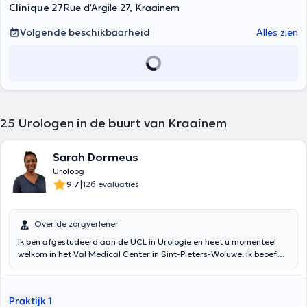
Clinique 27
Rue d'Argile 27, Kraainem
Volgende beschikbaarheid
Alles zien
25
Urologen in de buurt van Kraainem
Sarah Dormeus
Uroloog
|
9.7
126 evaluaties
Over de zorgverlener
Ik ben afgestudeerd aan de UCL in Urologie en heet u momenteel
welkom in het Val Medical Center in Sint-Pieters-Woluwe. Ik beoefen
algemene urologie, maar ook kinderurologie. Na mijn master
Urologie heb ik in dit kader verschillende opleidingen gevolgd in
binnen- en buitenland.
Praktijk 1