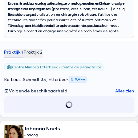
divers troubles urologiques, notamment ceux liés à
Enfin, je me consacre à l’urologie oncologique, prenant en charge
l’hypertrophie
bénigne de la prostate
les
cancers urologiques (prostate, vessie, rein, testicule…)
.
ainsi que
leur dépistage.
Grâce à ma spécialisation en
chirurgie robotique
, j’utilise des
techniques avancées pour assurer des résultats optimaux et
favoriser un rétablissement rapide pour mes patients.
“L’urologie est une spécialité qui ne se limite pas aux hommes :
l’urologue prend en charge une variété de problèmes de santé
touchant également les femmes, offrant des soins adaptés et
complets pour garantir le bien-être de tous.”
Praktijk 1
Praktijk 2
Centre Mimosa Etterbeek - Centre de périnatalité
Bd Louis Schmidt 35, Etterbeek
5,6 km
Volgende beschikbaarheid
Alles zien
Johanna Noels
Uroloog