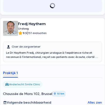
Fredj Haythem
Uroloog
|
9.5
151 evaluaties
Over de zorgverlener
Le Dr Haythem Fredj, chirurgien urologue à l’expérience riche et
reconnue à l’international, reçoit ses patients avec écoute, clarté et
bienveillance.
Non conventionné
, il propose une prise en charge
personnalisée en urologie adulte et pédiatrique : traumatismes de
l’urètre, hypospadias, ectopie testiculaire, calculs urinaires,
Praktijk 1
sexologie, stérilité masculine, incontinence féminine et vessie
neurologique. Son approche met l’accent sur la confiance, la
compréhension des besoins et un accompagnement adapté à
Anderlecht Smile Clinic
chaque patient.
Chaussée de Mons 102, Brussel
9,1 km
Volgende beschikbaarheid
Alles zien