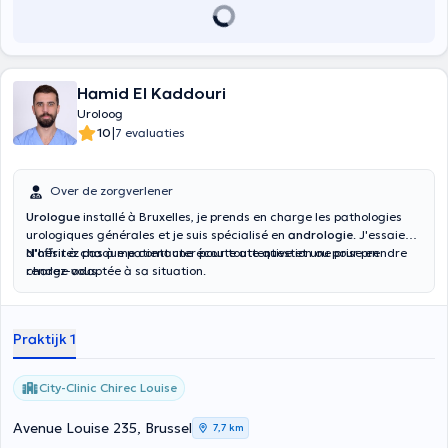
Hamid El Kaddouri
Uroloog
|
10
7 evaluaties
Over de zorgverlener
Urologue
installé à Bruxelles, je prends en charge les pathologies
urologiques générales et je suis spécialisé en
andrologie
. J'essaie
d'offrir à chaque patient une écoute attentive et une prise en
N'hésitez pas à me contacter pour toute question ou pour prendre
charge adaptée à sa situation.
rendez-vous.
Praktijk 1
City-Clinic Chirec Louise
Avenue Louise 235, Brussel
7,7 km