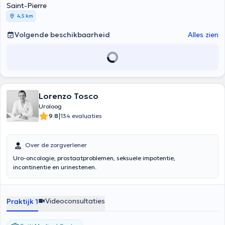
Saint-Pierre
4,5 km
Volgende beschikbaarheid
Alles zien
Lorenzo Tosco
Uroloog
|
9.8
134 evaluaties
Over de zorgverlener
Uro-oncologie, prostaatproblemen, seksuele impotentie,
incontinentie en urinestenen.
Videoconsultaties
Praktijk 1