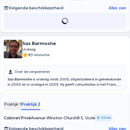
de PSA (dépistage de cancer de la prostate), échographie, une
Volgende beschikbaarheid
Alles zien
débitmètre, un bilan urodynamique, Fibroscope (urètre et vessie)
Sas Barmoshe
Uroloog
|
9
1 evaluatie
Over de zorgverlener
Sas Barmoshe
is uroloog sinds 2003, afgestudeerd in geneeskunde
in 2000 en in urologie in 2003. Hij geeft consultaties in het Frans of
Engels. Specialist in onco urologische chirurgie (laparoscopisch en
robot), lithiasis chirurgie, incontinentie en verzakking chirurgie,
besnijdenis, hij heet u welkom in zijn kantoor in Avenue Winston
Praktijk 1
Praktijk 2
Churchill 5, Ukkel 1180 of in het Cavell kantoor in 37 rue Général Lotz
Ukkel 1180
Cabinet Privé
Avenue Winston Churchill 5, Uccle
9,5 km
Volgende beschikbaarheid
Alles zien