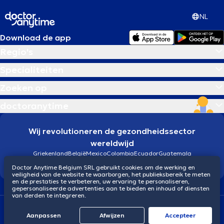
NL
Download de app
Regio's
Specialiteiten
Zoeken op
doctoranytime
Wij revolutioneren de gezondheidssector
wereldwijd
Griekenland
België
Mexico
Colombia
Ecuador
Guatemala
Brazilië
Doctor Anytime Belgium SRL gebruikt cookies om de werking en
veiligheid van de website te waarborgen, het publieksbereik te meten
en de prestaties te verbeteren, uw ervaring te personaliseren,
gepersonaliseerde advertenties aan te bieden en inhoud of diensten
van derden te integreren.
Algemene voorwaarden
Cookies
Privacybeleid
Aanpassen
Afwijzen
Αccepteer
© 2026 doctoranytime