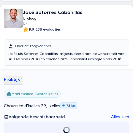
José Sotorres Cabanillas
Uroloog
Dr.
|
9.9
258 evaluaties
Over de zorgverlener
José Luis Sotorres Cabanillas, afgestudeerd aan de Universiteit van
Brussel sinds 2010 en erkende arts - specialist urologie sinds 2016
met grote onderscheiding, heet u welkom in Mazi Medical Center op
maandagmiddag en vrijdagochtend, de CUB Erasmus ziekenhuis op
maandagochtend evenals CHR Namur op dinsdag, woensdag en
Praktijk 1
donderdag.
Mazi Medical Center Ixelles
Chaussée d'Ixelles 29, Ixelles
7,3 km
Volgende beschikbaarheid
Alles zien