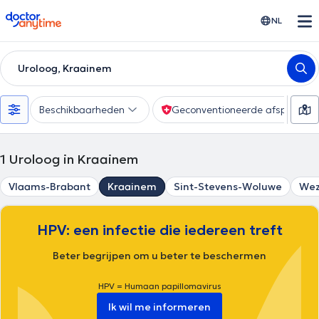
doctoranytime
NL
Uroloog, Kraainem
Beschikbaarheden
Geconventioneerde afspraak
1
Uroloog in Kraainem
Vlaams-Brabant
Kraainem
Sint-Stevens-Woluwe
We
HPV: een infectie die iedereen treft
Beter begrijpen om u beter te beschermen
HPV = Humaan papillomavirus
Ik wil me informeren