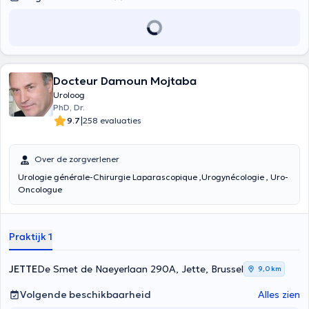
Docteur Damoun Mojtaba
Uroloog
PhD, Dr.
|
9.7
258 evaluaties
Over de zorgverlener
Urologie générale-Chirurgie Laparascopique ,Urogynécologie , Uro-
Oncologue
Praktijk 1
JETTE
De Smet de Naeyerlaan 290A, Jette, Brussel
9,0 km
Volgende beschikbaarheid
Alles zien