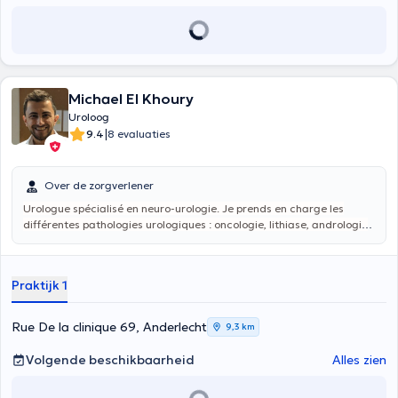
Michael El Khoury
Uroloog
|
9.4
8 evaluaties
Over de zorgverlener
Urologue spécialisé en neuro-urologie. Je prends en charge les
différentes pathologies urologiques : oncologie, lithiase, andrologie
et troubles fonctionnels. J’ai une formation avancée pour
accompagner les patients atte
ints de maladies neurologiques et
pour traiter les troubles fonctionnels comme l’incontinence urinaire
Praktijk 1
ou l’hyperactivité vésicale.
Rue De la clinique 69, Anderlecht
9,3 km
Volgende beschikbaarheid
Alles zien