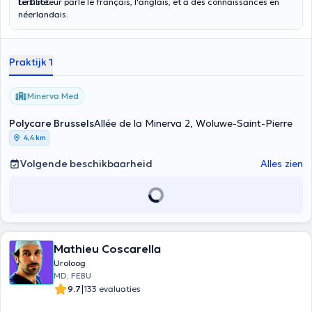
fertilité.
Le Docteur parle le français, l'anglais, et a des connaissances en
néerlandais.
Praktijk 1
Minerva Med
Polycare Brussels
Allée de la Minerva 2, Woluwe-Saint-Pierre
4,4 km
Volgende beschikbaarheid
Alles zien
Mathieu Coscarella
Uroloog
MD, FEBU
|
9.7
133 evaluaties