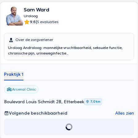
Sam Ward
Uroloog
|
9.6
5 evaluaties
Over de zorgverlener
Uroloog Androloog: mannelijke vruchtbaarheid, seksuele functie,
chronische pijn, urineweginfectie..
Praktijk 1
Arsenal Clinic
Boulevard Louis Schmidt 2B, Etterbeek
7,0 km
Volgende beschikbaarheid
Alles zien