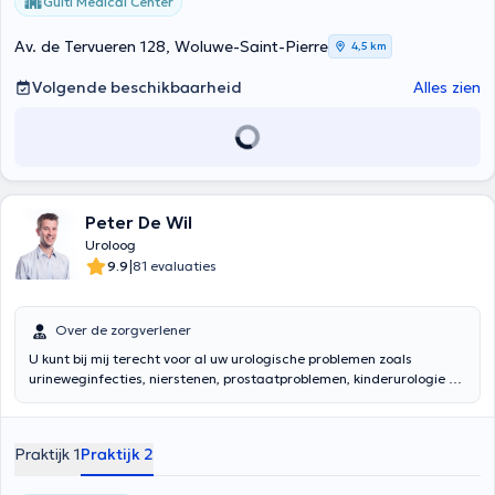
Guiti Medical Center
Av. de Tervueren 128, Woluwe-Saint-Pierre
4,5 km
Volgende beschikbaarheid
Alles zien
Peter De Wil
Uroloog
|
9.9
81 evaluaties
Over de zorgverlener
U kunt bij mij terecht voor al uw urologische problemen zoals
urineweginfecties, nierstenen, prostaatproblemen, kinderurologie en
bij voorkeur op aanraden van uw huisarts.Expertise:
Laparoscopische en robotgeassisteerde chirurgie, Urodynamica en
incontinentie, Algemene urologie, Urologische oncologie
Praktijk 1
Praktijk 2