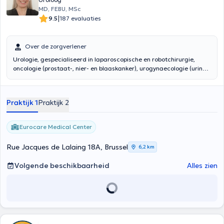
MD, FEBU, MSc
|
9.5
187 evaluaties
Over de zorgverlener
Urologie, gespecialiseerd in laparoscopische en robotchirurgie,
oncologie (prostaat-, nier- en blaaskanker), urogynaecologie (urine-
incontinentie, bekkenverzakking, urineweginfecties), seksuele
geneeskunde, prostaatziekten en nierstenen
Praktijk 1
Praktijk 2
Eurocare Medical Center
Rue Jacques de Lalaing 18A, Brussel
6,2 km
Volgende beschikbaarheid
Alles zien