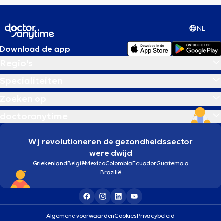
NL
Download de app
Regio's
Specialiteiten
Zoeken op
doctoranytime
Wij revolutioneren de gezondheidssector
wereldwijd
Griekenland
België
Mexico
Colombia
Ecuador
Guatemala
Brazilië
Algemene voorwaarden
Cookies
Privacybeleid