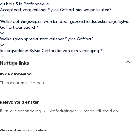
du bois 3 in Profondeville.
Accepteert zorgverlener Sylvie Goffart nieuwe patiënten?
Welke betalingswijzen worden door gezondheidsdeskundige Sylvie
Goffart aanvaard ?
Welke talen spreekt zorgverlener Sylvie Goffart?
Is zorgverlener Sylvie Goffart lid van een vereniging ?
Nuttige links
In de omgeving
Therapeuten in Namen
Relevante diensten
Burn-out behandeling
Lymfedrainage
Afhankelijkheid en
addictie
Rouw
Zelfvertrouwen
Therapeutische hypnose
Koppeltherapie
Voetreflexologie
Gezinstherapie
Gezondheidsartikelen