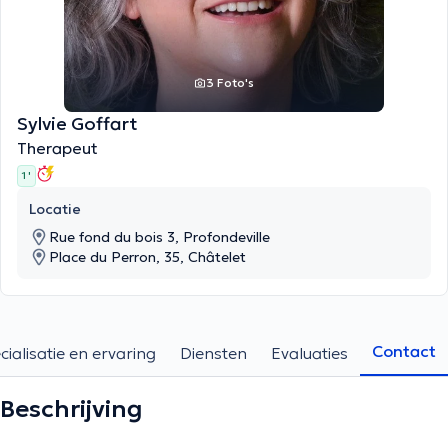
3 Foto's
Sylvie Goffart
Therapeut
1 '
Locatie
Rue fond du bois 3, Profondeville
Place du Perron, 35, Châtelet
Contact
cialisatie en ervaring
Diensten
Evaluaties
Beschrijving