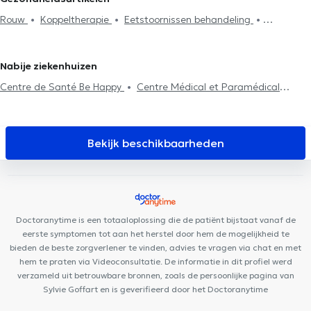
Stressmanagement
Behandeling slaapproblemen
Rouw
Koppeltherapie
Eetstoornissen behandeling
Eetstoornissen behandeling
Behandeling emotionele stoornissen
Behandeling depressie
Behandeling van angst
Tabacologie
Diabetes behandeling
Behandeling depressie
Individuele
Stressmanagement
Diabetes behandeling
therapie
Tabacologie
Energetische behandelingen
Trauma
Nabije ziekenhuizen
Borstvoeding
Centre de Santé Be Happy
Centre Médical et Paramédical
Wépion
Equip'santé
L'Arche de Noé, maison de naissance
Kiné Sport Namur
VOCLIdental Clinic
Centre dentaire Opal
Centre de Santé Biomécanique - Cabinet Gillard
Anima Corpus
Bekijk beschikbaarheden
Cabinet Dr Chantal Dangoisse
Centre Médical Namur Santé
MedicEnergy
Centre Movinity
Maison de Santé Orion
DR
Linsmaux
VOCLIdental TEMPLOUX
Institut du poids de Namur
Centre PsyOs
Doctoranytime is een totaaloplossing die de patiënt bijstaat vanaf de
eerste symptomen tot aan het herstel door hem de mogelijkheid te
bieden de beste zorgverlener te vinden, advies te vragen via chat en met
hem te praten via Videoconsultatie. De informatie in dit profiel werd
verzameld uit betrouwbare bronnen, zoals de persoonlijke pagina van
Sylvie Goffart en is geverifieerd door het Doctoranytime