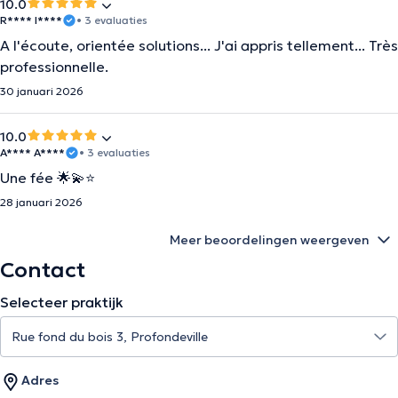
10.0
R**** I****
• 3 evaluaties
A l'écoute, orientée solutions... J'ai appris tellement... Très
professionnelle.
30 januari 2026
10.0
A**** A****
• 3 evaluaties
Une fée 🌟💫⭐️
28 januari 2026
Meer beoordelingen weergeven
Contact
Selecteer praktijk
Adres