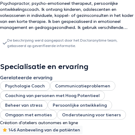
Psychopractor, psycho-emotioneel therapeut, persoonlijke
ontwikkelingscoach. Ik ontvang kinderen, adolescenten en
volwassenen in individuele, koppel- of gezinsconsulten in het kader
van een korte therapie. Ik ben gespecialiseerd in emotioneel
management en gedragsgezondheid. Ik gebruik verschillende
instrumenten die het denken, het bewustzijn en het gedrag op een
praktische manier stimuleren. Ik kom ook tussen in de preventie
De beschrijving werd aangepast door het Doctoranytime team,
van ouderlijke of professionele burn out, en ik begeleid de persoon
gebaseerd op geverifieerde informatie.
terug naar het werk. Ik ben specifiek opgeleid in de preventie van
pesten, in het bijzonder in de schoolomgeving, en ik begeleid ook
kinderen en adolescenten die met dit probleem worden
Specialisatie en ervaring
geconfronteerd. In het verlengde daarvan houd ik me ook bezig
met conflicthantering in gezinnen en moeilijke relaties tussen
Gerelateerde ervaring
echtparen.
Psychologie Coach
Communicatieproblemen
Coaching van personen met Hoog Potentieel
Beheer van stress
Persoonlijke ontwikkeling
Omgaan met emoties
Ondersteuning voor tieners
Création d'ateliers autonomes en ligne
146 Aanbeveling van de patiënten