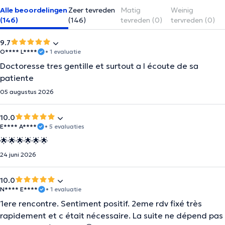
Alle beoordelingen
Zeer tevreden
Matig
Weinig
(146)
(146)
tevreden (0)
tervreden (0)
9.7
O**** L****
• 1 evaluatie
Doctoresse tres gentille et surtout a l écoute de sa
patiente
05 augustus 2026
10.0
E**** A****
• 5 evaluaties
🌟🌟🌟🌟🌟🌟
24 juni 2026
10.0
N**** E****
• 1 evaluatie
1ere rencontre. Sentiment positif. 2eme rdv fixé très
rapidement et c était nécessaire. La suite ne dépend pas