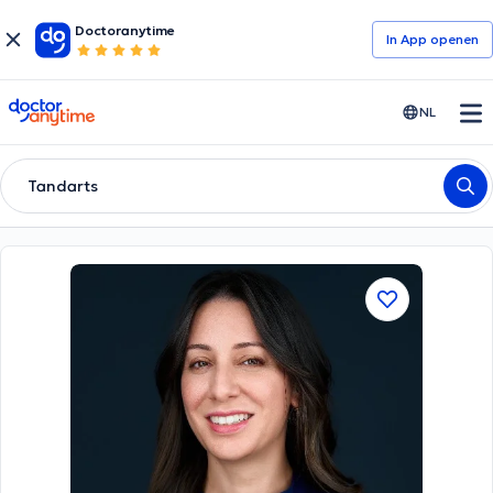
Doctoranytime
In App openen
doctoranytime
NL
Tandarts