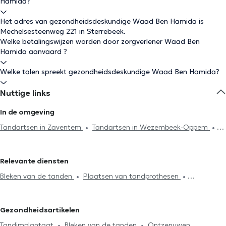
Hamida?
Het adres van gezondheidsdeskundige Waad Ben Hamida is
Mechelsesteenweg 221 in Sterrebeek.
Welke betalingswijzen worden door zorgverlener Waad Ben
Hamida aanvaard ?
Welke talen spreekt gezondheidsdeskundige Waad Ben Hamida?
Nuttige links
In de omgeving
Tandartsen in Zaventem
Tandartsen in Wezembeek-Oppem
Tandartsen in Kraainem
Tandartsen in Woluwe-Saint-Pierre
Tandartsen in Tervuren
Tandartsen in Sint-Stevens-Woluwe
Relevante diensten
Tandartsen in Schaerbeek
Tandartsen in Woluwe-Saint-Lambert
Bleken van de tanden
Plaatsen van tandprothesen
Tandartsen in Evere
Tandartsen in Brussel
Tandartsen in
Radiografie
Endodontie
Tandsteenreiniging
Oudergem
Tandartsen in Ixelles
Tandartsen in Etterbeek
Cariësbehandeling
Tandbrug installatie
Facetten plaatsing
Tandartsen in Namen
Tandartsen in Sint-Gillis
Tandartsen in
Gezondheidsartikelen
Plaatsing kronen
Vervanging vulling
Ontzenuwen
Neder-Over-Heembeek
Tandartsen in Sint-Joost-ten-Node
Tandimplantaat
Bleken van de tanden
Ontzenuwen