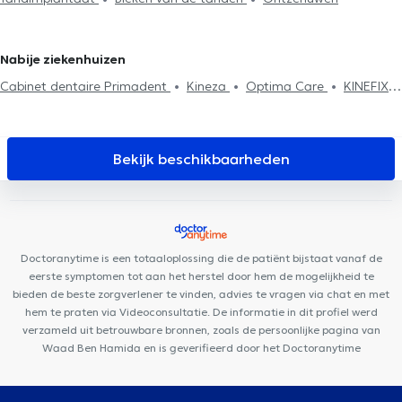
Tandimplantaat
Tand noodgeval
Mond check-up
Tandartsen in Jette
Tandartsen in Anderlecht
Tandartsen in
Fluoridebehandeling
Tandvullingen
Tandverzorging
Extractie
Lens
van de tanden
Tandheelkundige esthetiek
Chirurgie
Nabije ziekenhuizen
Cabinet dentaire Primadent
Kineza
Optima Care
KINEFIX
Pearl Dental Group
Health and Care Medical Center
Medicus Zaventem Health Center
GLOBAL CLINIC
Family Care
Center
Clinique 27
Medistockel
Stockel Medical Center
Bekijk beschikbaarheden
Cabinet Woluwe-Saint-Pierre
The French Consultant
Medi-
team
FUNMEDDEV Bruxelles
Centre Mimosa Stockel
Clinique des Courses
Clinique 53
Tandartspraktijk Dentius
Tervuren
Doctoranytime is een totaaloplossing die de patiënt bijstaat vanaf de
eerste symptomen tot aan het herstel door hem de mogelijkheid te
bieden de beste zorgverlener te vinden, advies te vragen via chat en met
hem te praten via Videoconsultatie. De informatie in dit profiel werd
verzameld uit betrouwbare bronnen, zoals de persoonlijke pagina van
Waad Ben Hamida en is geverifieerd door het Doctoranytime