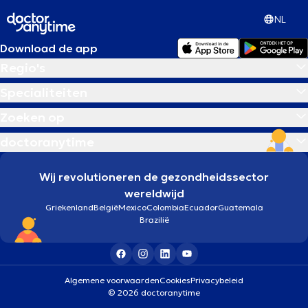
NL
Download de app
Regio's
Specialiteiten
Zoeken op
doctoranytime
Wij revolutioneren de gezondheidssector
wereldwijd
Griekenland
België
Mexico
Colombia
Ecuador
Guatemala
Brazilië
Algemene voorwaarden
Cookies
Privacybeleid
© 2026 doctoranytime