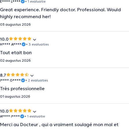
E**** L****
• 1 evaluatie
Great experience. Friendly doctor. Professional. Would
highly recommend her!
03 augustus 2026
10.0
H**** A****
• 3 evaluaties
Tout etait bon
02 augustus 2026
8.7
I**** O****
• 2 evaluaties
Très professionnelle
01 augustus 2026
10.0
A**** I****
• 1 evaluatie
Merci au Docteur , qui a vraiment soulagé mon mal et