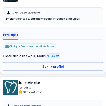
Over de zorgverlener
Implant dentaire, parodontologie, infection gingivales
Praktijk 1
Clinique Dentaire des Alliés Mons
Place des alliés 4bis, Mons
12,3 km
Bekijk profiel
Julie Vincke
Tandarts
|
10
1 evaluatie
Over de zorgverlener