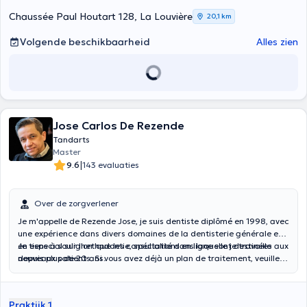
Chaussée Paul Houtart 128, La Louvière
20,1 km
Volgende beschikbaarheid
Alles zien
Jose Carlos De Rezende
Tandarts
Master
|
9.6
143 evaluaties
Over de zorgverlener
Je m'appelle de Rezende Jose, je suis dentiste diplômé en 1998, avec
une expérience dans divers domaines de la dentisterie générale et
en especial sur l'orthodontie, spécialité dans laquelle je travaille
Je tiens à souligner que les consultations en ligne sont destinées aux
depuis plus de 20 ans.
nouveaux patients. Si vous avez déjà un plan de traitement, veuillez
nous contacter directement afin que nous puissions adapter le temp
du rendez-vous à vos besoins.
Praktijk 1