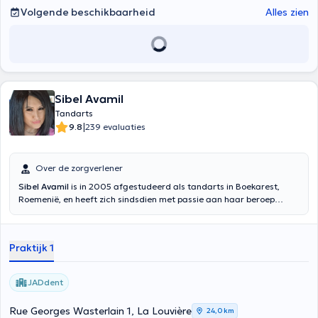
Volgende beschikbaarheid
Alles zien
Sibel Avamil
Tandarts
|
9.8
239 evaluaties
Over de zorgverlener
Sibel Avamil
is in 2005 afgestudeerd als tandarts in Boekarest,
Roemenië, en heeft zich sindsdien met passie aan haar beroep
gewijd. Zij is lid van de Vereniging voor Tandheelkunde en heeft
deelgenomen aan talrijke congressen en specialisaties in Roemenië,
België, Frankrijk, Zwitserland en Duitsland. Zij werkt met plezier en
Praktijk 1
toewijding, zodat haar patiënten tevreden zijn met haar werk.
JADdent
Rue Georges Wasterlain 1, La Louvière
24,0 km