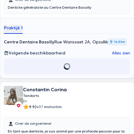
Dentiste généraliste au Centre Dentaire Bassilly
Praktijk 1
Centre Dentaire Bassilly
Rue Warissaet 2A, Opzullik
14,6 km
Volgende beschikbaarheid
Alles zien
Constantin Corina
Tandarts
Dr.
|
9.9
407 evaluaties
Over de zorgverlener
En tant que dentiste, je suis animé par une profonde passion pour la