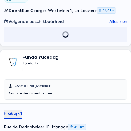
JADdent
Rue Georges Wasterlain 1, La Louvière
24,0 km
Volgende beschikbaarheid
Alles zien
Funda Yucedag
Tandarts
Over de zorgverlener
Dentiste déconventionnée
Praktijk 1
Rue de Dedobbeleer 1F, Manage
24,1 km