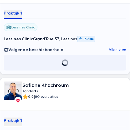
consultation pour; traitement de carie, dévitalisation, la pose de
couronnes, détartrage, prothèses, implants, extraction, … il déroule
Praktijk 1
ses visites au cabinet dentaire Pierre Jadin, rue de ways 18, 1470
Genappe. veuillez consulter l'agenda du praticien ou appeler le
secrétariat au 067/77.32.53 le Dr. Hachicha se fera un plaisir de
Lessines Clinic
vous accueillir au mieux et mettra tout en œuvre pour répondre à
vos besoins.
Lessines Clinic
Grand'Rue 37, Lessines
17,9 km
Volgende beschikbaarheid
Alles zien
Sofiane Khachroum
Tandarts
|
9.9
60 evaluaties
Praktijk 1