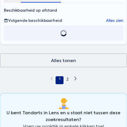
consulten, tandheelkundige noodgevallen, het bleken van tanden,
radiografie en scaling.
Beschikbaarheid op afstand
Volgende beschikbaarheid
Alles zien
Alles tonen
1
2
U bent Tandarts in Lens en u staat niet tussen deze
zoekresultaten?
Voeg uw praktijk in enkele klikken toe!