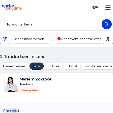
doctoranytime
NL
Tandarts, Lens
Beschikbaarheden
Geconventioneerde afspraak
2
Tandartsen in Lens
Henegouwen
Lens
Jurbise
Erbaut
Cambron-Saint-
Myriem Zakraoui
Tandarts
Niewe partner
Praktijk 1