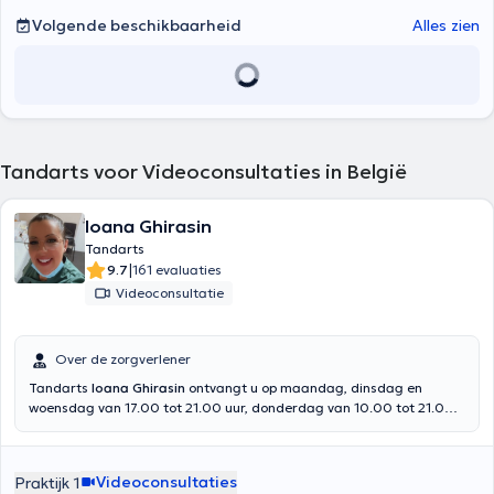
Volgende beschikbaarheid
Alles zien
Tandarts voor Videoconsultaties in België
Ioana Ghirasin
Tandarts
|
9.7
161 evaluaties
Videoconsultatie
Over de zorgverlener
Tandarts
Ioana Ghirasin
ontvangt u op maandag, dinsdag en
woensdag van 17.00 tot 21.00 uur, donderdag van 10.00 tot 21.00
uur en zaterdag van 10.00 tot 17.00 uur in haar praktijk op
Chaussée Reine Astrid 105 in Eigenbrakel (1420). Afgestudeerd in
2011 aan de Universiteit UMF IULIU HATIEGANU CLUJ NAPOCA in
Videoconsultaties
Praktijk 1
Roemenië, verwelkomt zij u voor algemene tandheelkundige