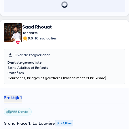
Saad Rhouat
Tandarts
|
9.9
10 evaluaties
Over de zorgverlener
Dentiste généraliste
Soins Adultes et Enfants
Prothèses
Couronnes, bridges et gouttières (blanchiment et bruxisme)
Praktijk 1
FEE Dental
Grand’Place 1, La Louvière
23,8 km