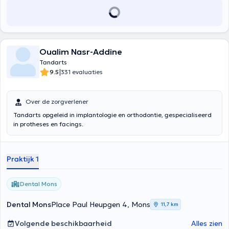
Oualim Nasr-Addine
Tandarts
|
9.5
331 evaluaties
Over de zorgverlener
Tandarts opgeleid in implantologie en orthodontie, gespecialiseerd
in protheses en facings.
Praktijk 1
Dental Mons
Dental Mons
Place Paul Heupgen 4, Mons
11,7 km
Volgende beschikbaarheid
Alles zien