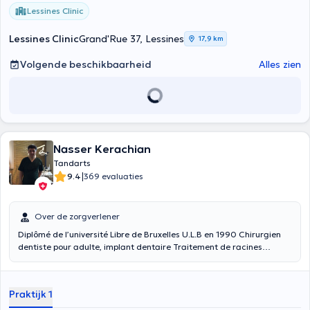
Lessines Clinic
Lessines Clinic
Grand'Rue 37, Lessines
17,9 km
Volgende beschikbaarheid
Alles zien
Nasser Kerachian
Tandarts
|
9.4
369 evaluaties
Over de zorgverlener
Diplômé de l’université Libre de Bruxelles U.L.B en 1990 Chirurgien
dentiste pour adulte, implant dentaire Traitement de racines
dentaire. Prothèse fixe et amovible Radiologie locale et
panoramique
Praktijk 1