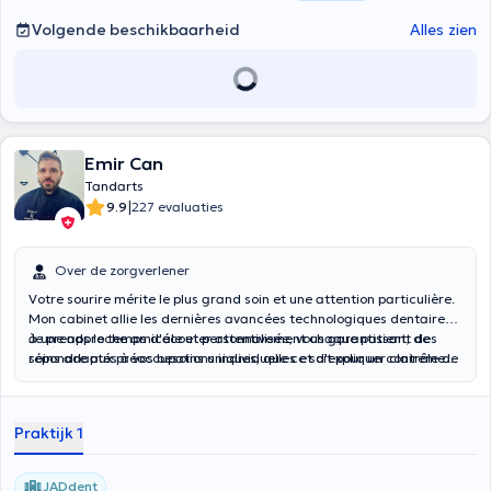
Volgende beschikbaarheid
Alles zien
Emir Can
Tandarts
|
9.9
227 evaluaties
Over de zorgverlener
Votre sourire mérite le plus grand soin et une attention particulière.
Mon cabinet allie les dernières avancées technologiques dentaires
à une approche amicale et personnalisée, vous garantissant des
Je prends le temps d'écouter attentivement chaque patient, de
soins adaptés à vos besoins uniques, que ce soit pour un contrôle de
répondre aux préoccupations individuelles et d'expliquer clairement
routine ou une procédure plus complexe.
toutes les options de traitement.
Praktijk 1
JADdent