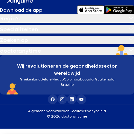
Download de app
Regio's
Specialiteiten
Zoeken op
doctoranytime
Wij revolutioneren de gezondheidssector
wereldwijd
Griekenland
België
Mexico
Colombia
Ecuador
Guatemala
Brazilië
Algemene voorwaarden
Cookies
Privacybeleid
© 2026 doctoranytime