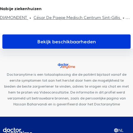
van de tanden
Tandheelkundige esthetiek
Chirurgie
Nabije ziekenhuizen
DIAMONDENT
César De Paepe Medisch Centrum Sint-Gillis
POLYCLINIQUE DE FRANCE
Centre Médico Social du Parvis de
Saint-Gilles
Ares Dental
Medi Porte de Hal
Cabinet
Dentaire PERISmile
Tandartspraktijk Zuid
Amala Espace
Bekijk beschikbaarheden
Naissance
Cabinet Chiariglione - Mortier
Cabinet Medi-
Vanhaelen
Cabinet Dentaire Peris
Centre Médical et Dentaire
de Bara
Cabinet Médical Espérance
Dr Struyve
Centre
Médical Saint-Gilles
Maison Hirsulaser
DMC 125
Duden
Doctoranytime is een totaaloplossing die de patiënt bijstaat vanaf de
Medical Center
Cabinet Cervantès
eerste symptomen tot aan het herstel door hem de mogelijkheid te
bieden de beste zorgverlener te vinden, advies te vragen via chat en met
hem te praten via Videoconsultatie. De informatie in dit profiel werd
verzameld uit betrouwbare bronnen, zoals de persoonlijke pagina van
Hassan Baharvandi en is geverifieerd door het Doctoranytime
NL