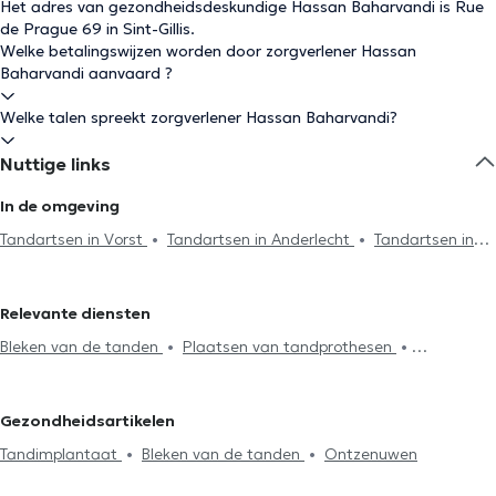
Het adres van gezondheidsdeskundige Hassan Baharvandi is Rue
de Prague 69 in Sint-Gillis.
Welke betalingswijzen worden door zorgverlener Hassan
Baharvandi aanvaard ?
Welke talen spreekt zorgverlener Hassan Baharvandi?
Nuttige links
In de omgeving
Tandartsen in Vorst
Tandartsen in Anderlecht
Tandartsen in
Brussel
Tandartsen in Ixelles
Tandartsen in Antwerpen
Tandartsen in Schaerbeek
Tandartsen in Uccle
Tandartsen in
Relevante diensten
Woluwe-Saint-Pierre
Tandartsen in Woluwe-Saint-Lambert
Bleken van de tanden
Plaatsen van tandprothesen
Tandartsen in Galmaarden
Tandartsen in Etterbeek
Radiografie
Endodontie
Tandsteenreiniging
Tandartsen in Sint-Jans-Molenbeek
Tandartsen in Jette
Cariësbehandeling
Tandbrug installatie
Facetten plaatsing
Tandartsen in Sint-Joost-ten-Node
Tandartsen in Lens
Gezondheidsartikelen
Plaatsing kronen
Vervanging vulling
Ontzenuwen
Tandartsen in Oudergem
Tandartsen in Drogenbos
Tandimplantaat
Bleken van de tanden
Ontzenuwen
Tandimplantaat
Tand noodgeval
Mond check-up
Tandartsen in Namen
Tandartsen in Koekelberg
Tandartsen in
Fluoridebehandeling
Tandvullingen
Tandverzorging
Extractie
Ganshoren