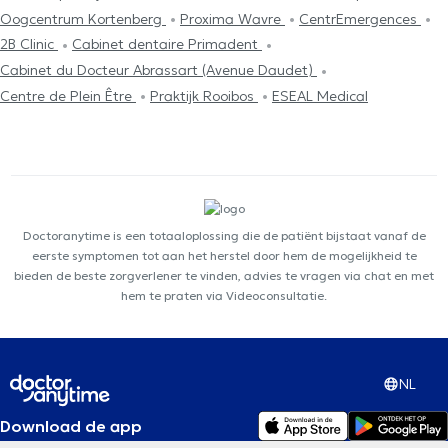
Oogcentrum Kortenberg
Proxima Wavre
CentrEmergences
2B Clinic
Cabinet dentaire Primadent
Cabinet du Docteur Abrassart (Avenue Daudet)
Centre de Plein Être
Praktijk Rooibos
ESEAL Medical
Doctoranytime is een totaaloplossing die de patiënt bijstaat vanaf de
eerste symptomen tot aan het herstel door hem de mogelijkheid te
bieden de beste zorgverlener te vinden, advies te vragen via chat en met
hem te praten via Videoconsultatie.
NL
Download de app