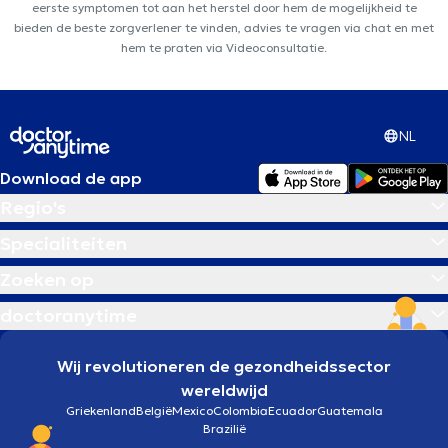
eerste symptomen tot aan het herstel door hem de mogelijkheid te
bieden de beste zorgverlener te vinden, advies te vragen via chat en met
hem te praten via Videoconsultatie.
NL
Download de app
Regio's
Specialiteiten
Zoeken op
doctoranytime
Wij revolutioneren de gezondheidssector
wereldwijd
Griekenland
België
Mexico
Colombia
Ecuador
Guatemala
Brazilië