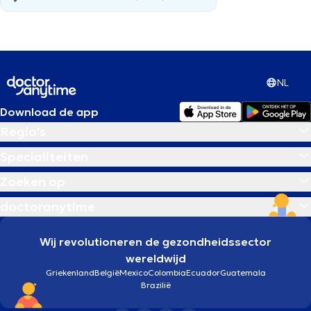
NL
Download de app
Regio's
Specialiteiten
Zoeken op
doctoranytime
Wij revolutioneren de gezondheidssector
wereldwijd
Griekenland
België
Mexico
Colombia
Ecuador
Guatemala
Brazilië