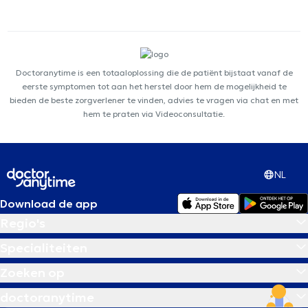
Doctoranytime is een totaaloplossing die de patiënt bijstaat vanaf de
eerste symptomen tot aan het herstel door hem de mogelijkheid te
bieden de beste zorgverlener te vinden, advies te vragen via chat en met
hem te praten via Videoconsultatie.
NL
Download de app
Regio's
Specialiteiten
Zoeken op
doctoranytime