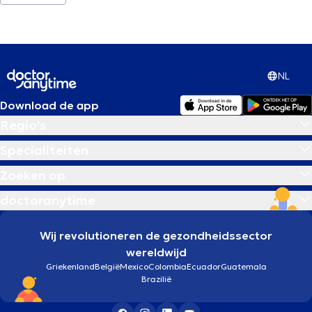
NL
Download de app
Regio's
Specialiteiten
Zoeken op
doctoranytime
Wij revolutioneren de gezondheidssector
wereldwijd
Griekenland
België
Mexico
Colombia
Ecuador
Guatemala
Brazilië