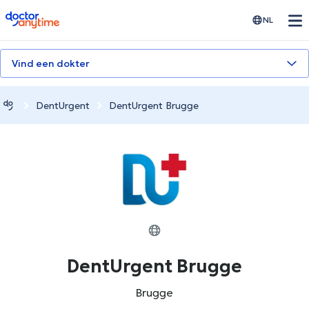
doctoranytime
NL
Vind een dokter
DentUrgent
DentUrgent Brugge
DentUrgent Brugge
Brugge