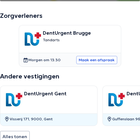
Zorgverleners
DentUrgent Brugge
Tandarts
Morgen om 13:30
Maak een afspraak
Andere vestigingen
DentUrgent Gent
Dent
Visserij 171, 9000, Gent
Guffenslaan 96
Alles tonen