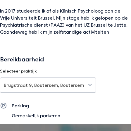
In 2017 studeerde ik af als Klinisch Psycholoog aan de
Vrije Universiteit Brussel. Mijn stage heb ik gelopen op de
Psychiatrische dienst (PAAZ) van het UZ Brussel te Jette.
Gaandeweg heb ik mijn zelfstandige activiteiten
uitgebouwd tot twee multidisciplinaire praktijken,
waaronder PMC Ede. Verder wil ik in de toekomst een
opleiding tot gedragstherapeut volgen. Als psycholoog
Bereikbaarheid
ben ik uiterst gemotiveerd om me voor ieder individu ten
volle in te zetten. Respect en begeleiding op maat draag
Selecteer praktijk
ik hoog in het vaandel. Mijn doel is om iedereen een
gepaste ondersteuning te geven, hoe uitdagend
sommige casussen ook mogen zijn. Ik ben aangesloten bij
de Psychologencommissie, met erkenningsnummer
922117836. Tevens ben ik lid van de Belgische Federatie
Parking
van Psychologen (BFP) en de Vlaamse Vereniging van
Gemakkelijk parkeren
Klinisch Psychologen (VVKP).