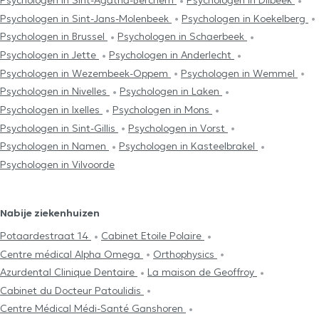
Psychologen in Sint-Agatha-Berchem
Psychologen in Dilbeek
Psychologen in Sint-Jans-Molenbeek
Psychologen in Koekelberg
Psychologen in Brussel
Psychologen in Schaerbeek
Psychologen in Jette
Psychologen in Anderlecht
Psychologen in Wezembeek-Oppem
Psychologen in Wemmel
Psychologen in Nivelles
Psychologen in Laken
Psychologen in Ixelles
Psychologen in Mons
Psychologen in Sint-Gillis
Psychologen in Vorst
Psychologen in Namen
Psychologen in Kasteelbrakel
Psychologen in Vilvoorde
Nabije ziekenhuizen
Potaardestraat 14
Cabinet Etoile Polaire
Centre médical Alpha Omega
Orthophysics
Azurdental Clinique Dentaire
La maison de Geoffroy
Cabinet du Docteur Patoulidis
Centre Médical Médi-Santé Ganshoren