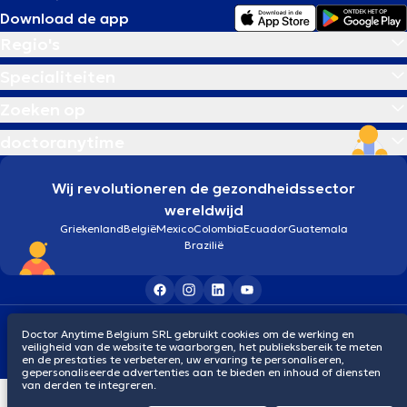
Download de app
Regio's
Specialiteiten
Zoeken op
doctoranytime
Wij revolutioneren de gezondheidssector
wereldwijd
Griekenland
België
Mexico
Colombia
Ecuador
Guatemala
Brazilië
Algemene voorwaarden
Cookies
Privacybeleid
Doctor Anytime Belgium SRL gebruikt cookies om de werking en
© 2026 doctoranytime
veiligheid van de website te waarborgen, het publieksbereik te meten
en de prestaties te verbeteren, uw ervaring te personaliseren,
gepersonaliseerde advertenties aan te bieden en inhoud of diensten
van derden te integreren.