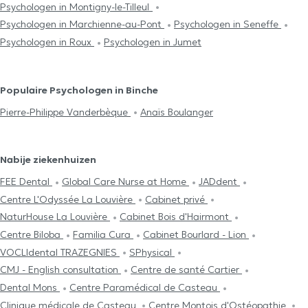
Psychologen in Montigny-le-Tilleul
Psychologen in Marchienne-au-Pont
Psychologen in Seneffe
Psychologen in Roux
Psychologen in Jumet
Populaire Psychologen in Binche
Pierre-Philippe Vanderbèque
Anaïs Boulanger
Nabije ziekenhuizen
FEE Dental
Global Care Nurse at Home
JADdent
Centre L'Odyssée La Louvière
Cabinet privé
NaturHouse La Louvière
Cabinet Bois d'Hairmont
Centre Biloba
Familia Cura
Cabinet Bourlard - Lion
VOCLIdental TRAZEGNIES
SPhysical
CMJ - English consultation
Centre de santé Cartier
Dental Mons
Centre Paramédical de Casteau
Clinique médicale de Casteau
Centre Μontois d'Ostéopathie