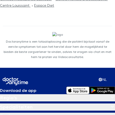
Centre Louissaint
Espace Diet
Doctoranytime is een totaaloplossing die de patiënt bijstaat vanaf de
eerste symptomen tot aan het herstel door hem de mogelijkheid te
bieden de beste zorgverlener te vinden, advies te vragen via chat en met
hem te praten via Videoconsultatie.
NL
Download de app
Regio's
Specialiteiten