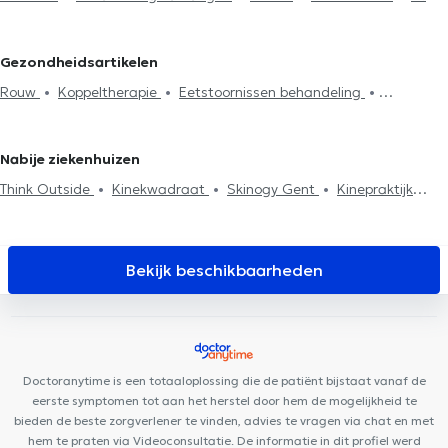
Test
Burn-out behandeling
Afhankelijkheid en addictie
Zelfvertrouwen
Rouw
Therapeutische hypnose
Gezondheidsartikelen
Koppeltherapie
Psychoanalyse
Gezinstherapie
Rouw
Koppeltherapie
Eetstoornissen behandeling
Psychotherapie
Stressmanagement
Eetstoornissen
Behandeling depressie
Behandeling van angst
behandeling
Agressiebeheersing
Systemische therapie
Stressmanagement
EMDR
Psychotherapie
Fobieën behandeling
Behandeling slaapproblemen
Nabije ziekenhuizen
Think Outside
Kinekwadraat
Skinogy Gent
Kinepraktijk
Verbruggen
Tandartspraktijk Cindy Van Oortegem
Tandartsenpraktijk Confident
Aurora Psychotherapie Gent
Tandartspraktijk 404 Zuid
DentUrgent Gent
Tandhuis
Bekijk beschikbaarheden
Tandartsenpraktijk Sigiez
NeuroVP Gent
Doctoranytime is een totaaloplossing die de patiënt bijstaat vanaf de
eerste symptomen tot aan het herstel door hem de mogelijkheid te
bieden de beste zorgverlener te vinden, advies te vragen via chat en met
hem te praten via Videoconsultatie. De informatie in dit profiel werd