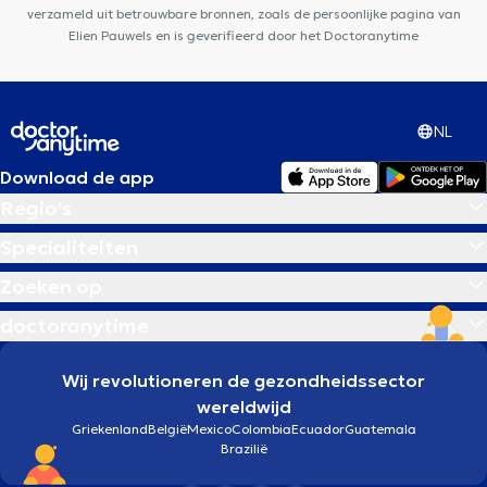
verzameld uit betrouwbare bronnen, zoals de persoonlijke pagina van
Elien Pauwels en is geverifieerd door het Doctoranytime
NL
Download de app
Regio's
Specialiteiten
Zoeken op
doctoranytime
Wij revolutioneren de gezondheidssector
wereldwijd
Griekenland
België
Mexico
Colombia
Ecuador
Guatemala
Brazilië