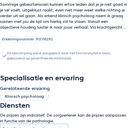
Sommige gebeurtenissen kunnen ertoe leiden dat je je niet goed in
je vel voelt, uitgeblust raakt, even niet meer weet welke richting je
verder uit wil gaan. Als erkend klinisch psycholoog neem ik graag
samen met jou de tijd om hierbij stil te staan. Vanuit een
objectieve houding luister ik naar jouw verhaal. Via krachtgerichte
gesprekken, cognitief-gedragstherapeutische én ervaringsgerichte
technieken tracht ik jou een boost te geven om jouw eigen
Erkenningsnummer: 912116292
vaardigheden te (her)ontdekken, zodat je zelf opnieuw richting kan
geven aan jouw (werk)traject. Een sessie binnen de veilige
De beschrijving werd aangepast door het Doctoranytime team,
omgeving van een groepspraktijk biedt ruimte en rust waardoor
gebaseerd op geverifieerde informatie.
stil gestaan wordt bij zowel de problemen als de mogelijkheden.
Dit kan zowel op een louter verhalende en sprekende wijze als op
een meer creatieve manier gebeuren, steeds in samenspraak en
Specialisatie en ervaring
op maat van de cliënt. Tijdens deze sessies wordt gewerkt volgens
de principes van integratieve therapie. Dit is een krachtgerichte
Gerelateerde ervaring
begeleidingsvorm met sterke focus op kwaliteiten, vaardigheden
en waarden die ook ruimte geeft om moeilijke en pijnlijke
Klinisch psycholoog
onderwerpen bespreekbaar te maken. volgende onderwerpen
Diensten
kunnen zeker aan bod komen: stress, spanning, omgaan met
burn-out, preventie van burn-out, angsten, depressie
De prijzen zijn indicatief. De zorgverlener kan de prijzen aanpassen
in functie van de pathologie.