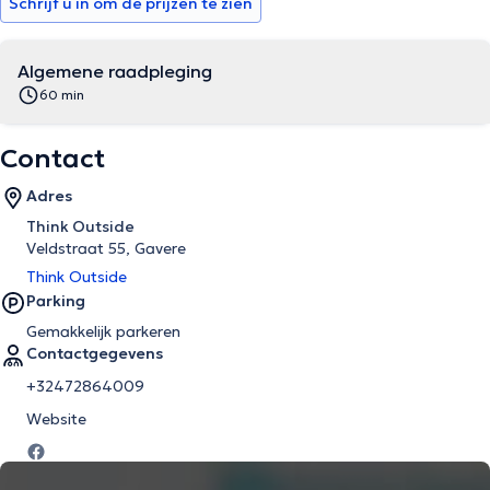
Schrijf u in om de prijzen te zien
Algemene raadpleging
60 min
Contact
Adres
Think Outside
Veldstraat 55, Gavere
Think Outside
Parking
Gemakkelijk parkeren
Contactgegevens
+32472864009
Website