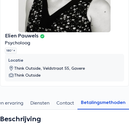
Elien Pauwels
Psycholoog
180 '
+
Locatie
Think Outside, Veldstraat 55, Gavere
Think Outside
Betalingsmethoden
en ervaring
Diensten
Contact
Beschrijving