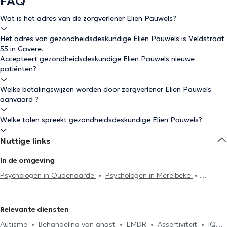
FAQ
Wat is het adres van de zorgverlener Elien Pauwels?
Het adres van gezondheidsdeskundige Elien Pauwels is Veldstraat
55 in Gavere.
Accepteert gezondheidsdeskundige Elien Pauwels nieuwe
patiënten?
Welke betalingswijzen worden door zorgverlener Elien Pauwels
aanvaard ?
Welke talen spreekt gezondheidsdeskundige Elien Pauwels?
Nuttige links
In de omgeving
Psychologen in Oudenaarde
Psychologen in Merelbeke
Psychologen in Zottegem
Psychologen in Gent
Psychologen in
Gentbrugge
Psychologen in Sint-Amandsberg
Relevante diensten
Autisme
Behandeling van angst
EMDR
Assertiviteit
IQ