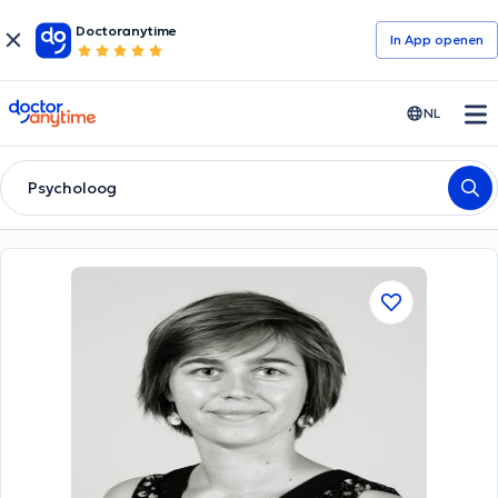
Doctoranytime
In App openen
doctoranytime
NL
Psycholoog