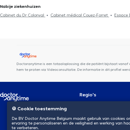
Nabije ziekenhuizen
Cabinet du Dr Colonval
Cabinet médical Couez-Forret
Espace 
Marguerites
Centre de santé Cartier
Centre médical Chevalie
Family Charleroi
Centre Médical rue Dagnelies
Black and White
Santé
Cabinet Medical du Docteur Elamine
Global Care Nurs
SPhysical
Centreaa
Doctoranytime is een totaaloplossing die de patiënt bijstaat vanaf
hem te praten via Videoconsultatie. De informatie in dit profiel we
Regio's
Brussel
NL
🍪 Cookie toestemming
Antwerpen
Gent
De BV Doctor Anytime Belgium maakt gebruik van cookies 
Charleroi
ervaring te personaliseren en de veiligheid en werking van ha
Luik
te verbeteren.