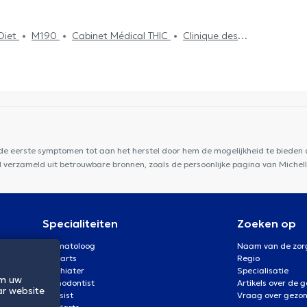
Diet
M190
Cabinet Médical THIC
Clinique des
r
Cabinet de kinésithérapie Lefèvre - Pignez
Dental
 Dental Clinic
Centre Santé Parc Charleroi
Neuville
e at Home
Centre de Santé l'Olivier
Cabinet privé
 de eerste symptomen tot aan het herstel door hem de mogelijkheid te bieden d
rd verzameld uit betrouwbare bronnen, zoals de persoonlijke pagina van Michel
Specialiteiten
Zoeken op
Dermatoloog
Naam van de zor
Oogarts
Regio
Psychiater
Specialisatie
om uw
Orthodontist
Artikels over de 
ar website
Kinesist
Vraag over gezo