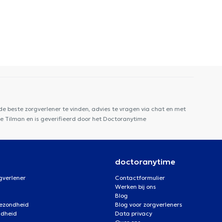
e beste zorgverlener te vinden, advies te vragen via chat en met
le Tilman en is geverifieerd door het Doctoranytime
doctoranytime
gverlener
Contactformulier
Werken bij ons
Blog
gezondheid
Blog voor zorgverleners
ndheid
Data privacy