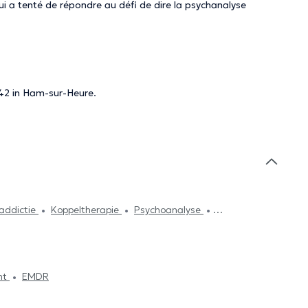
ui a tenté de répondre au défi de dire la psychanalyse
 42 in Ham-sur-Heure.
 addictie
Koppeltherapie
Psychoanalyse
ersing
Systemische therapie
Emotieregulatie
nt
EMDR