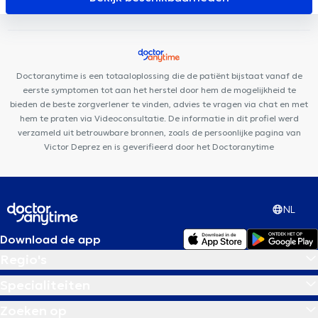
Wellington Care Center
UNAH Mind Body Soul
AEP Psy &
Coaching
Uperform Waterloo
Maison Médicale Homborch
Santé
Centre Mimosa Waterloo
Station Medical Center
Clinique Médico Dentaire Waterloo
Medeortho David-Lloyd
Doctoranytime is een totaaloplossing die de patiënt bijstaat vanaf de
eerste symptomen tot aan het herstel door hem de mogelijkheid te
bieden de beste zorgverlener te vinden, advies te vragen via chat en met
hem te praten via Videoconsultatie. De informatie in dit profiel werd
verzameld uit betrouwbare bronnen, zoals de persoonlijke pagina van
Victor Deprez en is geverifieerd door het Doctoranytime
NL
Download de app
Regio's
Specialiteiten
Zoeken op