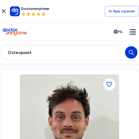
Doctoranytime
In App openen
doctoranytime
NL
Osteopaat