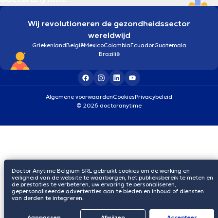
Wij revolutioneren de gezondheidssector
wereldwijd
Griekenland
België
Mexico
Colombia
Ecuador
Guatemala
Brazilië
Algemene voorwaarden
Cookies
Privacybeleid
© 2026 doctoranytime
Doctor Anytime Belgium SRL gebruikt cookies om de werking en
veiligheid van de website te waarborgen, het publieksbereik te meten en
de prestaties te verbeteren, uw ervaring te personaliseren,
gepersonaliseerde advertenties aan te bieden en inhoud of diensten
van derden te integreren.
Aanpassen
Afwijzen
Αccepteer