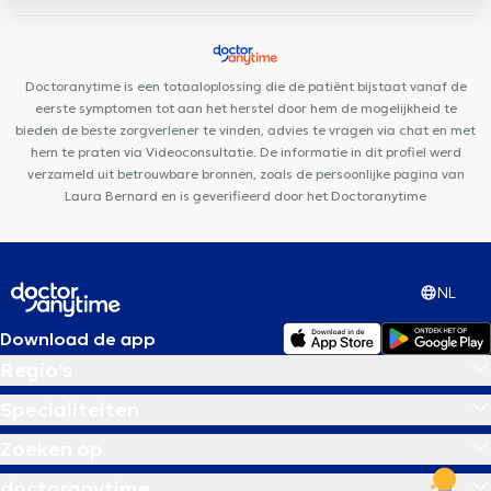
Centre médical Wellcare
Centre Médico-Chirurgical de Waterloo
Centre Medico Chirurgical de Waterloo
Centre Mimosa
Waterloo
Centre Paramédical Alma
Espace Médical Waterloo
Doctoranytime is een totaaloplossing die de patiënt bijstaat vanaf de
Clinique Médico Dentaire Waterloo
eerste symptomen tot aan het herstel door hem de mogelijkheid te
bieden de beste zorgverlener te vinden, advies te vragen via chat en met
hem te praten via Videoconsultatie. De informatie in dit profiel werd
verzameld uit betrouwbare bronnen, zoals de persoonlijke pagina van
Laura Bernard en is geverifieerd door het Doctoranytime
NL
Download de app
Regio's
Specialiteiten
Zoeken op
doctoranytime