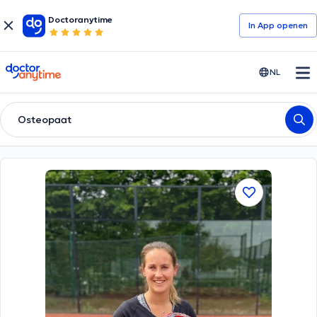
Doctoranytime
In App openen
doctoranytime
NL
Osteopaat