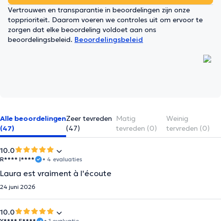
Vertrouwen en transparantie in beoordelingen zijn onze
topprioriteit. Daarom voeren we controles uit om ervoor te
zorgen dat elke beoordeling voldoet aan ons
beoordelingsbeleid.
Beoordelingsbeleid
Alle beoordelingen
Zeer tevreden
Matig
Weinig
(47)
(47)
tevreden (0)
tervreden (0)
10.0
R**** I****
• 4 evaluaties
Laura est vraiment à l'écoute
24 juni 2026
10.0
Y**** E****
• 1 evaluatie